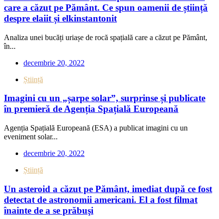
care a căzut pe Pământ. Ce spun oamenii de știință
despre elaiit și elkinstantonit
Analiza unei bucăți uriașe de rocă spațială care a căzut pe Pământ,
în...
decembrie 20, 2022
Știință
Imagini cu un „șarpe solar”, surprinse și publicate
în premieră de Agenția Spațială Europeană
Agenția Spațială Europeană (ESA) a publicat imagini cu un
eveniment solar...
decembrie 20, 2022
Știință
Un asteroid a căzut pe Pământ, imediat după ce fost
detectat de astronomii americani. El a fost filmat
înainte de a se prăbuşi