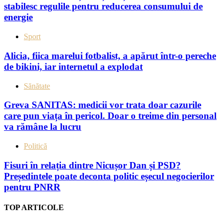
stabilesc regulile pentru reducerea consumului de
energie
Sport
Alicia, fiica marelui fotbalist, a apărut într-o pereche
de bikini, iar internetul a explodat
Sănătate
Greva SANITAS: medicii vor trata doar cazurile
care pun viața în pericol. Doar o treime din personal
va rămâne la lucru
Politică
Fisuri în relația dintre Nicușor Dan și PSD?
Președintele poate deconta politic eșecul negocierilor
pentru PNRR
TOP ARTICOLE