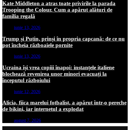
Kate Middleton a atras toate privirile la parada
Trooping the Colour. Cum a apărut alături de
familia regală
iunie 13, 2026
Trump și Putin, prinși în propria capcană: de ce nu
pot încheia războaiele pornite
iunie 13, 2026
Ucraina își vrea copiii înapoi: instanțele italiene
blochează revenirea unor minori evacuați la
începutul războiului
iunie 12, 2026
Alicia, fiica marelui fotbalist, a apărut într-o pereche
de bikini, iar internetul a explodat
august 7, 2026