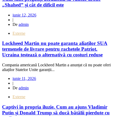
„Shahed” și cât de dificil este
iunie 12, 2026
|
De
admin
Externe
Lockheed Martin nu poate garanta aliaților SUA
termenele de livrare pentru rachetele Patriot.
Ucraina testează o alternativă cu costuri reduse
Compania americană Lockheed Martin a anunțat că nu poate oferi
aliaților Statelor Unite garanții...
iunie 11, 2026
|
De
admin
Externe
Captivi în propria iluzie. Cum au ajuns Vladimir
Putin și Donald Trump să ducă bătălii pierdute cu