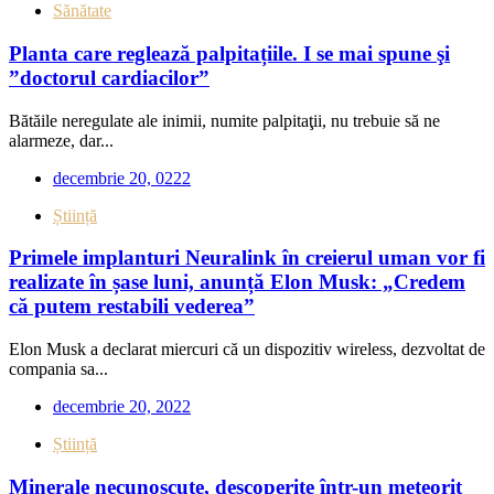
Sănătate
Planta care reglează palpitațiile. I se mai spune şi
”doctorul cardiacilor”
Bătăile neregulate ale inimii, numite palpitaţii, nu trebuie să ne
alarmeze, dar...
decembrie 20, 0222
Știință
Primele implanturi Neuralink în creierul uman vor fi
realizate în șase luni, anunță Elon Musk: „Credem
că putem restabili vederea”
Elon Musk a declarat miercuri că un dispozitiv wireless, dezvoltat de
compania sa...
decembrie 20, 2022
Știință
Minerale necunoscute, descoperite într-un meteorit