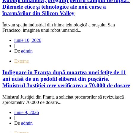
Roboții umanoizi, pregătiți pentru câmpul de luptă?
Dilemele etice și tehnologice ale noii curse a
înarmărilor din Silicon Valley
Într-un spațiu industrial din inima tehnologică a orașului San
Francisco, imaginea unui robot umanoid...
iunie 10, 2026
|
De
admin
Externe
Indignare în Franța după moartea unei fetițe de 11
ani ucisă de un pedofil eliberat din pușcărie.
Ministrul Justiției cere verificarea a 70.000 de dosare
Ministrul Justiției din Franța a solicitat procurorilor să revizuiască
aproximativ 70.000 de dosare...
iunie 9, 2026
|
De
admin