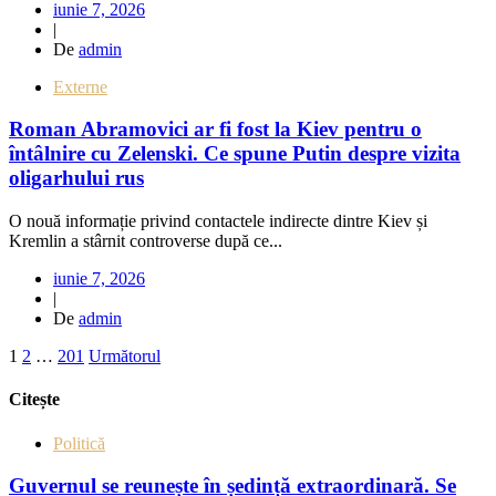
iunie 7, 2026
|
De
admin
Externe
Roman Abramovici ar fi fost la Kiev pentru o
întâlnire cu Zelenski. Ce spune Putin despre vizita
oligarhului rus
O nouă informație privind contactele indirecte dintre Kiev și
Kremlin a stârnit controverse după ce...
iunie 7, 2026
|
De
admin
1
2
…
201
Următorul
Citește
Politică
Guvernul se reunește în ședință extraordinară. Se