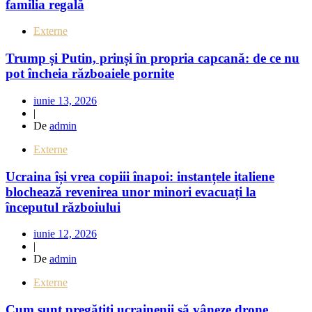
familia regală
Externe
Trump și Putin, prinși în propria capcană: de ce nu
pot încheia războaiele pornite
iunie 13, 2026
|
De
admin
Externe
Ucraina își vrea copiii înapoi: instanțele italiene
blochează revenirea unor minori evacuați la
începutul războiului
iunie 12, 2026
|
De
admin
Externe
Cum sunt pregătiți ucrainenii să vâneze drone