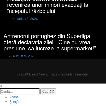
revenirea unor minori evacuați la
începutul războiului
iunie 12, 2026
Antrenorul portughez din Superliga
oferă declarația zilei. „Cine nu vrea
presiune, să lucreze la supermarket!”
august 9, 2026
© 2023 Direct News. Toate drepturile rezervate.
Caută
Acasă
Știință