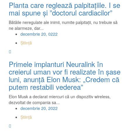
Planta care reglează palpitațiile. I se
mai spune şi ”doctorul cardiacilor”
Bătăile neregulate ale inimii, numite palpitaţii, nu trebuie să
ne alarmeze, dar...
decembrie 20, 0222
Știință
Primele implanturi Neuralink în
creierul uman vor fi realizate în șase
luni, anunță Elon Musk: „Credem că
putem restabili vederea”
Elon Musk a declarat miercuri că un dispozitiv wireless,
dezvoltat de compania sa...
decembrie 20, 2022
Știință