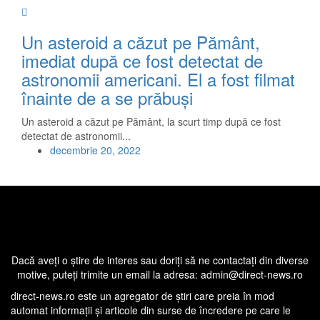
Un asteroid a căzut pe Pământ,
imediat după ce fost detectat de
astronomii americani. El a fost filmat
înainte de a se prăbuşi
Un asteroid a căzut pe Pământ, la scurt timp după ce fost
detectat de astronomii...
decembrie 20, 2022
Dacă aveţi o ştire de interes sau doriţi să ne contactaţi din diverse
motive, puteţi trimite un email la adresa: admin@direct-news.ro
direct-news.ro este un agregator de ştiri care preia în mod
automat informaţii şi articole din surse de încredere pe care le