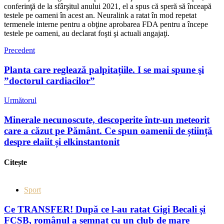
conferinţă de la sfârşitul anului 2021, el a spus că speră să înceapă
testele pe oameni în acest an. Neuralink a ratat în mod repetat
termenele interne pentru a obţine aprobarea FDA pentru a începe
testele pe oameni, au declarat foşti şi actuali angajaţi.
Precedent
Planta care reglează palpitațiile. I se mai spune şi
”doctorul cardiacilor”
Următorul
Minerale necunoscute, descoperite într-un meteorit
care a căzut pe Pământ. Ce spun oamenii de știință
despre elaiit și elkinstantonit
Citește
Sport
Ce TRANSFER! După ce l-au ratat Gigi Becali și
FCSB, românul a semnat cu un club de mare