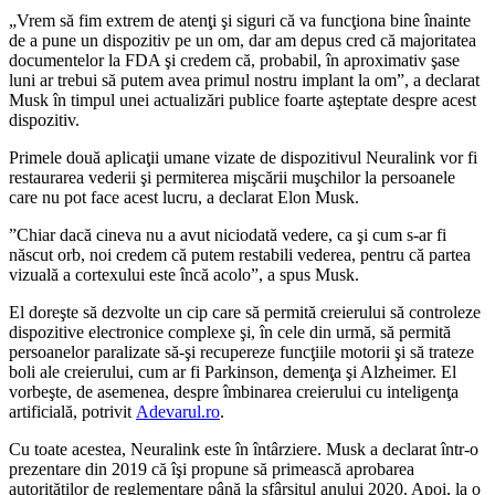
„Vrem să fim extrem de atenţi şi siguri că va funcţiona bine înainte
de a pune un dispozitiv pe un om, dar am depus cred că majoritatea
documentelor la FDA şi credem că, probabil, în aproximativ şase
luni ar trebui să putem avea primul nostru implant la om”, a declarat
Musk în timpul unei actualizări publice foarte aşteptate despre acest
dispozitiv.
Primele două aplicaţii umane vizate de dispozitivul Neuralink vor fi
restaurarea vederii şi permiterea mişcării muşchilor la persoanele
care nu pot face acest lucru, a declarat Elon Musk.
”Chiar dacă cineva nu a avut niciodată vedere, ca şi cum s-ar fi
născut orb, noi credem că putem restabili vederea, pentru că partea
vizuală a cortexului este încă acolo”, a spus Musk.
El doreşte să dezvolte un cip care să permită creierului să controleze
dispozitive electronice complexe şi, în cele din urmă, să permită
persoanelor paralizate să-şi recupereze funcţiile motorii şi să trateze
boli ale creierului, cum ar fi Parkinson, demenţa şi Alzheimer. El
vorbeşte, de asemenea, despre îmbinarea creierului cu inteligenţa
artificială, potrivit
Adevarul.ro
.
Cu toate acestea, Neuralink este în întârziere. Musk a declarat într-o
prezentare din 2019 că îşi propune să primească aprobarea
autorităţilor de reglementare până la sfârşitul anului 2020. Apoi, la o