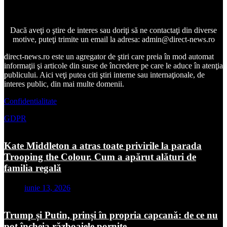
Dacă aveţi o ştire de interes sau doriţi să ne contactaţi din diverse
motive, puteţi trimite un email la adresa: admin@direct-news.ro
direct-news.ro este un agregator de ştiri care preia în mod automat
informaţii şi articole din surse de încredere pe care le aduce în atenţia
publicului. Aici veţi putea citi ştiri interne sau internaţionale, de
interes public, din mai multe domenii.
Confidentialitate
GDPR
Kate Middleton a atras toate privirile la parada
Trooping the Colour. Cum a apărut alături de
familia regală
iunie 13, 2026
Trump și Putin, prinși în propria capcană: de ce nu
pot încheia războaiele pornite