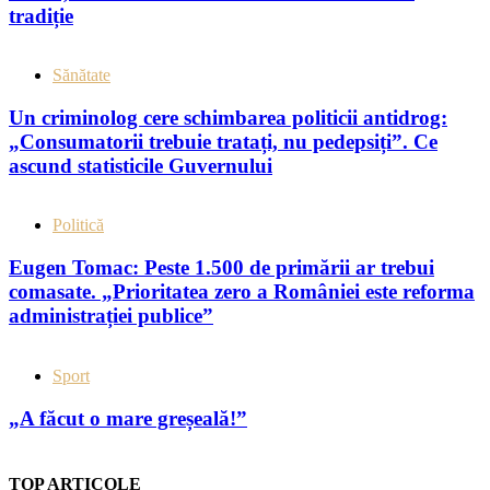
tradiție
Sănătate
Un criminolog cere schimbarea politicii antidrog:
„Consumatorii trebuie tratați, nu pedepsiți”. Ce
ascund statisticile Guvernului
Politică
Eugen Tomac: Peste 1.500 de primării ar trebui
comasate. „Prioritatea zero a României este reforma
administrației publice”
Sport
„A făcut o mare greșeală!”
TOP ARTICOLE