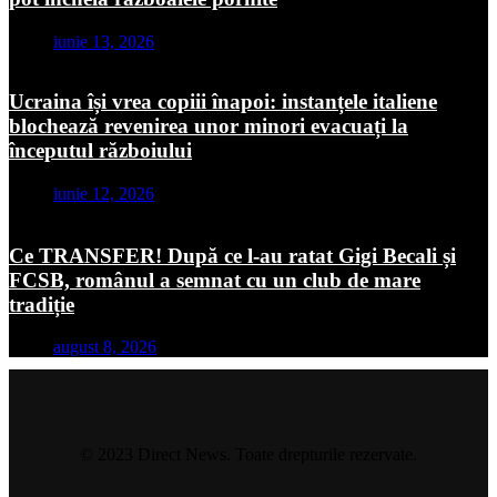
iunie 13, 2026
Ucraina își vrea copiii înapoi: instanțele italiene
blochează revenirea unor minori evacuați la
începutul războiului
iunie 12, 2026
Ce TRANSFER! După ce l-au ratat Gigi Becali și
FCSB, românul a semnat cu un club de mare
tradiție
august 8, 2026
© 2023 Direct News. Toate drepturile rezervate.