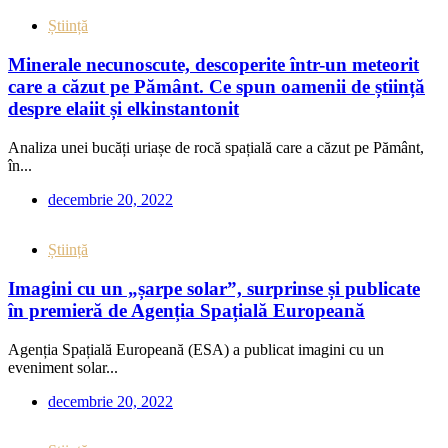
Știință
Minerale necunoscute, descoperite într-un meteorit
care a căzut pe Pământ. Ce spun oamenii de știință
despre elaiit și elkinstantonit
Analiza unei bucăți uriașe de rocă spațială care a căzut pe Pământ,
în...
decembrie 20, 2022
Știință
Imagini cu un „șarpe solar”, surprinse și publicate
în premieră de Agenția Spațială Europeană
Agenția Spațială Europeană (ESA) a publicat imagini cu un
eveniment solar...
decembrie 20, 2022