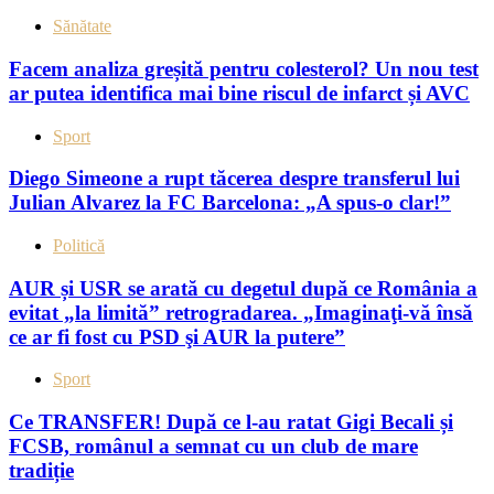
Sănătate
Facem analiza greșită pentru colesterol? Un nou test
ar putea identifica mai bine riscul de infarct și AVC
Sport
Diego Simeone a rupt tăcerea despre transferul lui
Julian Alvarez la FC Barcelona: „A spus-o clar!”
Politică
AUR și USR se arată cu degetul după ce România a
evitat „la limită” retrogradarea. „Imaginaţi-vă însă
ce ar fi fost cu PSD şi AUR la putere”
Sport
Ce TRANSFER! După ce l-au ratat Gigi Becali și
FCSB, românul a semnat cu un club de mare
tradiție