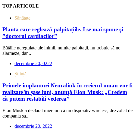
TOP ARTICOLE
Sănătate
Planta care reglează palpitațiile. I se mai spune şi
”doctorul cardiacilor”
Bătăile neregulate ale inimii, numite palpitaţii, nu trebuie să ne
alarmeze, dar...
decembrie 20, 0222
Știință
Primele implanturi Neuralink în creierul uman vor fi
realizate în șase luni, anunță Elon Musk: „Credem
că putem restabili vederea”
Elon Musk a declarat miercuri că un dispozitiv wireless, dezvoltat de
compania sa...
decembrie 20, 2022