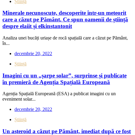
Știință
Minerale necunoscute, descoperite într-un meteorit
care a căzut pe Pământ. Ce spun oamenii de știință
despre elaiit și elkinstantonit
Analiza unei bucăți uriașe de rocă spațială care a căzut pe Pământ,
în...
decembrie 20, 2022
Știință
Imagini cu un „șarpe solar”, surprinse și publicate
în premieră de Agenția Spațială Europeană
Agenția Spațială Europeană (ESA) a publicat imagini cu un
eveniment solar...
decembrie 20, 2022
Știință
Un asteroid a căzut pe Pământ, imediat după ce fost