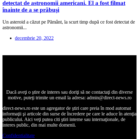
detectat de astronomii americani. El a fost filmat
înainte de a se prăbuşi
Un asteroid a căzut pe Pământ, la scurt timp după ce fost detectat de
astronomii...
decembrie 20, 2022
Dacă aveţi o ştire de interes sau doriţi să ne contactaţi din diverse
motive, puteţi trimite un email la adresa: admin@direct-news.ro
direct-news.ro este un agregator de ştiri care preia în mod automat
informaţii şi articole din surse de încredere pe care le aduce în atenţia
publicului. Aici veţi putea citi ştiri interne sau internaţionale, de
interes public, din mai multe domenii.
Confidentialitate