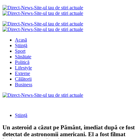
Acasă
Știință
Sport
Sănătate
Politică
Lifestyle
Externe
Călătorii
Business
Știință
Un asteroid a căzut pe Pământ, imediat după ce fost
detectat de astronomii americani. El a fost filmat