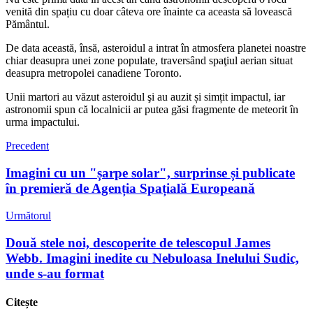
venită din spațiu cu doar câteva ore înainte ca aceasta să lovească
Pământul.
De data această, însă, asteroidul a intrat în atmosfera planetei noastre
chiar deasupra unei zone populate, traversând spaţiul aerian situat
deasupra metropolei canadiene Toronto.
Unii martori au văzut asteroidul şi au auzit și simțit impactul, iar
astronomii spun că localnicii ar putea găsi fragmente de meteorit în
urma impactului.
Precedent
Imagini cu un "șarpe solar", surprinse și publicate
în premieră de Agenția Spațială Europeană
Următorul
Două stele noi, descoperite de telescopul James
Webb. Imagini inedite cu Nebuloasa Inelului Sudic,
unde s-au format
Citește