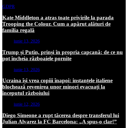
GDPR
Kate Middleton a atras toate privirile la parada
Trooping the Colour. Cum a apărut alături de
familia regală
iunie 13, 2026
Trump și Putin, prinși în propria capcană: de ce nu
pot încheia războaiele pornite
iunie 13, 2026
Ucraina își vrea copiii înapoi: instanțele italiene
blochează revenirea unor minori evacuați la
începutul războiului
iunie 12, 2026
Diego Simeone a rupt tăcerea despre transferul lui
Julian Alvarez la FC Barcelona: „A spus-o clar!”