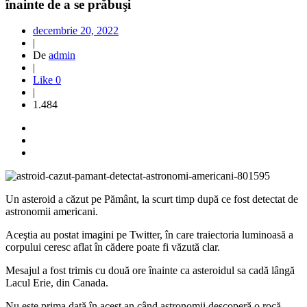
înainte de a se prăbuşi
decembrie 20, 2022
|
De
admin
|
Like
0
|
1.484
Un asteroid a căzut pe Pământ, la scurt timp după ce fost detectat de
astronomii americani.
Aceştia au postat imagini pe Twitter, în care traiectoria luminoasă a
corpului ceresc aflat în cădere poate fi văzută clar.
Mesajul a fost trimis cu două ore înainte ca asteroidul sa cadă lângă
Lacul Erie, din Canada.
Nu este prima dată în acest an când astronomii descoperă o rocă