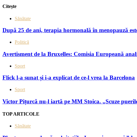
Citește
Sănătate
După 25 de ani, terapia hormonală în menopauză este 
Politică
Avertisment de la Bruxelles: Comisia Europeană analiz
Sport
Flick l-a sunat și i-a explicat de ce-l vrea la Barcelona
Sport
Victor Pițurcă nu-l iartă pe MM Stoica. „Scuze pueril
TOP ARTICOLE
Sănătate