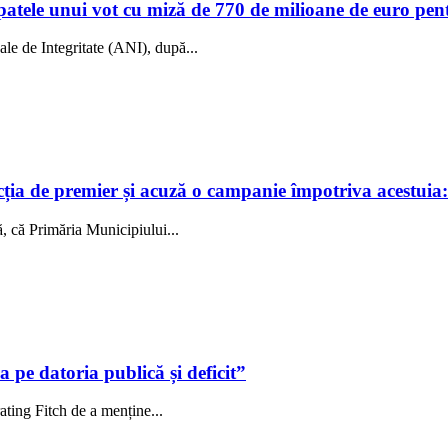
 spatele unui vot cu miză de 770 de milioane de euro p
ale de Integritate (ANI), după...
a de premier și acuză o campanie împotriva acestuia: „P
, că Primăria Municipiului...
 pe datoria publică și deficit”
ating Fitch de a menține...