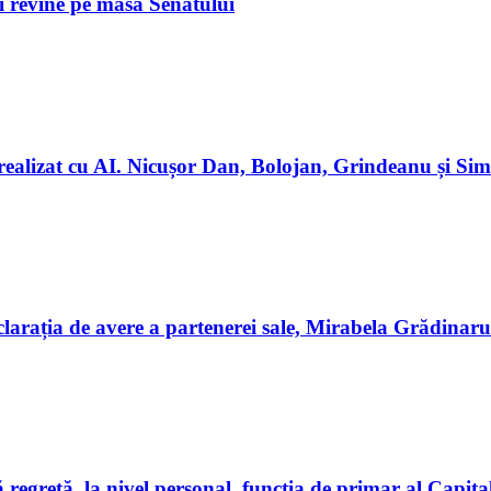
ii revine pe masa Senatului
realizat cu AI. Nicușor Dan, Bolojan, Grindeanu și Simi
rația de avere a partenerei sale, Mirabela Grădinaru
egretă, la nivel personal, funcția de primar al Capita