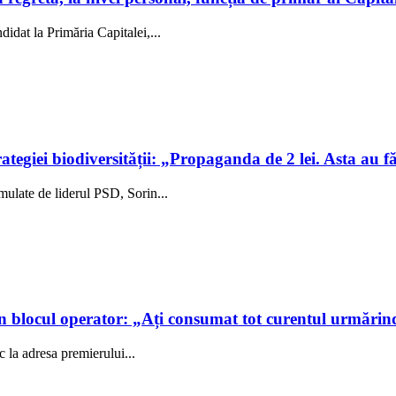
idat la Primăria Capitalei,...
egiei biodiversității: „Propaganda de 2 lei. Asta au fă
rmulate de liderul PSD, Sorin...
n blocul operator: „Ați consumat tot curentul urmărin
 la adresa premierului...