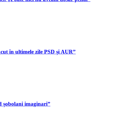
cut în ultimele zile PSD și AUR”
d șobolani imaginari”