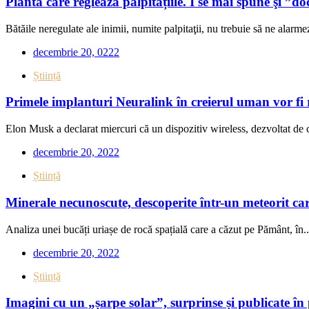
Planta care reglează palpitațiile. I se mai spune şi ”do
Bătăile neregulate ale inimii, numite palpitaţii, nu trebuie să ne alarmez
decembrie 20, 0222
Știință
Primele implanturi Neuralink în creierul uman vor fi 
Elon Musk a declarat miercuri că un dispozitiv wireless, dezvoltat de 
decembrie 20, 2022
Știință
Minerale necunoscute, descoperite într-un meteorit car
Analiza unei bucăți uriașe de rocă spațială care a căzut pe Pământ, în..
decembrie 20, 2022
Știință
Imagini cu un „șarpe solar”, surprinse și publicate 