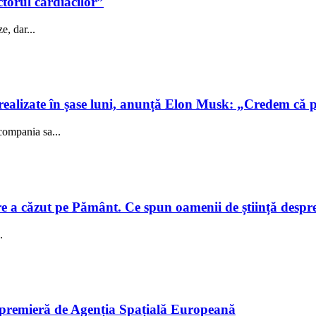
ctorul cardiacilor”
e, dar...
realizate în șase luni, anunță Elon Musk: „Credem că 
compania sa...
e a căzut pe Pământ. Ce spun oamenii de știință despre e
.
în premieră de Agenția Spațială Europeană