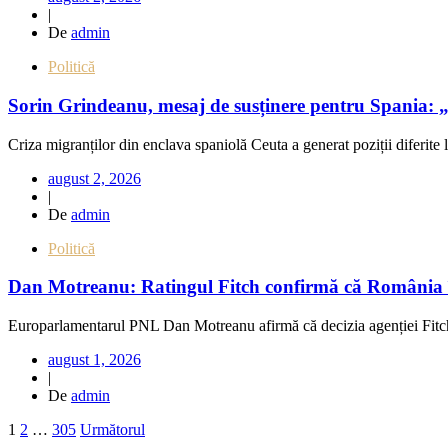
|
De
admin
Politică
Sorin Grindeanu, mesaj de susținere pentru Spania: „
Criza migranților din enclava spaniolă Ceuta a generat poziții diferite
august 2, 2026
|
De
admin
Politică
Dan Motreanu: Ratingul Fitch confirmă că România își 
Europarlamentarul PNL Dan Motreanu afirmă că decizia agenției Fitch 
august 1, 2026
|
De
admin
1
2
…
305
Următorul