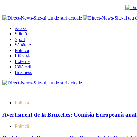
Acasă
Știință
Sport
Sănătate
Politică
Lifestyle
Externe
Călătorii
Business
Politică
Avertisment de la Bruxelles: Comisia Europeană analiz
Politică