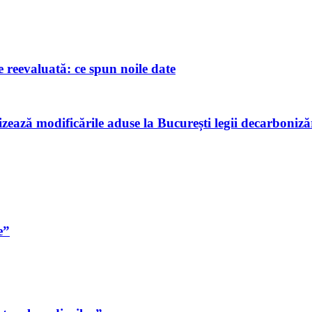
reevaluată: ce spun noile date
ează modificările aduse la București legii decarbonizăr
e”