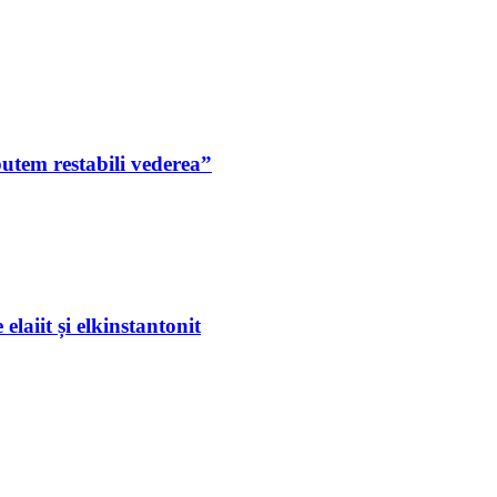
putem restabili vederea”
laiit și elkinstantonit