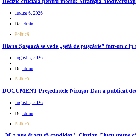
Decizie crucială pentru mediu: Strategia biodiversităț
august 6, 2026
|
De
admin
Politică
Diana Șoșoacă se vede „șefă de pușcărie” într-un clip 
august 5, 2026
|
De
admin
Politică
DOCUMENT Președintele Nicușor Dan a publicat decla
august 5, 2026
|
De
admin
Politică
„M-a pus dracu să candidez”. Ciprian Ciucu spune că r