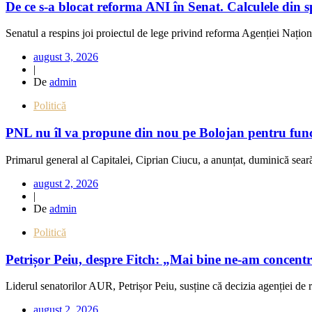
De ce s-a blocat reforma ANI în Senat. Calculele din
Senatul a respins joi proiectul de lege privind reforma Agenției Națion
august 3, 2026
|
De
admin
Politică
PNL nu îl va propune din nou pe Bolojan pentru funcți
Primarul general al Capitalei, Ciprian Ciucu, a anunțat, duminică seară
august 2, 2026
|
De
admin
Politică
Petrișor Peiu, despre Fitch: „Mai bine ne-am concentra
Liderul senatorilor AUR, Petrișor Peiu, susține că decizia agenției de r
august 2, 2026