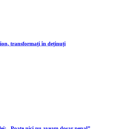
on, transformați în deținuți
lei: „Poate nici nu aveam dosar penal”