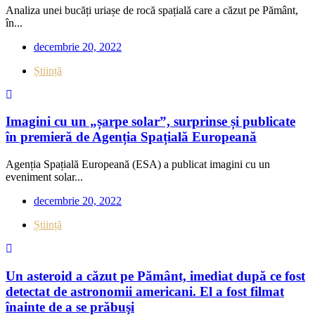
Analiza unei bucăți uriașe de rocă spațială care a căzut pe Pământ,
în...
decembrie 20, 2022
Știință
Imagini cu un „șarpe solar”, surprinse și publicate
în premieră de Agenția Spațială Europeană
Agenția Spațială Europeană (ESA) a publicat imagini cu un
eveniment solar...
decembrie 20, 2022
Știință
Un asteroid a căzut pe Pământ, imediat după ce fost
detectat de astronomii americani. El a fost filmat
înainte de a se prăbuşi