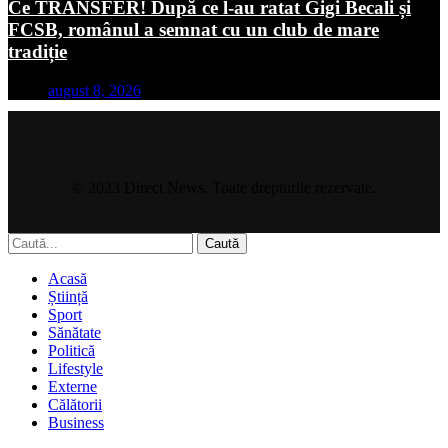
Ce TRANSFER! După ce l-au ratat Gigi Becali și
FCSB, românul a semnat cu un club de mare
tradiție
august 8, 2026
© 2023 Direct News. Toate drepturile rezervate.
Caută
Acasă
Știință
Sport
Sănătate
Politică
Lifestyle
Externe
Călătorii
Business