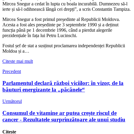
Mircea Snegur a cedat în lupta cu boala incurabilă. Dumnezeu să-l
ierte și să-l odihnească lângă cei drepți”, a scris Constantin Tampiza.
Mircea Snegur a fost primul președinte al Republicii Moldova.
Acesta a fost ales președinte pe 3 septembrie 1990 și a deținut
funcția până pe 1 decembrie 1996, când a pierdut alegerile
prezidențiale în fața lui Petru Lucinschi.
Fostul șef de stat a susținut proclamarea independenței Republicii
Moldoa și a…
Citeste mai mult
Precedent
Parlamentul declară război viciilor: în vizor, de la
băuturi energizante la „păcănele“
Următorul
Consumul de vitamine ar putea crește riscul de
cancer - Rezultatele surprinzătoare ale unui studiu
Citește