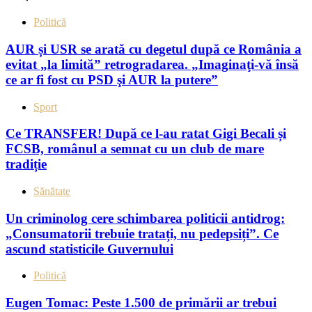
Politică
AUR și USR se arată cu degetul după ce România a
evitat „la limită” retrogradarea. „Imaginaţi-vă însă
ce ar fi fost cu PSD şi AUR la putere”
Sport
Ce TRANSFER! După ce l-au ratat Gigi Becali și
FCSB, românul a semnat cu un club de mare
tradiție
Sănătate
Un criminolog cere schimbarea politicii antidrog:
„Consumatorii trebuie tratați, nu pedepsiți”. Ce
ascund statisticile Guvernului
Politică
Eugen Tomac: Peste 1.500 de primării ar trebui