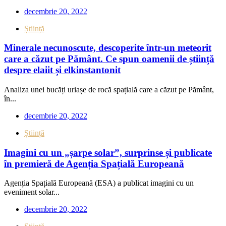
decembrie 20, 2022
Știință
Minerale necunoscute, descoperite într-un meteorit
care a căzut pe Pământ. Ce spun oamenii de știință
despre elaiit și elkinstantonit
Analiza unei bucăți uriașe de rocă spațială care a căzut pe Pământ,
în...
decembrie 20, 2022
Știință
Imagini cu un „șarpe solar”, surprinse și publicate
în premieră de Agenția Spațială Europeană
Agenția Spațială Europeană (ESA) a publicat imagini cu un
eveniment solar...
decembrie 20, 2022