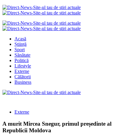
Acasă
Știință
Sport
Sănătate
Politică
Lifestyle
Externe
Călătorii
Business
Externe
A murit Mircea Snegur, primul președinte al
Republicii Moldova