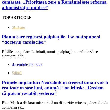
comasate. „Prioritatea zero a României este reforma
administrației publice”
TOP ARTICOLE
Sănătate
Planta care reglează palpitațiile. I se mai spune şi
”doctorul cardiacilor”
Bătăile neregulate ale inimii, numite palpitaţii, nu trebuie să ne
alarmeze, dar...
decembrie 20, 0222
Știință
Primele implanturi Neuralink în creierul uman vor fi
realizate în șase luni, anunță Elon Musk: „Credem
că putem restabili vederea”
Elon Musk a declarat miercuri că un dispozitiv wireless, dezvoltat de
compania sa...