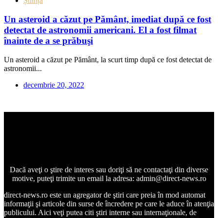
Știință
Un asteroid a căzut pe Pământ, imediat după ce fost
detectat de astronomii americani. El a fost filmat
înainte de a se prăbuşi
Un asteroid a căzut pe Pământ, la scurt timp după ce fost detectat de
astronomii...
decembrie 20, 2022
Dacă aveţi o ştire de interes sau doriţi să ne contactaţi din diverse
motive, puteţi trimite un email la adresa: admin@direct-news.ro
direct-news.ro este un agregator de ştiri care preia în mod automat
informaţii şi articole din surse de încredere pe care le aduce în atenţia
publicului. Aici veţi putea citi ştiri interne sau internaţionale, de