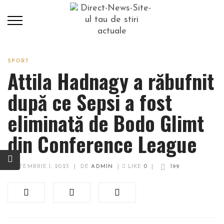
SPORT
Attila Hadnagy a răbufnit
după ce Sepsi a fost
eliminată de Bodo Glimt
din Conference League
SEPTEMBRIE 1, 2023
|
DE
ADMIN
|
LIKE
0
|
199