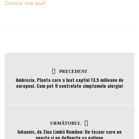
Citeste mai mult
PRECEDENT
Ambrozia. Planta care a luat captivi 13,5 milioane de
europeni. Cum pot fi controlate simptomele alergiei
URMĂTORUL
Iohannis, de Ziua Limbii Române: Un tezaur care ne
uneşte şi ne defineşte ca naţiune