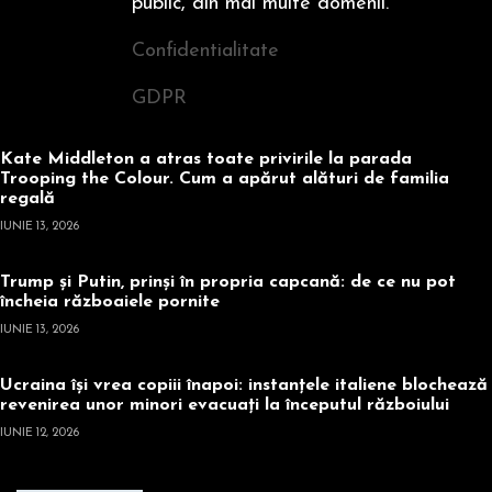
public, din mai multe domenii.
Confidentialitate
GDPR
Kate Middleton a atras toate privirile la parada
Trooping the Colour. Cum a apărut alături de familia
regală
IUNIE 13, 2026
Trump și Putin, prinși în propria capcană: de ce nu pot
încheia războaiele pornite
IUNIE 13, 2026
Ucraina își vrea copiii înapoi: instanțele italiene blochează
revenirea unor minori evacuați la începutul războiului
IUNIE 12, 2026