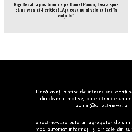
Gigi Becali a pus tunurile pe Daniel Pancu, deși a spus
că nu vrea să-l critice! „Așa ceva nu ai voie să faci în
viața ta”
Dacă aveţi o ştire de interes sau doriţi 
din diverse motive, puteţi trimite un em
admin@direct-news.ro
direct-news.ro este un agregator de ştiri 
mod automat informaţii şi articole din su