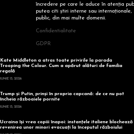
încredere pe care le aduce în atenţia publi
putea citi ştiri interne sau internaţionale,
public, din mai multe domenii.
Confidentialitate
GDPR
Kate Middleton a atras toate privirile la parada
Trooping the Colour. Cum a apărut alături de familia
regală
IUNIE 13, 2026
Trump și Putin, prinși în propria capcană: de ce nu pot
încheia războaiele pornite
IUNIE 13, 2026
Ucraina își vrea copiii înapoi: instanțele italiene blochează
revenirea unor minori evacuați la începutul războiului