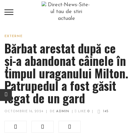
EXTERNE
Bărbat arestat după ce
și-a abandonat câinele în
timpul uraganului Milton.
Patrupedul a fost găsit
legat de un gard
OCTOMBRIE 16, 2024
|
DE
ADMIN
|
LIKE
0
|
145