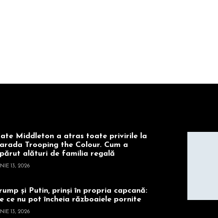
ate Middleton a atras toate privirile la
arada Trooping the Colour. Cum a
părut alături de familia regală
NIE 13, 2026
rump și Putin, prinși în propria capcană:
e ce nu pot încheia războaiele pornite
NIE 13, 2026