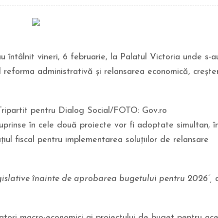
u întâlnit vineri, 6 februarie, la Palatul Victoria unde s-a
d reforma administrativă și relansarea economică, crește
 Tripartit pentru Dialog Social/FOTO: Gov.ro
uprinse în cele două proiecte vor fi adoptate simultan, î
iul fiscal pentru implementarea soluțiilor de relansare
slative înainte de aprobarea bugetului pentru 2026”,
icatori macro-economici ai proiectului de buget pentru ace