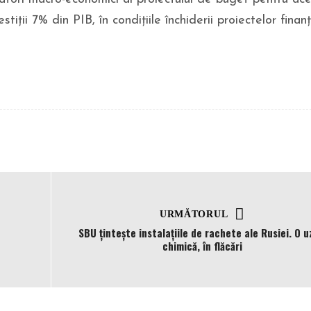
tiții 7% din PIB, în condițiile închiderii proiectelor finan
URMĂTORUL
SBU țintește instalațiile de rachete ale Rusiei. O u
chimică, în flăcări