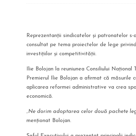
Reprezentanții sindicatelor și patronatelor s-a
consultat pe tema proiectelor de lege privin
investițiilor și competitivității.
Ilie Bolojan la reuniunea Consiliului Național
Premierul Ilie Bolojan a afirmat că măsurile c
aplicarea reformei administrative va crea spaț
economică.
„Ne dorim adoptarea celor două pachete legi
menționat Bolojan.
Șeful Executivului a prezentat principalii ind