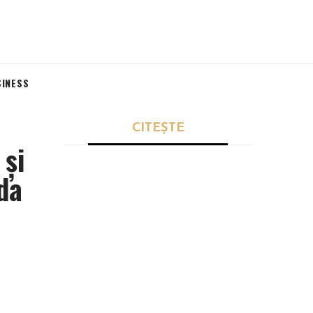
SINESS
CITEȘTE
 și
da
SĂNĂTATE