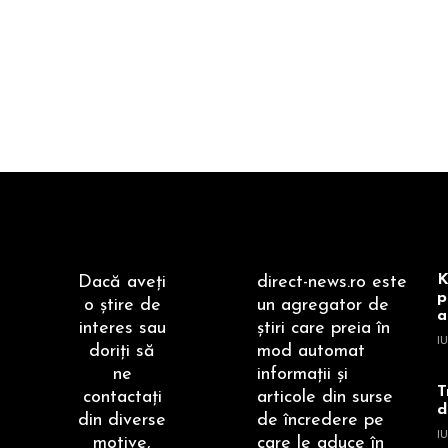
K
Dacă aveţi
direct-news.ro este
p
o ştire de
un agregator de
a
interes sau
ştiri care preia în
IU
doriţi să
mod automat
ne
informaţii şi
T
contactaţi
articole din surse
d
din diverse
de încredere pe
IU
motive,
care le aduce în