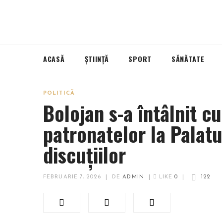
ACASĂ
ȘTIINȚĂ
SPORT
SĂNĂTATE
POLITICĂ
Bolojan s-a întâlnit cu
patronatelor la Palatu
discuțiilor
FEBRUARIE 7, 2026
|
DE
ADMIN
|
LIKE
0
|
122