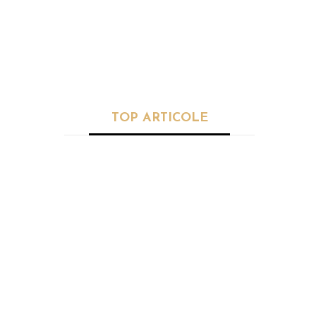
SPORT
Victor Pițurcă nu-l iartă pe MM
Stoica. „Scuze puerile”
TOP ARTICOLE
SĂNĂTATE
Planta care
reglează
palpitațiile. I se
mai spune şi
”doctorul
cardiacilor”