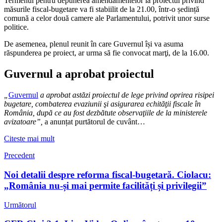
Termenul pentru depunerea amendamentelor la proiectul privind
măsurile fiscal-bugetare va fi stabiilit de la 21.00, într-o ședință
comună a celor două camere ale Parlamentului, potrivit unor surse
politice.
De asemenea, plenul reunit în care Guvernul își va asuma
răspunderea pe proiect, ar urma să fie convocat marţi, de la 16.00.
Guvernul a aprobat proiectul
„
Guvernul
a aprobat astăzi proiectul de lege privind oprirea risipei
bugetare, combaterea evaziunii şi asigurarea echităţii fiscale în
România, după ce au fost dezbătute observaţiile de la ministerele
avizatoare”,
a anunțat purtătorul de cuvânt…
Citeste mai mult
Precedent
Noi detalii despre reforma fiscal-bugetară. Ciolacu:
„România nu-și mai permite facilități și privilegii”
Următorul