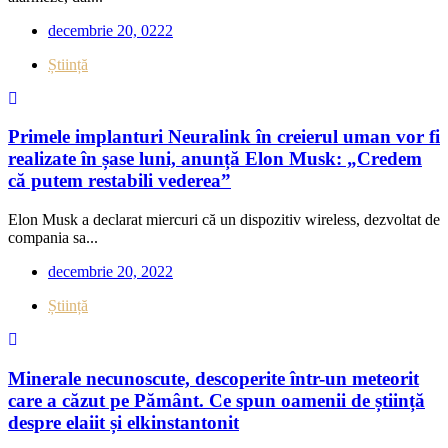
decembrie 20, 0222
Știință
Primele implanturi Neuralink în creierul uman vor fi
realizate în șase luni, anunță Elon Musk: „Credem
că putem restabili vederea”
Elon Musk a declarat miercuri că un dispozitiv wireless, dezvoltat de
compania sa...
decembrie 20, 2022
Știință
Minerale necunoscute, descoperite într-un meteorit
care a căzut pe Pământ. Ce spun oamenii de știință
despre elaiit și elkinstantonit