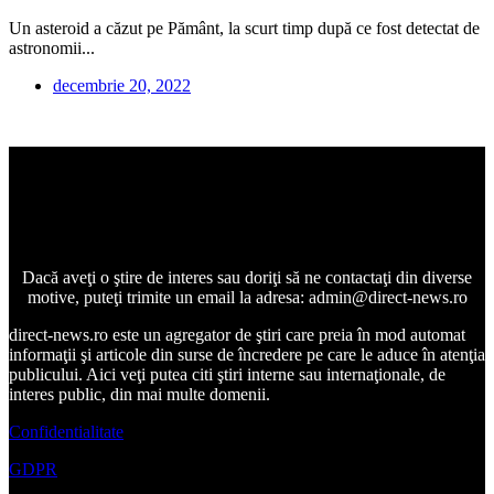
Un asteroid a căzut pe Pământ, la scurt timp după ce fost detectat de
astronomii...
decembrie 20, 2022
Dacă aveţi o ştire de interes sau doriţi să ne contactaţi din diverse
motive, puteţi trimite un email la adresa: admin@direct-news.ro
direct-news.ro este un agregator de ştiri care preia în mod automat
informaţii şi articole din surse de încredere pe care le aduce în atenţia
publicului. Aici veţi putea citi ştiri interne sau internaţionale, de
interes public, din mai multe domenii.
Confidentialitate
GDPR