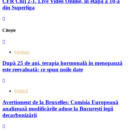
CFR Cluj 2-1, Live Video Online, în etapa a 10-a
din Superliga
Citește
Sănătate
După 25 de ani, terapia hormonală în menopauză
este reevaluată: ce spun noile date
Politică
Avertisment de la Bruxelles: Comisia Europeană
analizează modificările aduse la București legii
decarbonizării