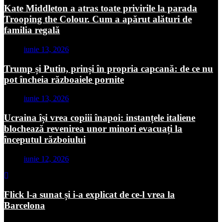
Kate Middleton a atras toate privirile la parada
Trooping the Colour. Cum a apărut alături de
familia regală
iunie 13, 2026
Trump și Putin, prinși în propria capcană: de ce nu
pot încheia războaiele pornite
iunie 13, 2026
Ucraina își vrea copiii înapoi: instanțele italiene
blochează revenirea unor minori evacuați la
începutul războiului
iunie 12, 2026
Flick l-a sunat și i-a explicat de ce-l vrea la
Barcelona