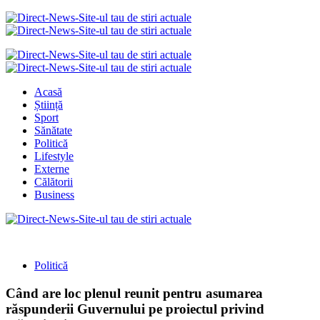
Acasă
Știință
Sport
Sănătate
Politică
Lifestyle
Externe
Călătorii
Business
Politică
Când are loc plenul reunit pentru asumarea
răspunderii Guvernului pe proiectul privind