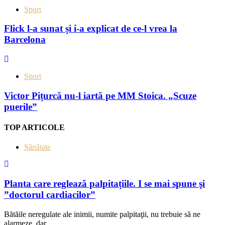
Sport
Flick l-a sunat și i-a explicat de ce-l vrea la
Barcelona
Sport
Victor Pițurcă nu-l iartă pe MM Stoica. „Scuze
puerile”
TOP ARTICOLE
Sănătate
Planta care reglează palpitațiile. I se mai spune şi
”doctorul cardiacilor”
Bătăile neregulate ale inimii, numite palpitaţii, nu trebuie să ne
alarmeze, dar...