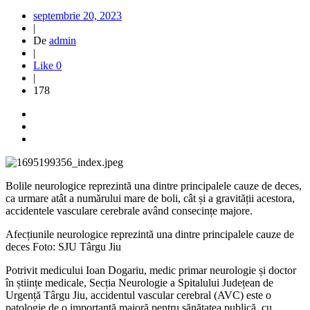
septembrie 20, 2023
|
De
admin
|
Like
0
|
178
Bolile neurologice reprezintă una dintre principalele cauze de deces,
ca urmare atât a numărului mare de boli, cât și a gravității acestora,
accidentele vasculare cerebrale având consecințe majore.
Afecțiunile neurologice reprezintă una dintre principalele cauze de
deces Foto: SJU Târgu Jiu
Potrivit medicului Ioan Dogariu, medic primar neurologie și doctor
în științe medicale, Secția Neurologie a Spitalului Județean de
Urgență Târgu Jiu, accidentul vascular cerebral (AVC) este o
patologie de o importanță majoră pentru sănătatea publică, cu