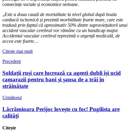
consecințe sociale și economice serioase.
„
Este a doua cauză de mortalitate la nivel global după boala
cardiacă ischemică și prezintă morbiditate foarte mare, care este
tradusă prin faptul că aproximativ 50% dintre supraviețuitorii unui
accident vascular cerebral vor rămâne cu un handicap major.
Accidentul vascular cerebral reprezintă o urgență medicală, de
accea este foarte…
Citeste mai mult
Precedent
Soldații ruși care lucrează ca agenți dubli își ucid
camarazii pentru bani și șansa de a trăi în
străinătate
Următorul
Lăcrămioara Perijoc lovește cu foc! Pugilista are
calități
Citește