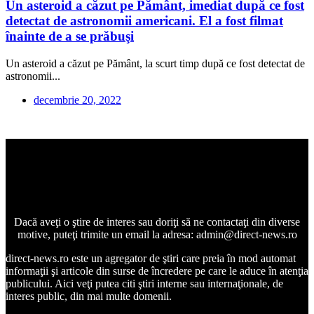
Un asteroid a căzut pe Pământ, imediat după ce fost
detectat de astronomii americani. El a fost filmat
înainte de a se prăbuşi
Un asteroid a căzut pe Pământ, la scurt timp după ce fost detectat de
astronomii...
decembrie 20, 2022
Dacă aveţi o ştire de interes sau doriţi să ne contactaţi din diverse
motive, puteţi trimite un email la adresa: admin@direct-news.ro
direct-news.ro este un agregator de ştiri care preia în mod automat
informaţii şi articole din surse de încredere pe care le aduce în atenţia
publicului. Aici veţi putea citi ştiri interne sau internaţionale, de
interes public, din mai multe domenii.