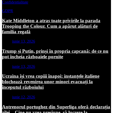
Confidentialitate
GDPR
Kate Middleton a atras toate privirile la parada
Trooping the Colour. Cum a apărut alături de
familia regală
iunie 13, 2026
Trump și Putin, prinși în propria capcană: de ce nu
pot încheia războaiele pornite
iunie 13, 2026
Ucraina își vrea copiii înapoi: instanțele italiene
blochează revenirea unor minori evacuați la
începutul războiului
iunie 12, 2026
Antrenorul portughez din Superliga oferă declarația
zilei. „Cine nu vrea presiune, să lucreze la