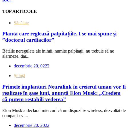
TOP ARTICOLE
Sănătate
Planta care reglează palpitațiile. I se mai spune şi
”doctorul cardiacilor”
Bătăile neregulate ale inimii, numite palpitaţii, nu trebuie să ne
alarmeze, dar...
decembrie 20, 0222
Știință
Primele implanturi Neuralink în creierul uman vor fi
realizate în șase luni, anunță Elon Musk: „Credem
că putem restabili vederea”
Elon Musk a declarat miercuri că un dispozitiv wireless, dezvoltat de
compania sa...
decembrie 20, 2022