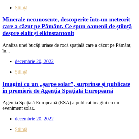
Știință
Minerale necunoscute, descoperite într-un meteorit
care a căzut pe Pământ. Ce spun oamenii de știință
despre elaiit și elkinstantonit
Analiza unei bucăți uriașe de rocă spațială care a căzut pe Pământ,
în...
decembrie 20, 2022
Știință
Imagini cu un „șarpe solar”, surprinse și publicate
în premieră de Agenția Spațială Europeană
Agenția Spațială Europeană (ESA) a publicat imagini cu un
eveniment solar...
decembrie 20, 2022
Știință