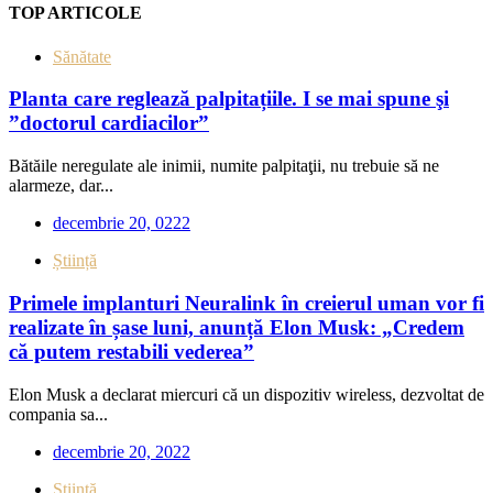
TOP ARTICOLE
Sănătate
Planta care reglează palpitațiile. I se mai spune şi
”doctorul cardiacilor”
Bătăile neregulate ale inimii, numite palpitaţii, nu trebuie să ne
alarmeze, dar...
decembrie 20, 0222
Știință
Primele implanturi Neuralink în creierul uman vor fi
realizate în șase luni, anunță Elon Musk: „Credem
că putem restabili vederea”
Elon Musk a declarat miercuri că un dispozitiv wireless, dezvoltat de
compania sa...
decembrie 20, 2022
Știință