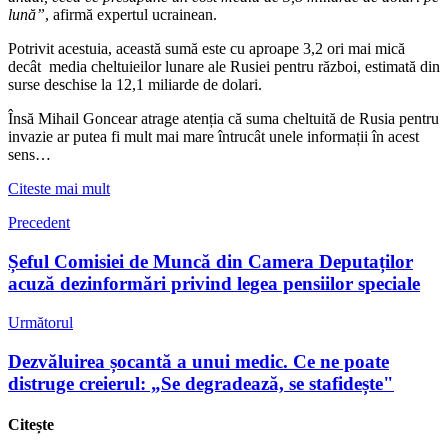
lună”
, afirmă expertul ucrainean.
Potrivit acestuia, această sumă este cu aproape 3,2 ori mai mică
decât media cheltuieilor lunare ale Rusiei pentru război, estimată din
surse deschise la 12,1 miliarde de dolari.
Însă Mihail Goncear atrage atenția că suma cheltuită de Rusia pentru
invazie ar putea fi mult mai mare întrucât unele informații în acest
sens…
Citeste mai mult
Precedent
Șeful Comisiei de Muncă din Camera Deputaților
acuză dezinformări privind legea pensiilor speciale
Următorul
Dezvăluirea șocantă a unui medic. Ce ne poate
distruge creierul: „Se degradează, se stafidește"
Citește