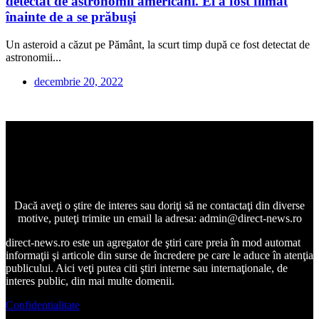
detectat de astronomii americani. El a fost filmat
înainte de a se prăbuşi
Un asteroid a căzut pe Pământ, la scurt timp după ce fost detectat de
astronomii...
decembrie 20, 2022
Dacă aveţi o ştire de interes sau doriţi să ne contactaţi din diverse
motive, puteţi trimite un email la adresa: admin@direct-news.ro
direct-news.ro este un agregator de ştiri care preia în mod automat
informaţii şi articole din surse de încredere pe care le aduce în atenţia
publicului. Aici veţi putea citi ştiri interne sau internaţionale, de
interes public, din mai multe domenii.
Confidentialitate