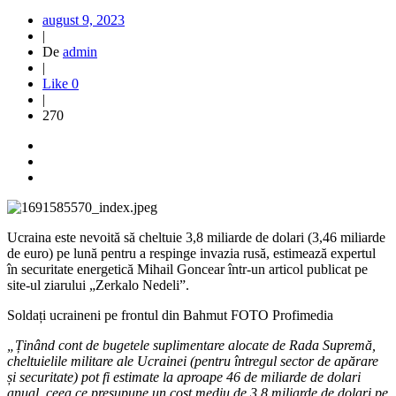
august 9, 2023
|
De
admin
|
Like
0
|
270
Ucraina este nevoită să cheltuie 3,8 miliarde de dolari (3,46 miliarde
de euro) pe lună pentru a respinge invazia rusă, estimează expertul
în securitate energetică Mihail Goncear într-un articol publicat pe
site-ul ziarului „Zerkalo Nedeli”.
Soldați ucraineni pe frontul din Bahmut FOTO Profimedia
„Ținând cont de bugetele suplimentare alocate de Rada Supremă,
cheltuielile militare ale Ucrainei (pentru întregul sector de apărare
și securitate) pot fi estimate la aproape 46 de miliarde de dolari
anual, ceea ce presupune un cost mediu de 3,8 miliarde de dolari pe