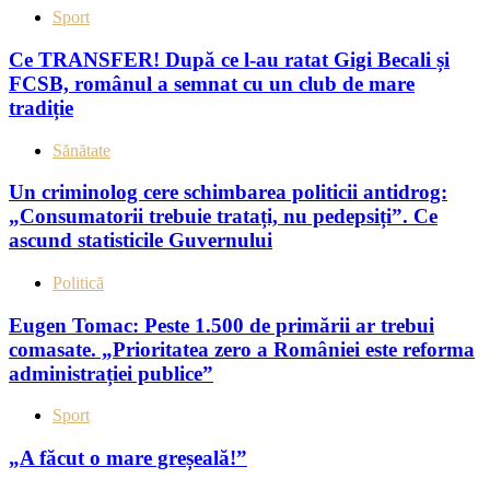
Sport
Ce TRANSFER! După ce l-au ratat Gigi Becali și
FCSB, românul a semnat cu un club de mare
tradiție
Sănătate
Un criminolog cere schimbarea politicii antidrog:
„Consumatorii trebuie tratați, nu pedepsiți”. Ce
ascund statisticile Guvernului
Politică
Eugen Tomac: Peste 1.500 de primării ar trebui
comasate. „Prioritatea zero a României este reforma
administrației publice”
Sport
„A făcut o mare greșeală!”