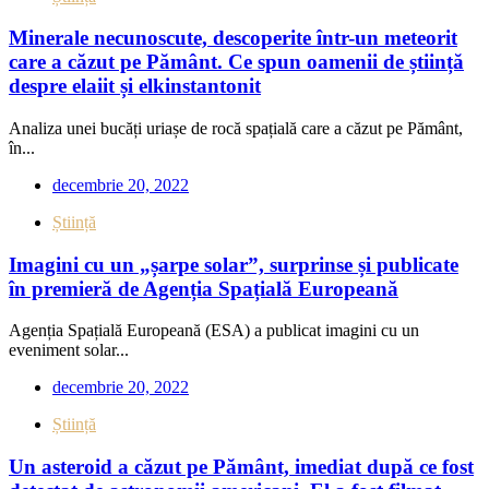
Minerale necunoscute, descoperite într-un meteorit
care a căzut pe Pământ. Ce spun oamenii de știință
despre elaiit și elkinstantonit
Analiza unei bucăți uriașe de rocă spațială care a căzut pe Pământ,
în...
decembrie 20, 2022
Știință
Imagini cu un „șarpe solar”, surprinse și publicate
în premieră de Agenția Spațială Europeană
Agenția Spațială Europeană (ESA) a publicat imagini cu un
eveniment solar...
decembrie 20, 2022
Știință
Un asteroid a căzut pe Pământ, imediat după ce fost