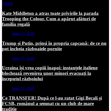
GDPR
Kate Middleton a atras toate privirile la parada
Trooping the Colour. Cum a apărut alături de
familia regală
iunie 13, 2026
Trump și Putin, prinși în propria capcană: de ce nu
pot încheia războaiele pornite
iunie 13, 2026
Ucraina își vrea copiii înapoi: instanțele italiene
blochează revenirea unor minori evacuați la
începutul războiului
iunie 12, 2026
Ce TRANSFER! După ce l-au ratat Gigi Becali și
FCSB, românul a semnat cu un club de mare
tradiție