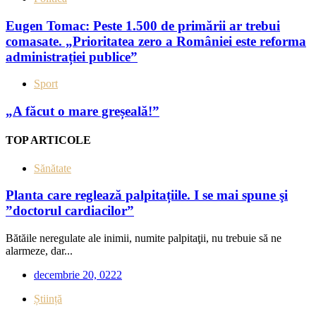
Eugen Tomac: Peste 1.500 de primării ar trebui
comasate. „Prioritatea zero a României este reforma
administrației publice”
Sport
„A făcut o mare greșeală!”
TOP ARTICOLE
Sănătate
Planta care reglează palpitațiile. I se mai spune şi
”doctorul cardiacilor”
Bătăile neregulate ale inimii, numite palpitaţii, nu trebuie să ne
alarmeze, dar...
decembrie 20, 0222
Știință