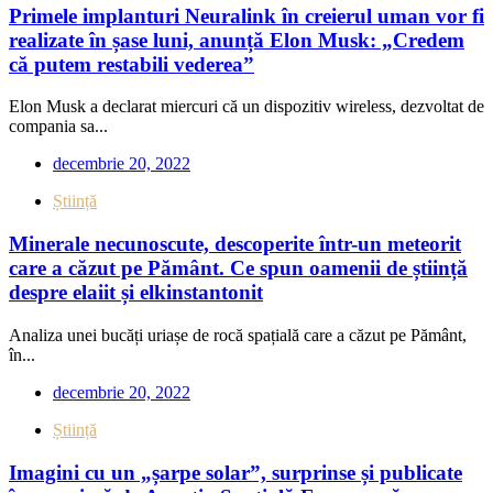
Primele implanturi Neuralink în creierul uman vor fi
realizate în șase luni, anunță Elon Musk: „Credem
că putem restabili vederea”
Elon Musk a declarat miercuri că un dispozitiv wireless, dezvoltat de
compania sa...
decembrie 20, 2022
Știință
Minerale necunoscute, descoperite într-un meteorit
care a căzut pe Pământ. Ce spun oamenii de știință
despre elaiit și elkinstantonit
Analiza unei bucăți uriașe de rocă spațială care a căzut pe Pământ,
în...
decembrie 20, 2022
Știință
Imagini cu un „șarpe solar”, surprinse și publicate