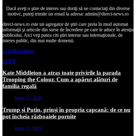
Dacă aveţi o ştire de interes sau doriţi să ne contactaţi din diverse
motive, puteţi trimite un email la adresa: admin@direct-news.ro
direct-news.ro este un agregator de ştiri care preia în mod automat
informaţii şi articole din surse de încredere pe care le aduce în atenţia
publicului. Aici veţi putea citi ştiri interne sau internaţionale, de
interes public, din mai multe domenii.
Confidentialitate
GDPR
Kate Middleton a atras toate privirile la parada
Trooping the Colour. Cum a apărut alături de
familia regală
iunie 13, 2026
Trump și Putin, prinși în propria capcană: de ce nu
pot încheia războaiele pornite
iunie 13, 2026