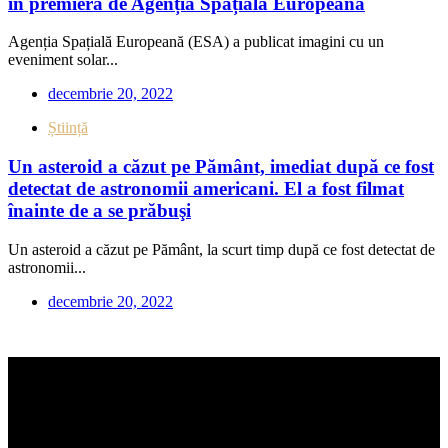
în premieră de Agenția Spațială Europeană
Agenția Spațială Europeană (ESA) a publicat imagini cu un
eveniment solar...
decembrie 20, 2022
Știință
Un asteroid a căzut pe Pământ, imediat după ce fost
detectat de astronomii americani. El a fost filmat
înainte de a se prăbuşi
Un asteroid a căzut pe Pământ, la scurt timp după ce fost detectat de
astronomii...
decembrie 20, 2022