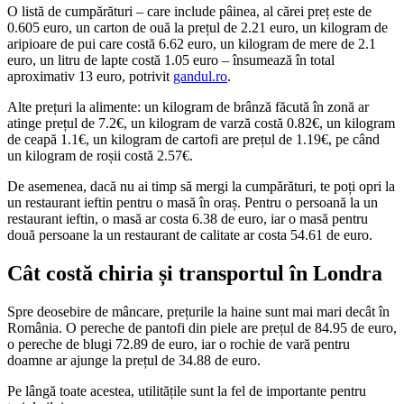
O listă de cumpărături – care include pâinea, al cărei preț este de
0.605 euro, un carton de ouă la prețul de 2.21 euro, un kilogram de
aripioare de pui care costă 6.62 euro, un kilogram de mere de 2.1
euro, un litru de lapte costă 1.05 euro – însumează în total
aproximativ 13 euro, potrivit
gandul.ro
.
Alte prețuri la alimente: un kilogram de brânză făcută în zonă ar
atinge prețul de 7.2€, un kilogram de varză costă 0.82€, un kilogram
de ceapă 1.1€, un kilogram de cartofi are prețul de 1.19€, pe când
un kilogram de roșii costă 2.57€.
De asemenea, dacă nu ai timp să mergi la cumpărături, te poți opri la
un restaurant ieftin pentru o masă în oraș. Pentru o persoană la un
restaurant ieftin, o masă ar costa 6.38 de euro, iar o masă pentru
două persoane la un restaurant de calitate ar costa 54.61 de euro.
Cât costă chiria și transportul în Londra
Spre deosebire de mâncare, prețurile la haine sunt mai mari decât în
România. O pereche de pantofi din piele are prețul de 84.95 de euro,
o pereche de blugi 72.89 de euro, iar o rochie de vară pentru
doamne ar ajunge la prețul de 34.88 de euro.
Pe lângă toate acestea, utilitățile sunt la fel de importante pentru