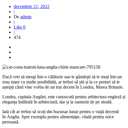
decembrie 21, 2022
|
De
admin
|
Like
0
|
474
Dacă vrei să mergi într-o călătorie sau te gândeşti să te muți într-un
oraș mare cu multe posibilități, ar trebui să știi și la ce prețuri să te
aștepți când vine vorba de un trai decent în Londra, Marea Britanie.
Londra, capitala Angliei, este cunoscută pentru arhitectura engleză și
eleganța întâlnită în arhitectură, dar și la oamenii de pe stradă.
Iată cât ar trebui să scoți din buzunar lunar pentru o viață decentă
în Anglia. Spre exemplu pentru alimentaţie, vitală pentru orice
persoană.