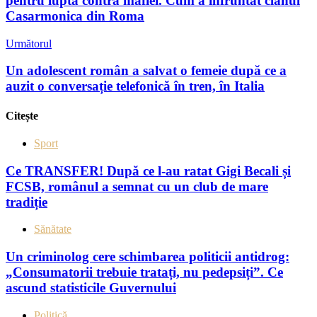
pentru lupta contra mafiei. Cum a înfruntat clanul
Casarmonica din Roma
Următorul
Un adolescent român a salvat o femeie după ce a
auzit o conversație telefonică în tren, în Italia
Citește
Sport
Ce TRANSFER! După ce l-au ratat Gigi Becali și
FCSB, românul a semnat cu un club de mare
tradiție
Sănătate
Un criminolog cere schimbarea politicii antidrog:
„Consumatorii trebuie tratați, nu pedepsiți”. Ce
ascund statisticile Guvernului
Politică