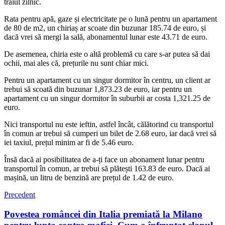
traiul zilnic.
Rata pentru apă, gaze și electricitate pe o lună pentru un apartament
de 80 de m2, un chiriaș ar scoate din buzunar 185.74 de euro, și
dacă vrei să mergi la sală, abonamentul lunar este 43.71 de euro.
De asemenea, chiria este o altă problemă cu care s-ar putea să dai
ochii, mai ales că, prețurile nu sunt chiar mici.
Pentru un apartament cu un singur dormitor în centru, un client ar
trebui să scoată din buzunar 1,873.23 de euro, iar pentru un
apartament cu un singur dormitor în suburbii ar costa 1,321.25 de
euro.
Nici transportul nu este ieftin, astfel încât, călătorind cu transportul
în comun ar trebui să cumperi un bilet de 2.68 euro, iar dacă vrei să
iei taxiul, prețul minim ar fi de 5.46 euro.
Însă dacă ai posibilitatea de a-ți face un abonament lunar pentru
transportul în comun, ar trebui să plătești 163.83 de euro. Dacă ai
mașină, un litru de benzină are prețul de 1.42 de euro.
Precedent
Povestea româncei din Italia premiată la Milano