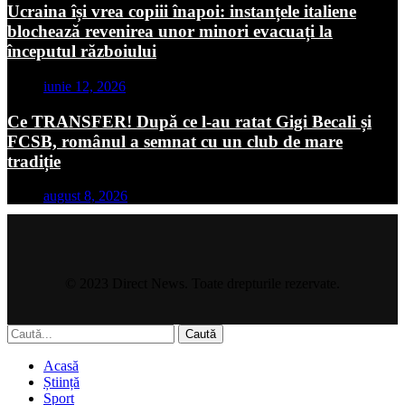
Ucraina își vrea copiii înapoi: instanțele italiene
blochează revenirea unor minori evacuați la
începutul războiului
iunie 12, 2026
Ce TRANSFER! După ce l-au ratat Gigi Becali și
FCSB, românul a semnat cu un club de mare
tradiție
august 8, 2026
© 2023 Direct News. Toate drepturile rezervate.
Caută
Acasă
Știință
Sport