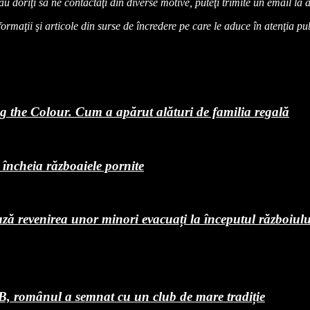
sau doriţi să ne contactaţi din diverse motive, puteţi trimite un email 
maţii şi articole din surse de încredere pe care le aduce în atenţia publi
ng the Colour. Cum a apărut alături de familia regală
 încheia războaiele pornite
ează revenirea unor minori evacuați la începutul războiulu
, românul a semnat cu un club de mare tradiție