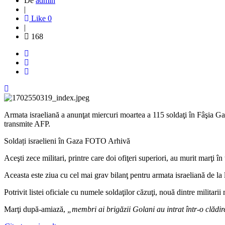
De
admin
|
Like
0
|
168
Armata israeliană a anunţat miercuri moartea a 115 soldaţi în Fâşia Gaza
transmite AFP.
Soldați israelieni în Gaza FOTO Arhivă
Aceşti zece militari, printre care doi ofiţeri superiori, au murit marţi în
Aceasta este ziua cu cel mai grav bilanţ pentru armata israeliană de la 
Potrivit listei oficiale cu numele soldaţilor căzuţi, nouă dintre militari
Marţi după-amiază,
„membri ai brigăzii Golani au intrat într-o clădir