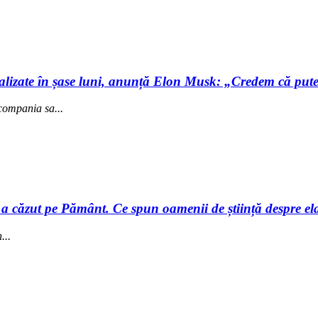
ealizate în șase luni, anunță Elon Musk: „Credem că pute
 compania sa...
a căzut pe Pământ. Ce spun oamenii de știință despre elai
...