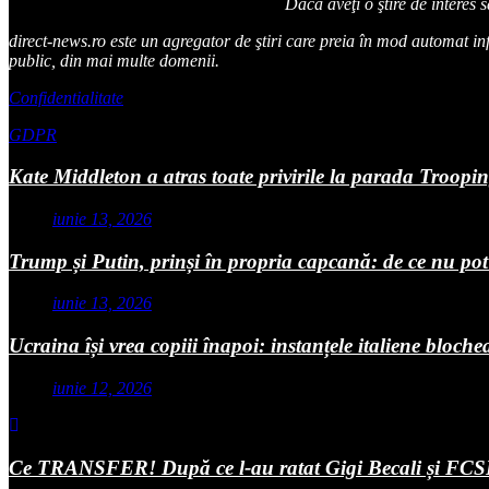
Dacă aveţi o ştire de interes 
direct-news.ro este un agregator de ştiri care preia în mod automat infor
public, din mai multe domenii.
Confidentialitate
GDPR
Kate Middleton a atras toate privirile la parada Troopi
iunie 13, 2026
Trump și Putin, prinși în propria capcană: de ce nu pot
iunie 13, 2026
Ucraina își vrea copiii înapoi: instanțele italiene bloch
iunie 12, 2026
Ce TRANSFER! După ce l-au ratat Gigi Becali și FCSB