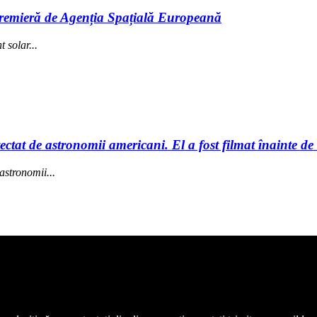
 premieră de Agenția Spațială Europeană
 solar...
ctat de astronomii americani. El a fost filmat înainte de
astronomii...