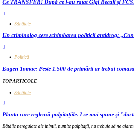
Ce TRANSFER! După ce l-au ratat Gigi Becali și FCSB
Sănătate
Un criminolog cere schimbarea politicii antidrog: „Consu
Politică
Eugen Tomac: Peste 1.500 de primării ar trebui comasat
TOP ARTICOLE
Sănătate
Planta care reglează palpitațiile. I se mai spune şi ”doc
Bătăile neregulate ale inimii, numite palpitaţii, nu trebuie să ne alarme