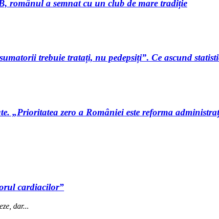
, românul a semnat cu un club de mare tradiție
matorii trebuie tratați, nu pedepsiți”. Ce ascund statist
e. „Prioritatea zero a României este reforma administraț
torul cardiacilor”
ze, dar...