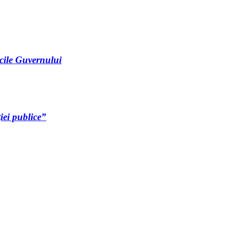
icile Guvernului
iei publice”