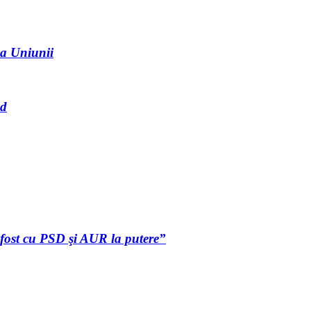
ea Uniunii
nd
 fost cu PSD şi AUR la putere”