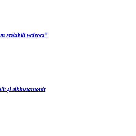
m restabili vederea”
it și elkinstantonit