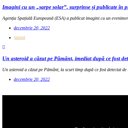
Imagini cu un „șarpe solar”, surprinse și publicate în
Agenția Spațială Europeană (ESA) a publicat imagini cu un eveniment
decembrie 20, 2022
Știință
Un asteroid a căzut pe Pământ, imediat după ce fost dete
Un asteroid a căzut pe Pământ, la scurt timp după ce fost detectat de 
decembrie 20, 2022