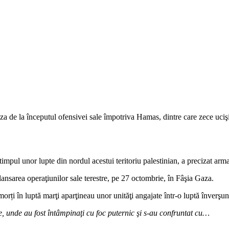
 de la începutul ofensivei sale împotriva Hamas, dintre care zece ucişi m
 timpul unor lupte din nordul acestui teritoriu palestinian, a precizat arma
lansarea operaţiunilor sale terestre, pe 27 octombrie, în Fâşia Gaza.
i morți în luptă marţi aparţineau unor unităţi angajate într-o luptă înverşu
e, unde au fost întâmpinaţi cu foc puternic şi s-au confruntat cu…