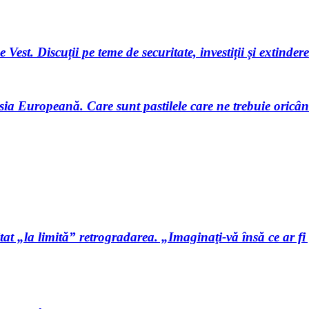
st. Discuții pe teme de securitate, investiții și extinder
sia Europeană. Care sunt pastilele care ne trebuie oricâ
t „la limită” retrogradarea. „Imaginaţi-vă însă ce ar fi