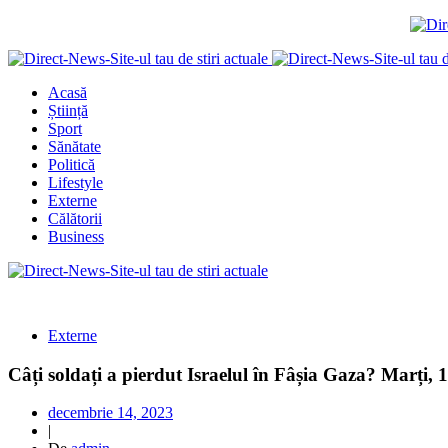
Acasă
Știință
Sport
Sănătate
Politică
Lifestyle
Externe
Călătorii
Business
Externe
Câți soldați a pierdut Israelul în Fâșia Gaza? Marți, 
decembrie 14, 2023
|