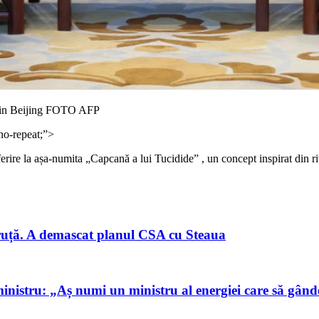
 din Beijing FOTO AFP
no-repeat;”>
eferire la așa-numita „Capcană a lui Tucidide” , un concept inspirat din r
iruță. A demascat planul CSA cu Steaua
inistru: „Aș numi un ministru al energiei care să gân