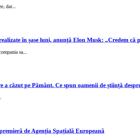
e, dar...
realizate în șase luni, anunță Elon Musk: „Credem că 
compania sa...
e a căzut pe Pământ. Ce spun oamenii de știință despre e
.
în premieră de Agenția Spațială Europeană