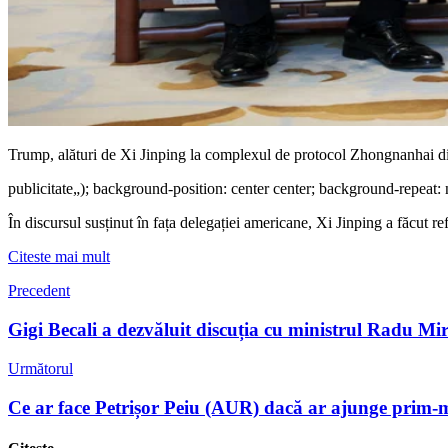
Trump, alături de Xi Jinping la complexul de protocol Zhongnanhai
publicitate
„); background-position: center center; background-repeat: 
În discursul susținut în fața delegației americane, Xi Jinping a făcut r
Citeste mai mult
Precedent
Gigi Becali a dezvăluit discuția cu ministrul Radu M
Următorul
Ce ar face Petrișor Peiu (AUR) dacă ar ajunge prim-m