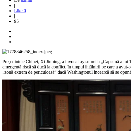
De
admin
|
Like
0
|
95
Președintele Chinei, Xi Jinping, a invocat așa-numita „Capcană a lui Tuc
emergentă riscă să ducă la conflict, în timpul întâlnirii pe care a avut
„zonă extrem de periculoasă” dacă Washingtonul încearcă să se opun