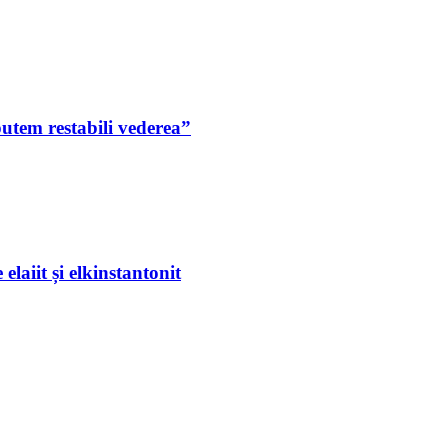
putem restabili vederea”
laiit și elkinstantonit