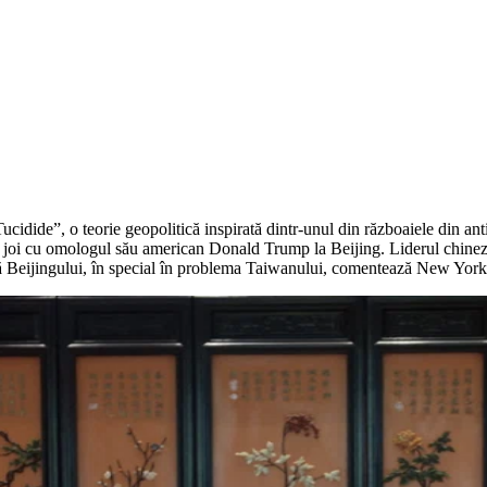
idide”, o teorie geopolitică inspirată dintr-unul din războaiele din antic
-o joi cu omologul său american Donald Trump la Beijing. Liderul chinez a 
ă Beijingului, în special în problema Taiwanului, comentează New York