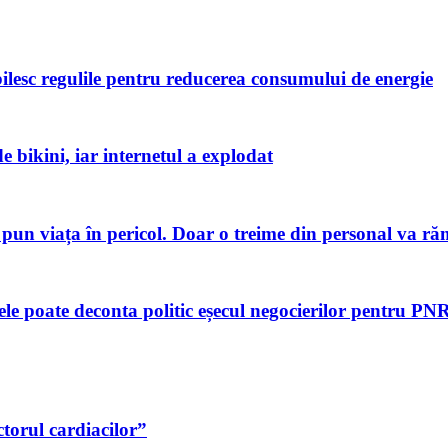
bilesc regulile pentru reducerea consumului de energie
de bikini, iar internetul a explodat
pun viața în pericol. Doar o treime din personal va ră
tele poate deconta politic eșecul negocierilor pentru P
ctorul cardiacilor”