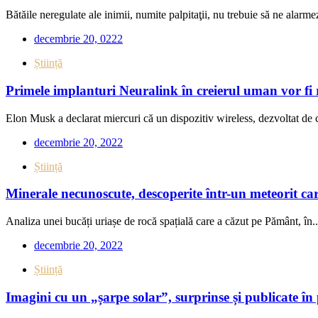
Bătăile neregulate ale inimii, numite palpitaţii, nu trebuie să ne alarmez
decembrie 20, 0222
Știință
Primele implanturi Neuralink în creierul uman vor fi 
Elon Musk a declarat miercuri că un dispozitiv wireless, dezvoltat de 
decembrie 20, 2022
Știință
Minerale necunoscute, descoperite într-un meteorit car
Analiza unei bucăți uriașe de rocă spațială care a căzut pe Pământ, în..
decembrie 20, 2022
Știință
Imagini cu un „șarpe solar”, surprinse și publicate 