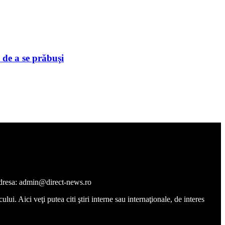
 de a se prăbuşi
a adresa: admin@direct-news.ro
ui. Aici veţi putea citi ştiri interne sau internaţionale, de interes