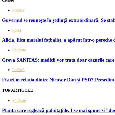
Citește
Politică
Guvernul se reunește în ședință extraordinară. Se sta
Sport
Alicia, fiica marelui fotbalist, a apărut într-o pereche 
Sănătate
Greva SANITAS: medicii vor trata doar cazurile care 
Politică
Fisuri în relația dintre Nicușor Dan și PSD? Președin
TOP ARTICOLE
Sănătate
Planta care reglează palpitațiile. I se mai spune şi ”do