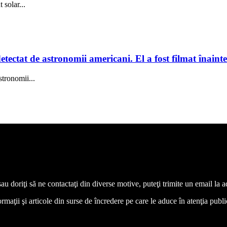
solar...
tectat de astronomii americani. El a fost filmat înainte
stronomii...
 sau doriţi să ne contactaţi din diverse motive, puteţi trimite un email l
aţii şi articole din surse de încredere pe care le aduce în atenţia publicul