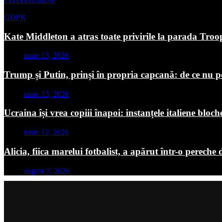
Confidentialitate
GDPR
Kate Middleton a atras toate privirile la parada Troo
iunie 13, 2026
Trump și Putin, prinși în propria capcană: de ce nu p
iunie 13, 2026
Ucraina își vrea copiii înapoi: instanțele italiene blo
iunie 12, 2026
Alicia, fiica marelui fotbalist, a apărut într-o pereche 
august 7, 2026