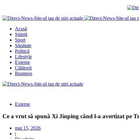
Acasă
Știință
Sport
Sănătate
Politică
Lifestyle
Externe
Călătorii
Business
Externe
Ce a vrut să spună Xi Jinping când l-a avertizat pe 
mai 15, 2026
|