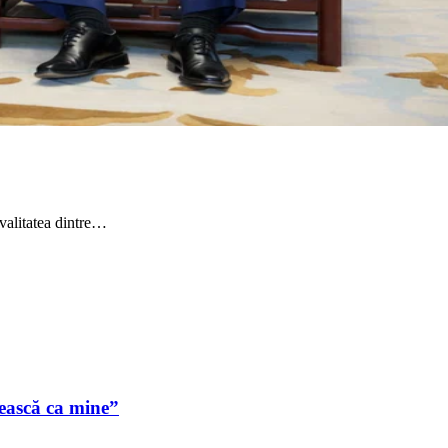
ivalitatea dintre…
dească ca mine”