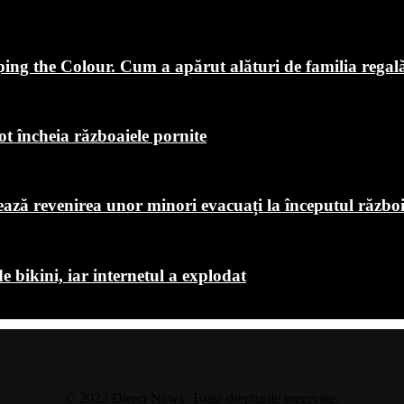
ping the Colour. Cum a apărut alături de familia regal
ot încheia războaiele pornite
chează revenirea unor minori evacuați la începutul războ
de bikini, iar internetul a explodat
© 2023 Direct News. Toate drepturile rezervate.