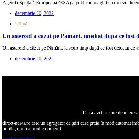
Agenția Spațială Europeană (ESA) a publicat imagini cu un eveniment 
decembrie 20, 2022
Știință
Un asteroid a căzut pe Pământ, imediat după ce fost de
Un asteroid a căzut pe Pământ, la scurt timp după ce fost detectat de a
decembrie 20, 2022
Dacă aveţi o ştire de interes
direct-news.ro este un agregator de ştiri care preia în mod automat inform
public, din mai multe domenii.