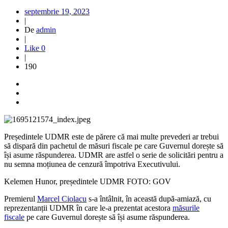
septembrie 19, 2023
|
De
admin
|
Like
0
|
190
Președintele UDMR este de părere că mai multe prevederi ar trebui
să dispară din pachetul de măsuri fiscale pe care Guvernul dorește să
își asume răspunderea. UDMR are astfel o serie de solicitări pentru a
nu semna moțiunea de cenzură împotriva Executivului.
Kelemen Hunor, președintele UDMR FOTO: GOV
Premierul
Marcel Ciolacu
s-a întâlnit, în această după-amiază, cu
reprezentanții UDMR în care le-a prezentat acestora
măsurile
fiscale
pe care Guvernul dorește să își asume răspunderea.