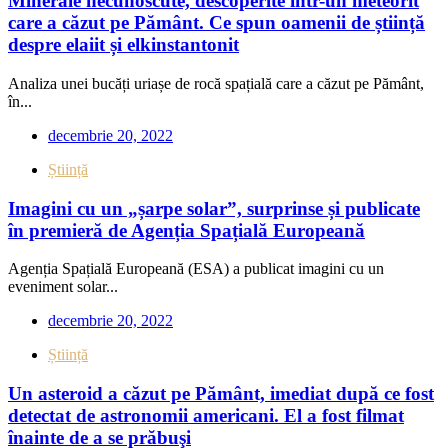
Minerale necunoscute, descoperite într-un meteorit
care a căzut pe Pământ. Ce spun oamenii de știință
despre elaiit și elkinstantonit
Analiza unei bucăți uriașe de rocă spațială care a căzut pe Pământ,
în...
decembrie 20, 2022
Știință
Imagini cu un „șarpe solar”, surprinse și publicate
în premieră de Agenția Spațială Europeană
Agenția Spațială Europeană (ESA) a publicat imagini cu un
eveniment solar...
decembrie 20, 2022
Știință
Un asteroid a căzut pe Pământ, imediat după ce fost
detectat de astronomii americani. El a fost filmat
înainte de a se prăbuşi