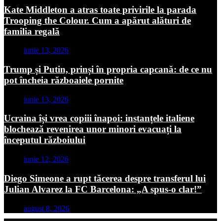
Kate Middleton a atras toate privirile la parada
Trooping the Colour. Cum a apărut alături de
familia regală
iunie 13, 2026
Trump și Putin, prinși în propria capcană: de ce nu
pot încheia războaiele pornite
iunie 13, 2026
Ucraina își vrea copiii înapoi: instanțele italiene
blochează revenirea unor minori evacuați la
începutul războiului
iunie 12, 2026
Diego Simeone a rupt tăcerea despre transferul lui
Julian Alvarez la FC Barcelona: „A spus-o clar!”
august 8, 2026