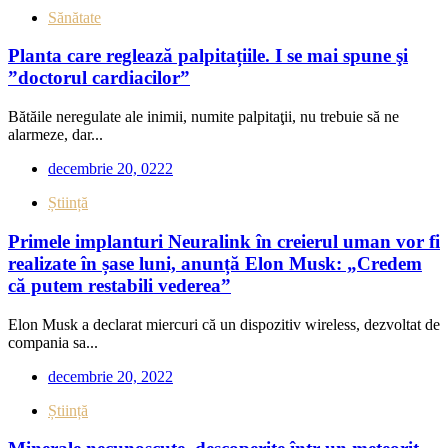
Sănătate
Planta care reglează palpitațiile. I se mai spune şi
”doctorul cardiacilor”
Bătăile neregulate ale inimii, numite palpitaţii, nu trebuie să ne
alarmeze, dar...
decembrie 20, 0222
Știință
Primele implanturi Neuralink în creierul uman vor fi
realizate în șase luni, anunță Elon Musk: „Credem
că putem restabili vederea”
Elon Musk a declarat miercuri că un dispozitiv wireless, dezvoltat de
compania sa...
decembrie 20, 2022
Știință