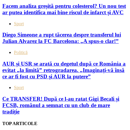
Facem analiza greșită pentru colesterol? Un nou test
ar putea identifica mai bine riscul de infarct și AVC
Sport
Diego Simeone a rupt tăcerea despre transferul lui
Julian Alvarez la FC Barcelona: „A spus-o clar!”
Politică
AUR și USR se arată cu degetul după ce România a
evitat „la limită” retrogradarea. „Imaginaţi-vă însă
ce ar fi fost cu PSD şi AUR la putere”
Sport
Ce TRANSFER! După ce l-au ratat Gigi Becali și
FCSB, românul a semnat cu un club de mare
tradiție
TOP ARTICOLE