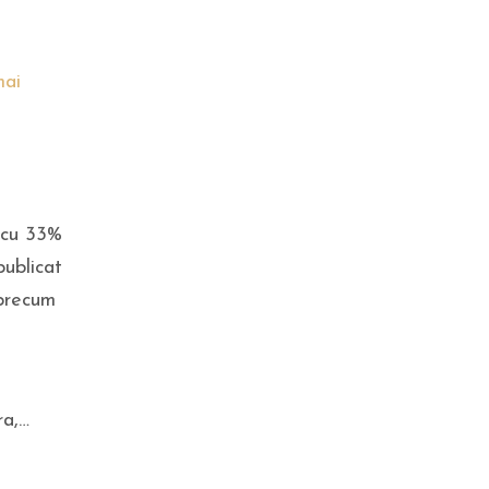
Facem analiza greșită pentru
colesterol? Un nou test ar
putea identifica mai bine riscul
mai
de infarct și AVC
 cu 33%
publicat
precum
SPORT
Diego Simeone a rupt tăcerea
despre transferul lui Julian
ra,…
Alvarez la FC Barcelona: „A
spus-o clar!”