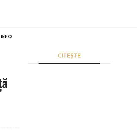
SINESS
CITEȘTE
ță
SĂNĂTATE