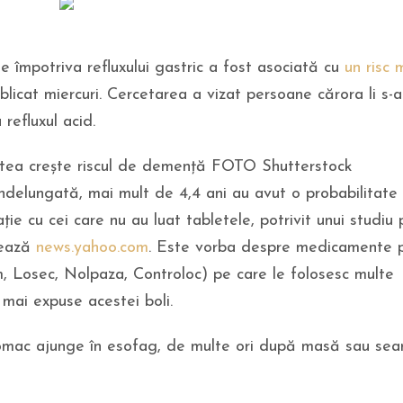
 împotriva refluxului gastric a fost asociată cu
un risc 
ublicat miercuri. Cercetarea a vizat persoane cărora li s-a
 refluxul acid.
utea crește riscul de demență FOTO Shutterstock
ndelungată, mai mult de 4,4 ani au avut o probabilitate
 cu cei care nu au luat tabletele, potrivit unui studiu 
atează
news.yahoo.com
. Este vorba despre medicamente 
 Losec, Nolpaza, Controloc) pe care le folosesc multe
 mai expuse acestei boli.
tomac ajunge în esofag, de multe ori după masă sau sea