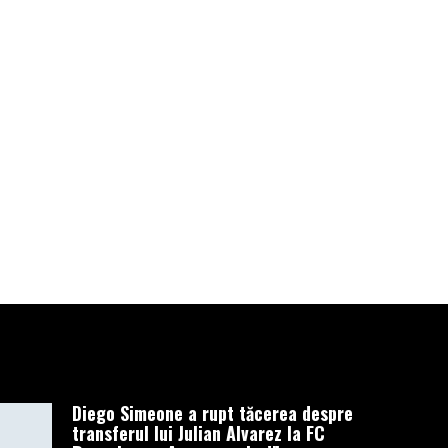
după ce fost
detectat de
astronomii
americani. El a
fost filmat
înainte de a se
prăbuşi
DECEMBRIE 20, 2022
Diego Simeone a rupt tăcerea despre
transferul lui Julian Alvarez la FC