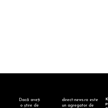
K
Dacă aveţi
direct-news.ro este
p
o ştire de
un agregator de