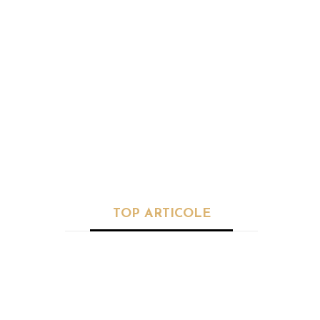
SPORT
Ce TRANSFER! După ce l-au
ratat Gigi Becali și FCSB,
românul a semnat cu un club de
mare tradiție
TOP ARTICOLE
SĂNĂTATE
Planta care
reglează
palpitațiile. I se