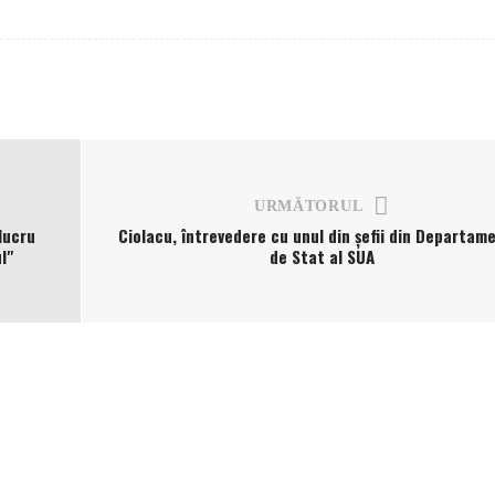
URMĂTORUL
lucru
Ciolacu, întrevedere cu unul din șefii din Departam
l"
de Stat al SUA