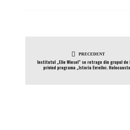
PRECEDENT
Institutul „Elie Wiesel” se retrage din grupul de 
privind programa „Istoria Evreilor. Holocaustu