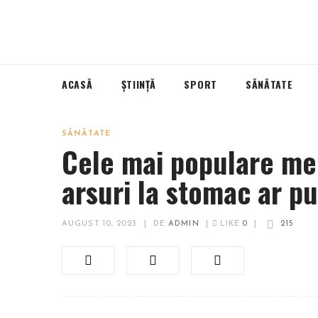
ACASĂ
ȘTIINȚĂ
SPORT
SĂNĂTATE
SĂNĂTATE
Cele mai populare me
arsuri la stomac ar p
AUGUST 10, 2023
|
DE
ADMIN
|
LIKE
0
|
215