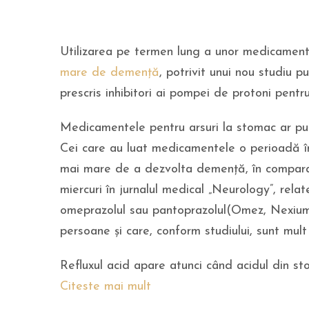
Utilizarea pe termen lung a unor medicamente
mare de demență
, potrivit unui nou studiu p
prescris inhibitori ai pompei de protoni pentru
Medicamentele pentru arsuri la stomac ar p
Cei care au luat medicamentele o perioadă î
mai mare de a dezvolta demență, în comparație
miercuri în jurnalul medical „Neurology”, rel
omeprazolul sau pantoprazolul(Omez, Nexium,
persoane și care, conform studiului, sunt mult
Refluxul acid apare atunci când acidul din s
Citeste mai mult