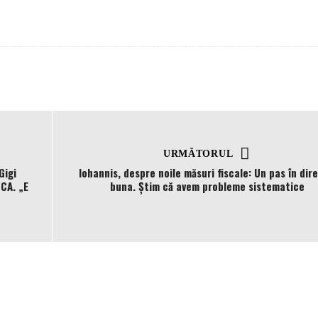
URMĂTORUL
Gigi
Iohannis, despre noile măsuri fiscale: Un pas în dire
CCA. „E
buna. Știm că avem probleme sistematice