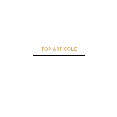
SPORT
„Gleznă, minte și exercițiu”.
EXCLUSIV
TOP ARTICOLE
SĂNĂTATE
Planta care
reglează
palpitațiile. I se
mai spune şi
”doctorul
cardiacilor”