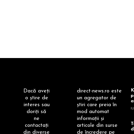
K
Dacă aveţi
direct-news.ro este
p
o ştire de
un agregator de
a
interes sau
ştiri care preia în
IU
doriţi să
mod automat
ne
informaţii şi
T
contactaţi
articole din surse
d
din diverse
de încredere pe