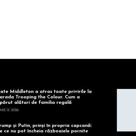
ate Middleton a atras toate privirile la
arada Trooping the Colour. Cum a
părut alături de familia regală
NIE 13, 2026
rump și Putin, prinși în propria capcană:
e ce nu pot încheia războaiele pornite