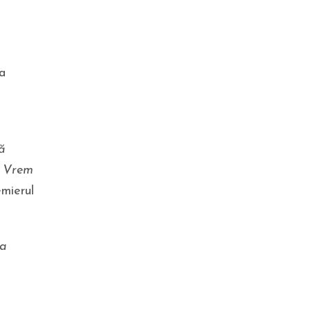
„A făcut o mare greșeală!”
 a
ă
. Vrem
POLITICĂ
emierul
Nicușor Dan retrimite
Parlamentului legea urșilor și
cere un sistem național de
monitorizare în timp real a
ea
recoltărilor