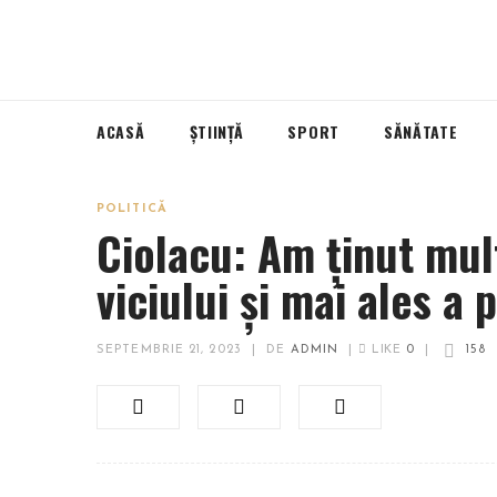
ACASĂ
ȘTIINȚĂ
SPORT
SĂNĂTATE
POLITICĂ
Ciolacu: Am ținut mult
viciului și mai ales a 
SEPTEMBRIE 21, 2023
|
DE
ADMIN
|
LIKE
0
|
158