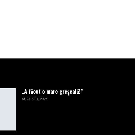
înainte de a se
prăbuşi
DECEMBRIE 20, 2022
„A făcut o mare greșeală!”
AUGUST 7, 2026