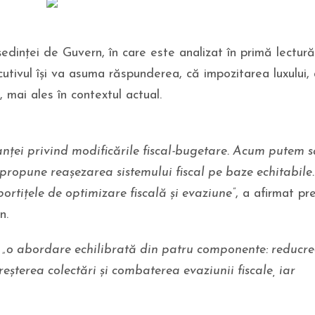
ședinței de Guvern, în care este analizat în primă lectură
cutivul își va asuma răspunderea, că impozitarea luxului,
e, mai ales în contextul actual.
nței privind modificările fiscal-bugetare. Acum putem s
 propune reașezarea sistemului fiscal pe baze echitabile
rtițele de optimizare fiscală și evaziune”
, a afirmat pr
n.
ă
„o abordare echilibrată din patru componente: reducr
reșterea colectări și combaterea evaziunii fiscale, iar