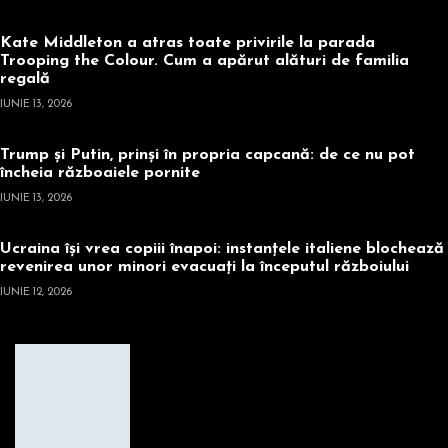
Kate Middleton a atras toate privirile la parada
Trooping the Colour. Cum a apărut alături de familia
regală
IUNIE 13, 2026
Trump și Putin, prinși în propria capcană: de ce nu pot
încheia războaiele pornite
IUNIE 13, 2026
Ucraina își vrea copiii înapoi: instanțele italiene blochează
revenirea unor minori evacuați la începutul războiului
IUNIE 12, 2026