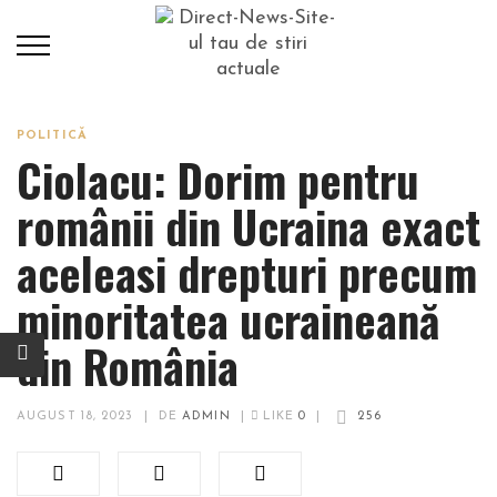
POLITICĂ
Ciolacu: Dorim pentru
românii din Ucraina exact
aceleasi drepturi precum
minoritatea ucraineană
din România
AUGUST 18, 2023
|
DE
ADMIN
|
LIKE
0
|
256