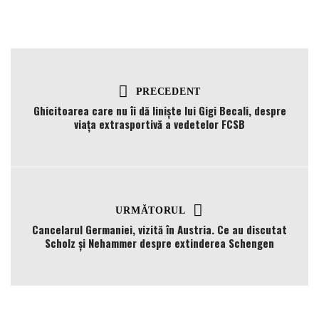
PRECEDENT
Ghicitoarea care nu îi dă liniște lui Gigi Becali, despre
viața extrasportivă a vedetelor FCSB
URMĂTORUL
Cancelarul Germaniei, vizită în Austria. Ce au discutat
Scholz și Nehammer despre extinderea Schengen