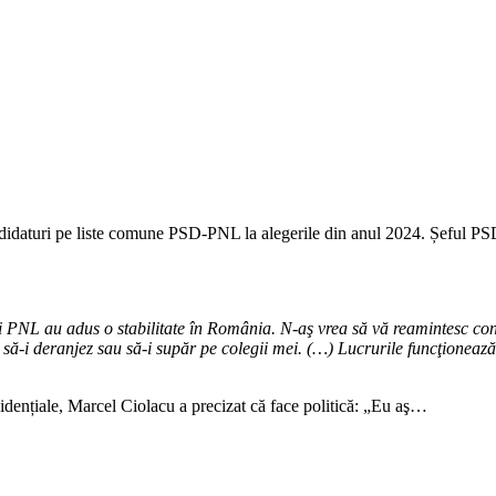
ndidaturi pe liste comune PSD-PNL la alegerile din anul 2024. Șeful PSD s
şi PNL au adus o stabilitate în România. N-aş vrea să vă reamintesc con
să-i deranjez sau să-i supăr pe colegii mei. (…) Lucrurile funcţioneaz
idențiale, Marcel Ciolacu a precizat că face politică: „Eu aş…