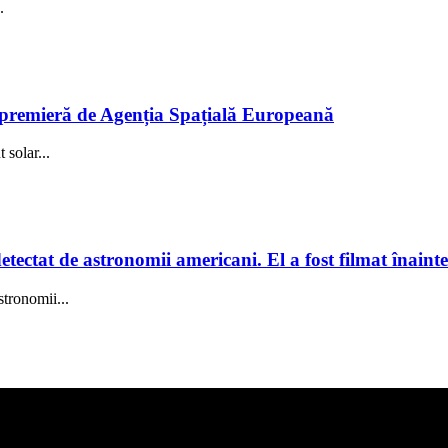
.
în premieră de Agenția Spațială Europeană
solar...
tectat de astronomii americani. El a fost filmat înainte
stronomii...