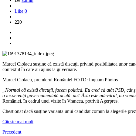
De
admin
|
Like
0
|
220
Marcel Ciolacu susține că există discuții privind posibilitatea unor ca
contextul în care au ajuns la guvernare.
Marcel Ciolacu, premierul României FOTO: Inquam Photos
„Normal că există discuţii, facem politică. Eu cred că atât PSD, cât 
o incoerenţă guvernamentală acută, da? Ăsta este adevărul, nu vreau 
României, în cadrul unei vizite în Vrancea, potrivit Agerpres.
Chestionat dacă susține varianta unui candidat comun la alegerile prez
Citeste mai mult
Precedent