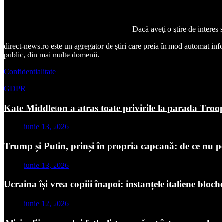
Dacă aveţi o ştire de interes
direct-news.ro este un agregator de ştiri care preia în mod automat inform
public, din mai multe domenii.
Confidentialitate
GDPR
Kate Middleton a atras toate privirile la parada Troo
iunie 13, 2026
Trump și Putin, prinși în propria capcană: de ce nu p
iunie 13, 2026
Ucraina își vrea copiii înapoi: instanțele italiene blo
iunie 12, 2026