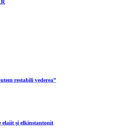
NRR
putem restabili vederea”
laiit și elkinstantonit