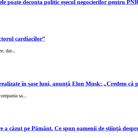
tele poate deconta politic eșecul negocierilor pentru P
ctorul cardiacilor”
e, dar...
realizate în șase luni, anunță Elon Musk: „Credem că 
compania sa...
e a căzut pe Pământ. Ce spun oamenii de știință despre e