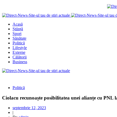
Acasă
Știință
Sport
Sănătate
Politică
Lifestyle
Externe
Călătorii
Business
Politică
Ciolacu recunoaște posibilitatea unei alianțe cu PNL la
septembrie 12, 2023
|