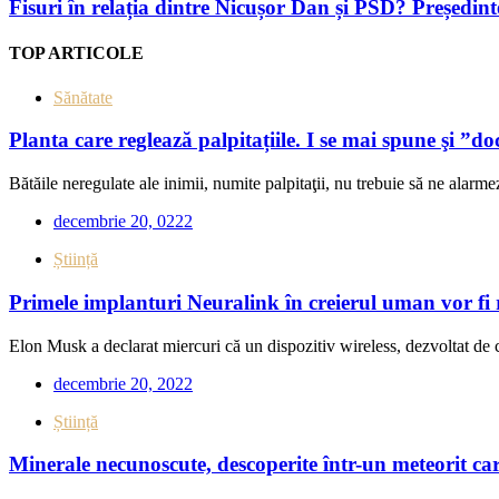
Fisuri în relația dintre Nicușor Dan și PSD? Președin
TOP ARTICOLE
Sănătate
Planta care reglează palpitațiile. I se mai spune şi ”do
Bătăile neregulate ale inimii, numite palpitaţii, nu trebuie să ne alarmez
decembrie 20, 0222
Știință
Primele implanturi Neuralink în creierul uman vor fi 
Elon Musk a declarat miercuri că un dispozitiv wireless, dezvoltat de 
decembrie 20, 2022
Știință
Minerale necunoscute, descoperite într-un meteorit car