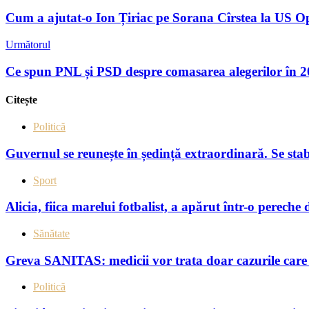
Cum a ajutat-o Ion Țiriac pe Sorana Cîrstea la US 
Următorul
Ce spun PNL și PSD despre comasarea alegerilor în 
Citește
Politică
Guvernul se reunește în ședință extraordinară. Se sta
Sport
Alicia, fiica marelui fotbalist, a apărut într-o pereche 
Sănătate
Greva SANITAS: medicii vor trata doar cazurile care 
Politică