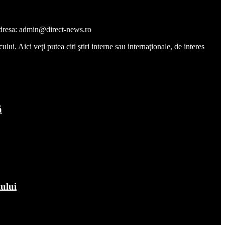
a adresa: admin@direct-news.ro
ui. Aici veţi putea citi ştiri interne sau internaţionale, de interes
ă
iului