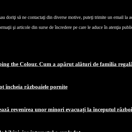
 sau doriţi să ne contactaţi din diverse motive, puteţi trimite un email l
aţii şi articole din surse de încredere pe care le aduce în atenţia publicul
ping the Colour. Cum a apărut alături de familia regal
ot încheia războaiele pornite
chează revenirea unor minori evacuați la începutul războ