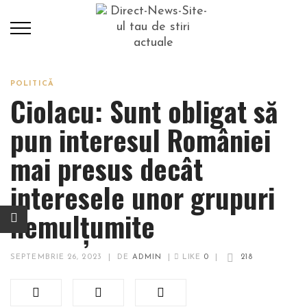
POLITICĂ
Ciolacu: Sunt obligat să
pun interesul României
mai presus decât
interesele unor grupuri
nemulțumite
SEPTEMBRIE 26, 2023
|
DE
ADMIN
|
LIKE
0
|
218