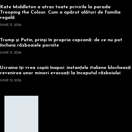
Kate Middleton a atras toate privirile la parada
Trooping the Colour. Cum a apărut alături de familia
regală
IUNIE 13, 2026
Trump și Putin, prinși în propria capcană: de ce nu pot
încheia războaiele pornite
IUNIE 13, 2026
Ucraina își vrea copiii înapoi: instanțele italiene blochează
revenirea unor minori evacuați la începutul războiului
IUNIE 12, 2026