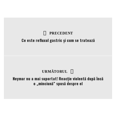
PRECEDENT
Ce este refluxul gastric și cum se tratează
URMĂTORUL
Neymar nu a mai suportat! Reacție violentă după încă
o „minciună” spusă despre el