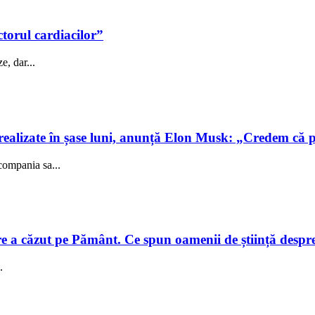
ctorul cardiacilor”
e, dar...
realizate în șase luni, anunță Elon Musk: „Credem că 
compania sa...
e a căzut pe Pământ. Ce spun oamenii de știință despre e
.