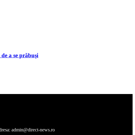
 de a se prăbuşi
a adresa: admin@direct-news.ro