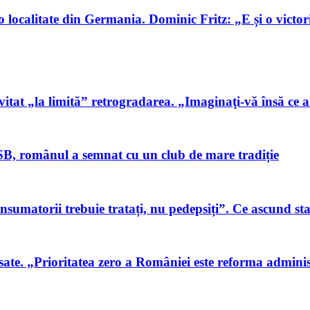
 localitate din Germania. Dominic Fritz: „E și o victor
at „la limită” retrogradarea. „Imaginaţi-vă însă ce ar
B, românul a semnat cu un club de mare tradiție
sumatorii trebuie tratați, nu pedepsiți”. Ce ascund sta
te. „Prioritatea zero a României este reforma administ