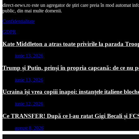
direct-news.ro este un agregator de ştiri care preia în mod automat inform
public, din mai multe domenii.
Confidentialitate
GDPR
Kate Middleton a atras toate privirile la parada Troo
iunie 13, 2026
Trump și Putin, prinși în propria capcană: de ce nu p
iunie 13, 2026
Ucraina își vrea copiii înapoi: instanțele italiene blo
iunie 12, 2026
Ce TRANSFER! După ce l-au ratat Gigi Becali și FCS
august 8, 2026