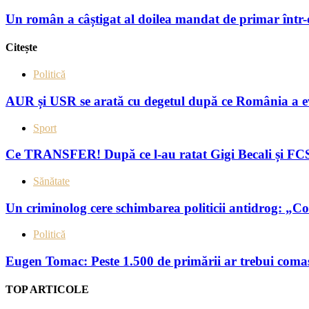
Un român a câștigat al doilea mandat de primar într-o
Citește
Politică
AUR și USR se arată cu degetul după ce România a evit
Sport
Ce TRANSFER! După ce l-au ratat Gigi Becali și FCS
Sănătate
Un criminolog cere schimbarea politicii antidrog: „Con
Politică
Eugen Tomac: Peste 1.500 de primării ar trebui comasa
TOP ARTICOLE