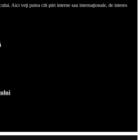
ui. Aici veţi putea citi ştiri interne sau internaţionale, de interes
ă
iului