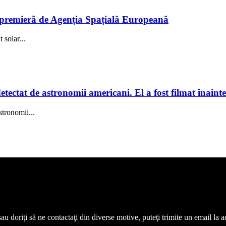
în premieră de Agenția Spațială Europeană
solar...
tectat de astronomii americani. El a fost filmat înainte
stronomii...
 sau doriţi să ne contactaţi din diverse motive, puteţi trimite un email l