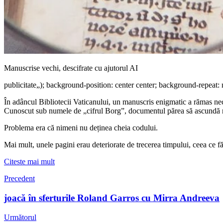
Manuscrise vechi, descifrate cu ajutorul AI
publicitate
„); background-position: center center; background-repeat: 
În adâncul Bibliotecii Vaticanului, un manuscris enigmatic a rămas neci
Cunoscut sub numele de „cifrul Borg”, documentul părea să ascundă reț
Problema era că nimeni nu deținea cheia codului.
Mai mult, unele pagini erau deteriorate de trecerea timpului, ceea ce 
Citeste mai mult
Precedent
joacă în sferturile Roland Garros cu Mirra Andreeva
Următorul