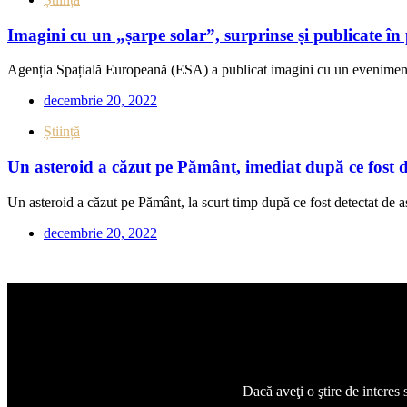
Imagini cu un „șarpe solar”, surprinse și publicate 
Agenția Spațială Europeană (ESA) a publicat imagini cu un eveniment 
decembrie 20, 2022
Știință
Un asteroid a căzut pe Pământ, imediat după ce fost de
Un asteroid a căzut pe Pământ, la scurt timp după ce fost detectat de a
decembrie 20, 2022
Dacă aveţi o ştire de interes