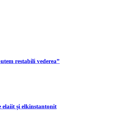
putem restabili vederea”
laiit și elkinstantonit