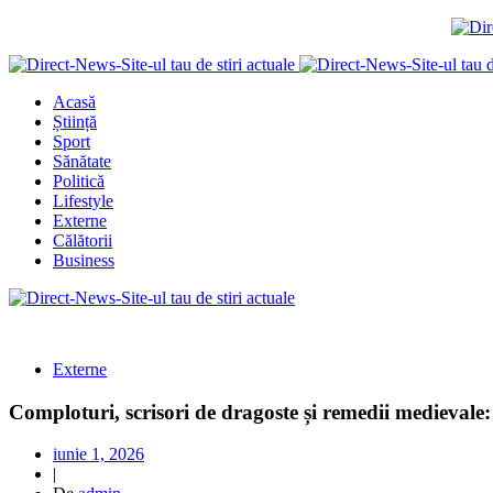
Acasă
Știință
Sport
Sănătate
Politică
Lifestyle
Externe
Călătorii
Business
Externe
Comploturi, scrisori de dragoste și remedii medievale: c
iunie 1, 2026
|