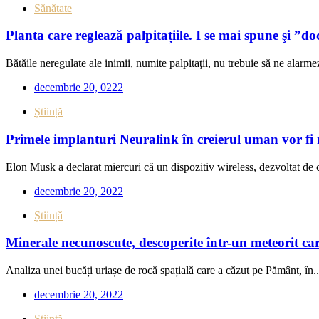
Sănătate
Planta care reglează palpitațiile. I se mai spune şi ”do
Bătăile neregulate ale inimii, numite palpitaţii, nu trebuie să ne alarmez
decembrie 20, 0222
Știință
Primele implanturi Neuralink în creierul uman vor fi 
Elon Musk a declarat miercuri că un dispozitiv wireless, dezvoltat de 
decembrie 20, 2022
Știință
Minerale necunoscute, descoperite într-un meteorit car
Analiza unei bucăți uriașe de rocă spațială care a căzut pe Pământ, în..
decembrie 20, 2022
Știință