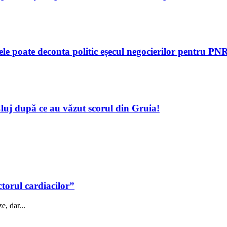
tele poate deconta politic eșecul negocierilor pentru P
luj după ce au văzut scorul din Gruia!
ctorul cardiacilor”
e, dar...