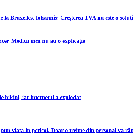
e la Bruxelles. Iohannis: Creșterea TVA nu este o soluți
cer. Medicii încă nu au o explicație
de bikini, iar internetul a explodat
pun viața în pericol. Doar o treime din personal va ră