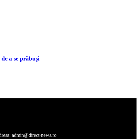
 de a se prăbuşi
a adresa: admin@direct-news.ro