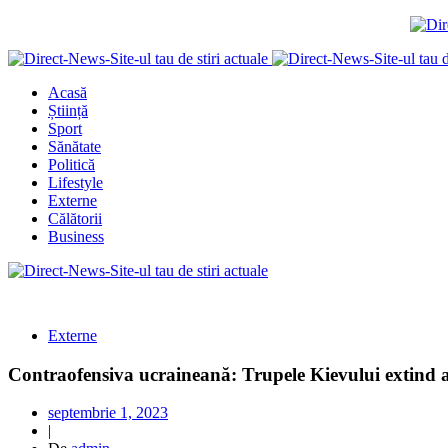
Acasă
Știință
Sport
Sănătate
Politică
Lifestyle
Externe
Călătorii
Business
Externe
Contraofensiva ucraineană: Trupele Kievului extind arc
septembrie 1, 2023
|