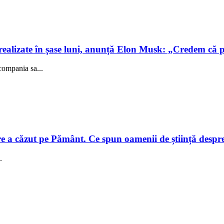
realizate în șase luni, anunță Elon Musk: „Credem că 
compania sa...
e a căzut pe Pământ. Ce spun oamenii de știință despre e
.