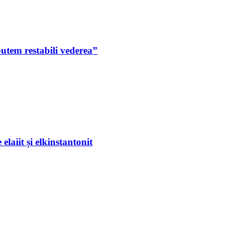
putem restabili vederea”
laiit și elkinstantonit