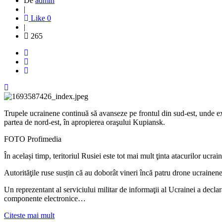
De
admin
|
Like
0
|
265
Trupele ucrainene continuă să avanseze pe frontul din sud-est, unde ext
partea de nord-est, în apropierea oraşului Kupiansk.
FOTO Profimedia
În același timp, teritoriul Rusiei este tot mai mult ţinta atacurilor u
Autorităţile ruse susțin că au doborât vineri încă patru drone ucrainen
Un reprezentant al serviciului militar de informaţii al Ucrainei a decl
componente electronice…
Citeste mai mult