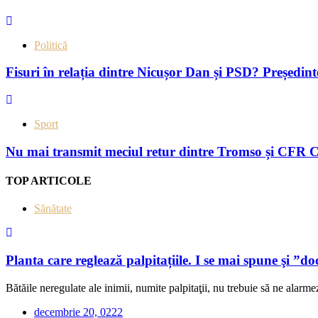
Politică
Fisuri în relația dintre Nicușor Dan și PSD? Președin
Sport
Nu mai transmit meciul retur dintre Tromso și CFR C
TOP ARTICOLE
Sănătate
Planta care reglează palpitațiile. I se mai spune şi ”do
Bătăile neregulate ale inimii, numite palpitaţii, nu trebuie să ne alarmez
decembrie 20, 0222