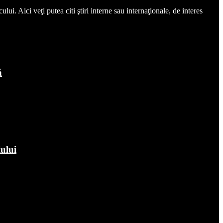
ui. Aici veţi putea citi ştiri interne sau internaţionale, de interes
ă
iului