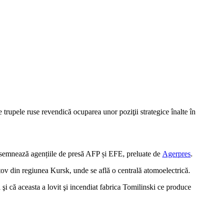
trupele ruse revendică ocuparea unor poziţii strategice înalte în
 consemnează agențiile de presă AFP și EFE, preluate de
Agerpres
.
atov din regiunea Kursk, unde se află o centrală atomoelectrică.
şi că aceasta a lovit şi incendiat fabrica Tomilinski ce produce