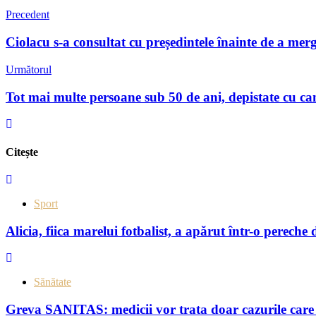
Precedent
Ciolacu s-a consultat cu președintele înainte de a merg
Următorul
Tot mai multe persoane sub 50 de ani, depistate cu can
Citește
Sport
Alicia, fiica marelui fotbalist, a apărut într-o pereche 
Sănătate
Greva SANITAS: medicii vor trata doar cazurile care 