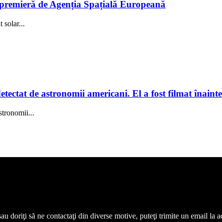
în premieră de Agenția Spațială Europeană
solar...
tectat de astronomii americani. El a fost filmat înainte
stronomii...
 sau doriţi să ne contactaţi din diverse motive, puteţi trimite un email l