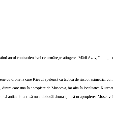
ind arcul contraofensivei ce urmăreşte atingerea Mării Azov, în timp ce 
crainene cu drone la care Kievul apelează ca tactică de război asimetric,
e, dintre care una în apropiere de Moscova, iar alta în localitatea Kurce
arat că antiaeriana rusă nu a doborât drona ajunsă în apropierea Moscovei 