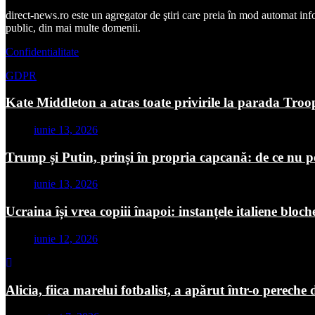
direct-news.ro este un agregator de ştiri care preia în mod automat inform
public, din mai multe domenii.
Confidentialitate
GDPR
Kate Middleton a atras toate privirile la parada Troo
iunie 13, 2026
Trump și Putin, prinși în propria capcană: de ce nu p
iunie 13, 2026
Ucraina își vrea copiii înapoi: instanțele italiene blo
iunie 12, 2026
Alicia, fiica marelui fotbalist, a apărut într-o pereche 