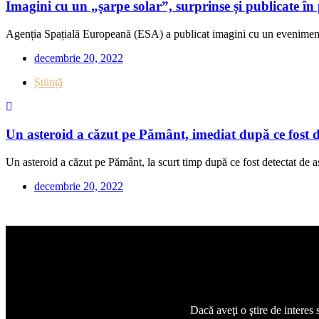
Imagini cu un „șarpe solar”, surprinse și publicate 
Agenția Spațială Europeană (ESA) a publicat imagini cu un eveniment 
decembrie 20, 2022
Știință
Un asteroid a căzut pe Pământ, imediat după ce fost de
Un asteroid a căzut pe Pământ, la scurt timp după ce fost detectat de a
decembrie 20, 2022
Dacă aveţi o ştire de interes