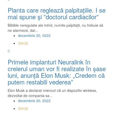
Planta care reglează palpitațiile. I se
mai spune şi ”doctorul cardiacilor”
Bătăile neregulate ale inimii, numite palpitaţii, nu trebuie să
ne alarmeze, dar...
decembrie 20, 0222
Știință
Primele implanturi Neuralink în
creierul uman vor fi realizate în șase
luni, anunță Elon Musk: „Credem că
putem restabili vederea”
Elon Musk a declarat miercuri că un dispozitiv wireless,
dezvoltat de compania sa...
decembrie 20, 2022
Știință