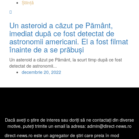
Știință
Un asteroid a căzut pe Pământ,
imediat după ce fost detectat de
astronomii americani. El a fost filmat
înainte de a se prăbuşi
Un asteroid a căzut pe Pământ, la scurt timp după ce fost
detectat de astronomii...
decembrie 20, 2022
Dacă aveţi o ştire de interes sau doriţi să ne contactaţi din diverse
motive, puteţi trimite un email la adresa: admin@direct-news.ro
direct-news.ro este un agregator de ştiri care preia în mod