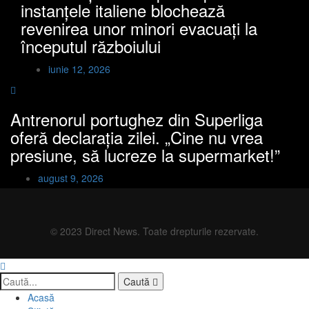
instanțele italiene blochează
revenirea unor minori evacuați la
începutul războiului
iunie 12, 2026
Antrenorul portughez din Superliga
oferă declarația zilei. „Cine nu vrea
presiune, să lucreze la supermarket!”
august 9, 2026
© 2023 Direct News. Toate drepturile rezervate.
Caută
Acasă