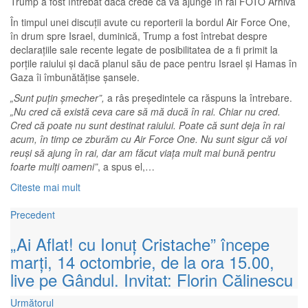
Trump a fost întrebat dacă crede că va ajunge în rai FOTO Arhivă
În timpul unei discuții avute cu reporterii la bordul Air Force One,
în drum spre Israel, duminică, Trump a fost întrebat despre
declarațiile sale recente legate de posibilitatea de a fi primit la
porțile raiului și dacă planul său de pace pentru Israel și Hamas în
Gaza îi îmbunătățise șansele.
„Sunt puțin șmecher”,
a râs președintele ca răspuns la întrebare.
„Nu cred că există ceva care să mă ducă în rai. Chiar nu cred.
Cred că poate nu sunt destinat raiului. Poate că sunt deja în rai
acum, în timp ce zburăm cu Air Force One. Nu sunt sigur că voi
reuși să ajung în rai, dar am făcut viața mult mai bună pentru
foarte mulți oameni”
, a spus el,…
Citeste mai mult
Precedent
„Ai Aflat! cu Ionuț Cristache” începe
marți, 14 octombrie, de la ora 15.00,
live pe Gândul. Invitat: Florin Călinescu
Următorul