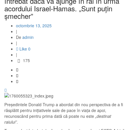
întrebat dacă va ajunge în rai în urma
acordului Israel-Hamas. „Sunt puțin
șmecher”
octombrie 13, 2025
|
De
admin
|
Like
0
|
175
Președintele Donald Trump a abordat din nou perspectiva de a fi
răsplătit pentru inițiativele sale de pace în viața de apoi,
recunoscând pentru prima dată că poate nu este
„destinat
raiului”.