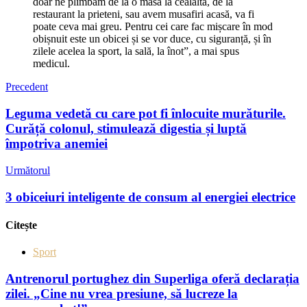
doar ne plimbăm de la o masă la cealaltă, de la
restaurant la prieteni, sau avem musafiri acasă, va fi
poate ceva mai greu. Pentru cei care fac mișcare în mod
obișnuit este un obicei și se vor duce, cu siguranță, și în
zilele acelea la sport, la sală, la înot”, a mai spus
medicul.
Precedent
Leguma vedetă cu care pot fi înlocuite murăturile.
Curăță colonul, stimulează digestia și luptă
împotriva anemiei
Următorul
3 obiceiuri inteligente de consum al energiei electrice
Citește
Sport
Antrenorul portughez din Superliga oferă declarația
zilei. „Cine nu vrea presiune, să lucreze la