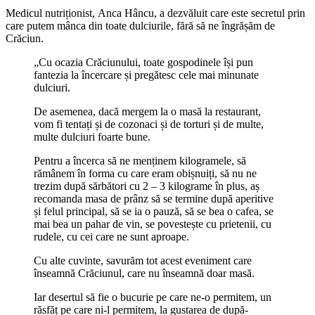
Medicul nutriționist, Anca Hâncu, a dezvăluit care este secretul prin
care putem mânca din toate dulciurile, fără să ne îngrășăm de
Crăciun.
„Cu ocazia Crăciunului, toate gospodinele își pun
fantezia la încercare și pregătesc cele mai minunate
dulciuri.
De asemenea, dacă mergem la o masă la restaurant,
vom fi tentați și de cozonaci și de torturi și de multe,
multe dulciuri foarte bune.
Pentru a încerca să ne menținem kilogramele, să
rămânem în forma cu care eram obișnuiți, să nu ne
trezim după sărbători cu 2 – 3 kilograme în plus, aș
recomanda masa de prânz să se termine după aperitive
și felul principal, să se ia o pauză, să se bea o cafea, se
mai bea un pahar de vin, se povestește cu prietenii, cu
rudele, cu cei care ne sunt aproape.
Cu alte cuvinte, savurăm tot acest eveniment care
înseamnă Crăciunul, care nu înseamnă doar masă.
Iar desertul să fie o bucurie pe care ne-o permitem, un
răsfăț pe care ni-l permitem, la gustarea de după-