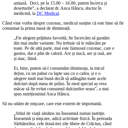
amiază. Deci, pe la 15.00 – 16.00, putem încerca și
deserturile”, a declarat dr. Anca Hâncu, doctor în
medicină, la
DC Medical
.
Când vine vorba despre cozonac, medicul susține că este bine să fie
consumat la prima masă de dimineață.
„Fie alegem prăjitura favorită, fie încercăm să gustăm
din mai multe variante. Nu trebuie să le mâncăm pe
toate. Pe de altă parte, mai este faimosul cozonac, care e
gustos, dar e plin de calorii. Are și nucă, are și ouă, are
și mac, făină.
Ei, bine, putem să-l consumăm dimineața, la micul
dejun, cu un pahar cu lapte sau cu o cafea, și e o
alegere mult mai bună decât să adăugăm toate acele
dulciuri după masa de prânz. În mod special aș vrea
măcar să fie evitat consumul dulciurilor seara”, a mai
spus nutriționistul Anca Hâncu.
Să nu uităm de mișcare, care este extrem de importantă.
„Stilul de viață sănătos nu înseamnă numai nutriție.
Înseamnă și mișcare, adică activitate fizică. În perioada
Sărbătorilor, cele două-trei zile libere de Crăciun, când