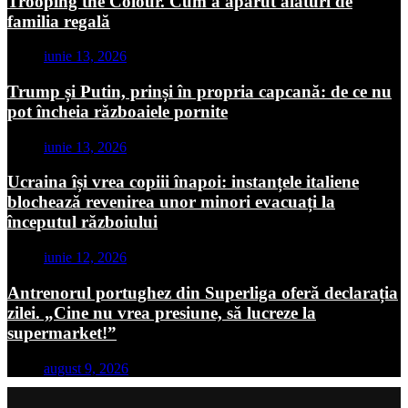
Trooping the Colour. Cum a apărut alături de
familia regală
iunie 13, 2026
Trump și Putin, prinși în propria capcană: de ce nu
pot încheia războaiele pornite
iunie 13, 2026
Ucraina își vrea copiii înapoi: instanțele italiene
blochează revenirea unor minori evacuați la
începutul războiului
iunie 12, 2026
Antrenorul portughez din Superliga oferă declarația
zilei. „Cine nu vrea presiune, să lucreze la
supermarket!”
august 9, 2026