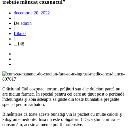
trebuie mâncat cozonacul”
decembrie 20, 2022
|
De
admin
|
Like
0
|
1.148
Crăciunul fără cozonac, torturi, prăjituri sau alte dulciuri parcă nu
are niciun farmec. În special pentru cei care au ținut post o perioadă
îndelungată și abia așteaptă să guste din toate bunătățile pregătite
special pentru sărbători.
Bineînțeles că toate aceste bunătăți vin la pachet cu multe calorii și
kilograme nedorite. Însă nu este obligatoriu! Dacă știm cum să le
consumăm, aceste alimente pot fi inofensive.