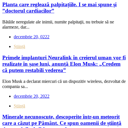
Planta care reglează palpitațiile. I se mai spune şi
”doctorul cardiacilor”
Bătăile neregulate ale inimii, numite palpitaţii, nu trebuie să ne
alarmeze, dar...
decembrie 20, 0222
Știință
Primele implanturi Neuralink în creierul uman vor fi
realizate în șase luni, anunță Elon Musk: „Credem
că putem restabili vederea”
Elon Musk a declarat miercuri că un dispozitiv wireless, dezvoltat de
compania sa...
decembrie 20, 2022
Știință
Minerale necunoscute, descoperite într-un meteorit
care a căzut pe Pământ. Ce spun oamenii de știință