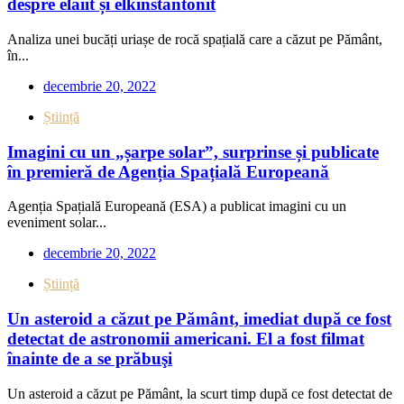
despre elaiit și elkinstantonit
Analiza unei bucăți uriașe de rocă spațială care a căzut pe Pământ,
în...
decembrie 20, 2022
Știință
Imagini cu un „șarpe solar”, surprinse și publicate
în premieră de Agenția Spațială Europeană
Agenția Spațială Europeană (ESA) a publicat imagini cu un
eveniment solar...
decembrie 20, 2022
Știință
Un asteroid a căzut pe Pământ, imediat după ce fost
detectat de astronomii americani. El a fost filmat
înainte de a se prăbuşi
Un asteroid a căzut pe Pământ, la scurt timp după ce fost detectat de