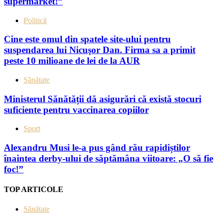
supermarket!”
Politică
Cine este omul din spatele site-ului pentru
suspendarea lui Nicuşor Dan. Firma sa a primit
peste 10 milioane de lei de la AUR
Sănătate
Ministerul Sănătății dă asigurări că există stocuri
suficiente pentru vaccinarea copiilor
Sport
Alexandru Musi le-a pus gând rău rapidiștilor
înaintea derby-ului de săptămâna viitoare: „O să fie
foc!”
TOP ARTICOLE
Sănătate