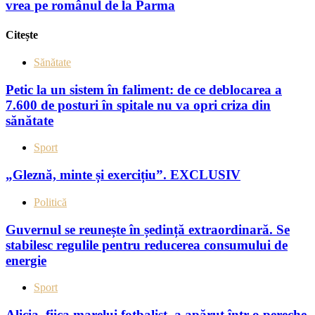
vrea pe românul de la Parma
Citește
Sănătate
Petic la un sistem în faliment: de ce deblocarea a
7.600 de posturi în spitale nu va opri criza din
sănătate
Sport
„Gleznă, minte și exercițiu”. EXCLUSIV
Politică
Guvernul se reunește în ședință extraordinară. Se
stabilesc regulile pentru reducerea consumului de
energie
Sport
Alicia, fiica marelui fotbalist, a apărut într-o pereche