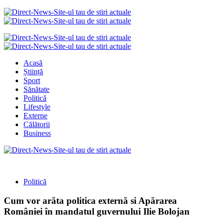
Acasă
Știință
Sport
Sănătate
Politică
Lifestyle
Externe
Călătorii
Business
Politică
Cum vor arăta politica externă si Apărarea
României în mandatul guvernului Ilie Bolojan