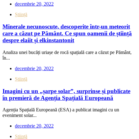
decembrie 20, 2022
Știință
Minerale necunoscute, descoperite într-un meteorit
care a căzut pe Pământ. Ce spun oamenii de știință
despre elaiit și elkinstantonit
Analiza unei bucăți uriașe de rocă spațială care a căzut pe Pământ,
în...
decembrie 20, 2022
Știință
Imagini cu un „șarpe solar”, surprinse și publicate
în premieră de Agenția Spațială Europeană
Agenția Spațială Europeană (ESA) a publicat imagini cu un
eveniment solar...
decembrie 20, 2022
Știință