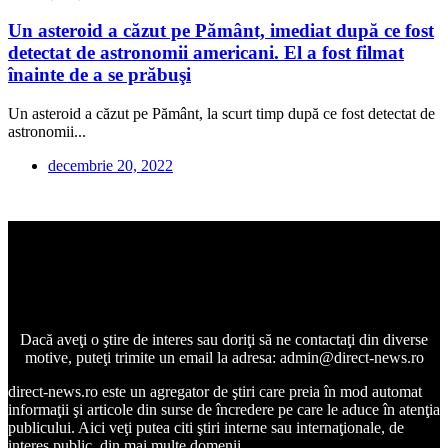
Un asteroid a căzut pe Pământ, imediat după ce fost
detectat de astronomii americani. El a fost filmat
înainte de a se prăbuşi
Un asteroid a căzut pe Pământ, la scurt timp după ce fost detectat de
astronomii...
decembrie 20, 2022
Dacă aveţi o ştire de interes sau doriţi să ne contactaţi din diverse
motive, puteţi trimite un email la adresa: admin@direct-news.ro
direct-news.ro este un agregator de ştiri care preia în mod automat
informaţii şi articole din surse de încredere pe care le aduce în atenţia
publicului. Aici veţi putea citi ştiri interne sau internaţionale, de
interes public, din mai multe domenii.