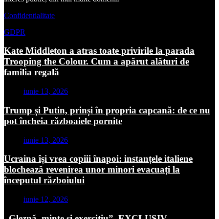
Confidentialitate
GDPR
Kate Middleton a atras toate privirile la parada
Trooping the Colour. Cum a apărut alături de
familia regală
iunie 13, 2026
Trump și Putin, prinși în propria capcană: de ce nu
pot încheia războaiele pornite
iunie 13, 2026
Ucraina își vrea copiii înapoi: instanțele italiene
blochează revenirea unor minori evacuați la
începutul războiului
iunie 12, 2026
„Gleznă, minte și exercițiu”. EXCLUSIV