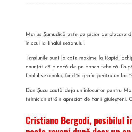
Marius Șumudică este pe picior de plecare de
înlocui la finalul sezonului.
Tensiunile sunt la cote maxime la Rapid. Ech
anunțat că pleacă de pe banca tehnică. După 
finalul sezonului, fiind în grafic pentru un loc
Dan Șucu caută deja un înlocuitor pentru Mar
tehnician străin apreciat de fanii giuleșteni, 
Cristiano Bergodi, posibilul î
poate reveni după doar un an