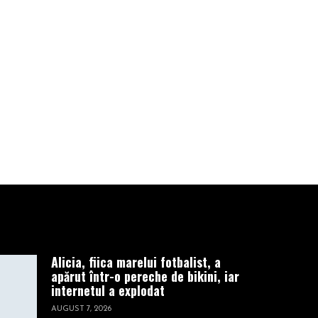
astronomii
americani. El a
fost filmat
înainte de a se
prăbuşi
DECEMBRIE 20, 2022
Alicia, fiica marelui fotbalist, a
apărut într-o pereche de bikini, iar
internetul a explodat
AUGUST 7, 2026