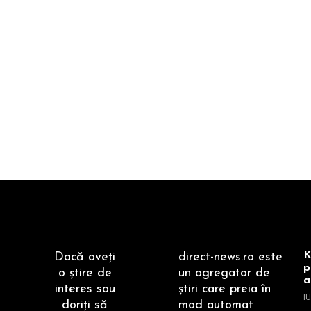
K
Dacă aveţi
direct-news.ro este
p
o ştire de
un agregator de
a
interes sau
ştiri care preia în
IU
doriţi să
mod automat