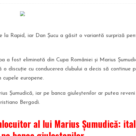
 la Rapid, iar Dan Șucu a găsit o variantă surpriză pent
ipa a fost eliminată din Cupa României și Marius Șumudi
o discuție cu conducerea clubului a decis să continue p
 în cupele europene.
ius Șumudică, iar pe banca giuleștenilor ar putea reveni
Cristiano Bergodi.
nlocuitor al lui Marius Șumudică: ital
 pe banca giuleștenilor