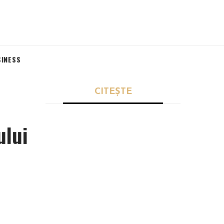
SINESS
CITEȘTE
ului
POLITICĂ