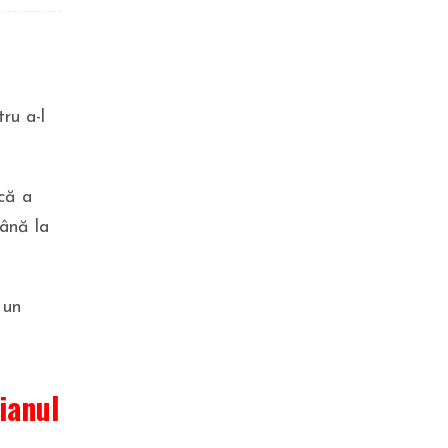
Guvernul se reunește în ședință
extraordinară. Se stabilesc
regulile pentru reducerea
consumului de energie
ru a-l
că a
ână la
 un
SPORT
Alicia, fiica marelui fotbalist, a
apărut într-o pereche de bikini,
iar internetul a explodat
ianul