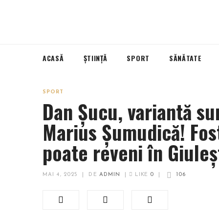
ACASĂ
ȘTIINȚĂ
SPORT
SĂNĂTATE
SPORT
Dan Șucu, variantă sur
Marius Șumudică! Fost
poate reveni în Giuleș
MAI 4, 2025
|
DE
ADMIN
|
LIKE
0
|
106