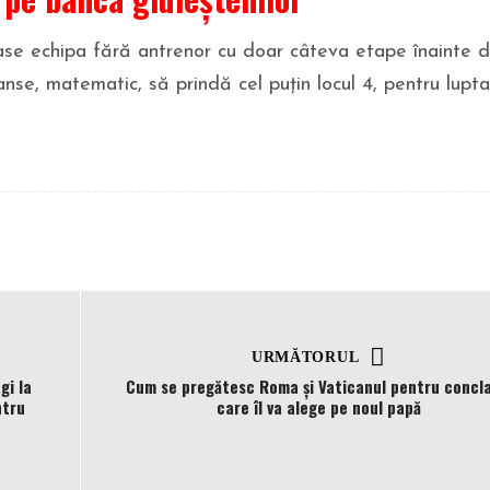
ase echipa fără antrenor cu doar câteva etape înainte 
anse, matematic, să prindă cel puțin locul 4, pentru lupta
URMĂTORUL
gi la
Cum se pregătesc Roma și Vaticanul pentru concla
ntru
care îl va alege pe noul papă