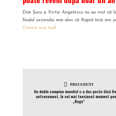
Dan Șucu și Victor Angelescu nu au vrut să l
finalul sezonului mai ales că Rapid încă are ș
Citeste mai mult
PRECEDENT
Un dublu campion mondial s-a dus peste Gică Ha
antrenament, în cel mai tensionat moment pe
„Rege”