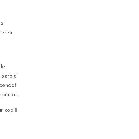
„Gleznă, minte și exercițiu”.
EXCLUSIV
vo
cerea
 de
 Serbia”
spendat
POLITICĂ
Guvernul se reunește în ședință
epărtat.
extraordinară. Se stabilesc
regulile pentru reducerea
 copiii
consumului de energie