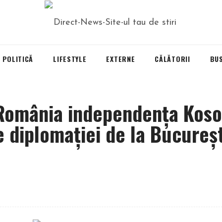
POLITICĂ
LIFESTYLE
EXTERNE
CĂLĂTORII
BU
România independența Koso
le diplomației de la Bucureșt