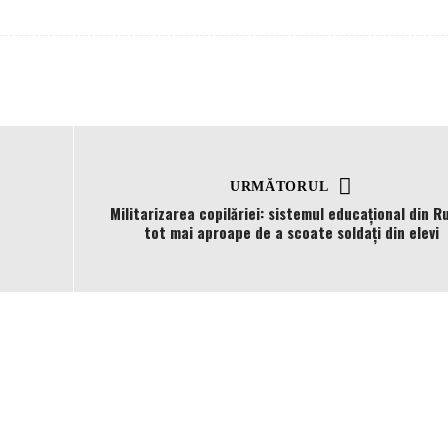
URMĂTORUL
Militarizarea copilăriei: sistemul educațional din Ru
tot mai aproape de a scoate soldați din elevi