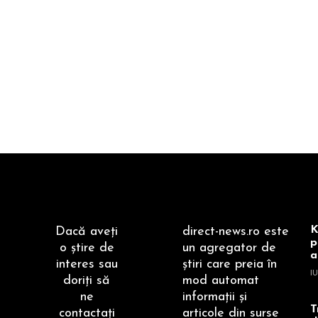
K
Dacă aveţi
direct-news.ro este
p
o ştire de
un agregator de
a
interes sau
ştiri care preia în
IU
doriţi să
mod automat
ne
informaţii şi
T
contactaţi
articole din surse