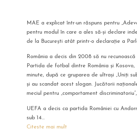
MAE a explicat într-un răspuns pentru „Adev
pentru modul în care a ales să-și declare in
de la București atât printr-o declarație a Par
România a decis din 2008 să nu recunoasc
Partida de fotbal dintre România și Kosovo, 
minute, după ce gruparea de ultrași „Uniți sub
şi au scandat acest slogan. Jucătorii național
meciul pentru „comportament discriminatoriu”,
UEFA a decis ca partida României cu Andorra, 
sub 14…
Citeste mai mult