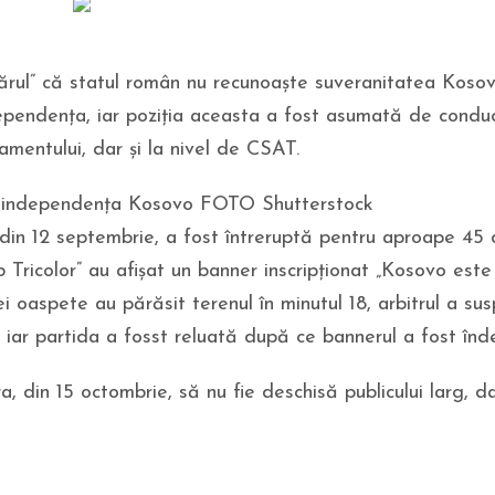
ărul” că statul român nu recunoaște suveranitatea Koso
dependența, iar poziția aceasta a fost asumată de condu
lamentului, dar și la nivel de CSAT.
ă independența Kosovo FOTO Shutterstock
din 12 septembrie, a fost întreruptă pentru aproape 45
 Tricolor” au afișat un banner inscripţionat „Kosovo este
ei oaspete au părăsit terenul în minutul 18, arbitrul a su
 iar partida a fosst reluată după ce bannerul a fost înd
din 15 octombrie, să nu fie deschisă publicului larg, dar