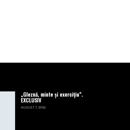
fost filmat
înainte de a se
prăbuşi
DECEMBRIE 20, 2022
„Gleznă, minte și exercițiu”.
EXCLUSIV
AUGUST 7, 2026