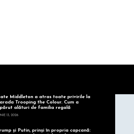
ate Middleton a atras toate privirile la
arada Trooping the Colour. Cum a
părut alături de familia regală
NIE 13, 2026
rump și Putin, prinși în propria capcană: