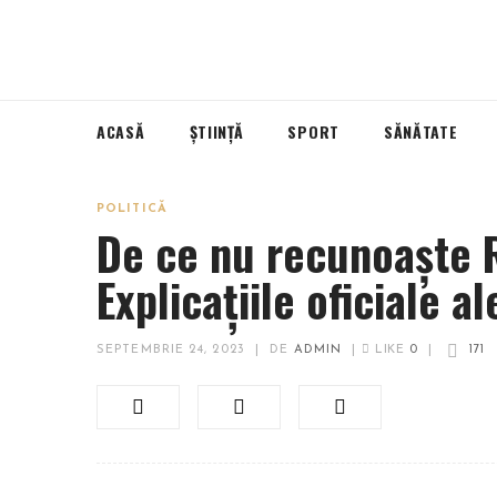
ACASĂ
ȘTIINȚĂ
SPORT
SĂNĂTATE
POLITICĂ
De ce nu recunoaște 
Explicațiile oficiale a
SEPTEMBRIE 24, 2023
|
DE
ADMIN
|
LIKE
0
|
171