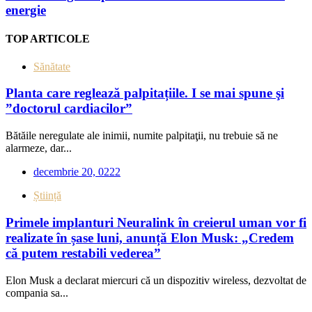
energie
TOP ARTICOLE
Sănătate
Planta care reglează palpitațiile. I se mai spune şi
”doctorul cardiacilor”
Bătăile neregulate ale inimii, numite palpitaţii, nu trebuie să ne
alarmeze, dar...
decembrie 20, 0222
Știință
Primele implanturi Neuralink în creierul uman vor fi
realizate în șase luni, anunță Elon Musk: „Credem
că putem restabili vederea”
Elon Musk a declarat miercuri că un dispozitiv wireless, dezvoltat de
compania sa...