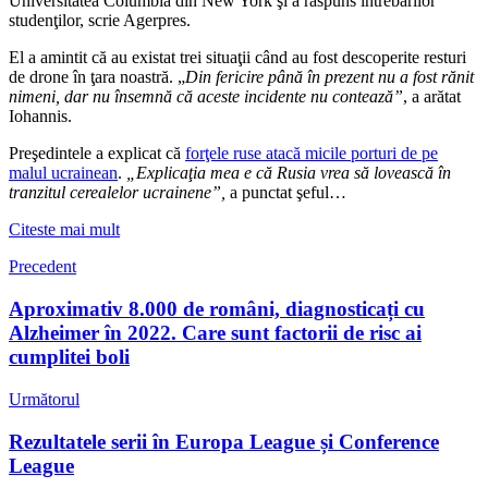
Universitatea Columbia din New York şi a răspuns întrebărilor
studenţilor, scrie Agerpres.
El a amintit că au existat trei situaţii când au fost descoperite resturi
de drone în ţara noastră. „
Din fericire până în prezent nu a fost rănit
nimeni, dar nu însemnă că aceste incidente nu contează”
, a arătat
Iohannis.
Preşedintele a explicat că
forţele ruse atacă micile porturi de pe
malul ucrainean
.
„Explicaţia mea e că Rusia vrea să lovească în
tranzitul cerealelor ucrainene”,
a punctat şeful…
Citeste mai mult
Precedent
Aproximativ 8.000 de români, diagnosticați cu
Alzheimer în 2022. Care sunt factorii de risc ai
cumplitei boli
Următorul
Rezultatele serii în Europa League și Conference
League