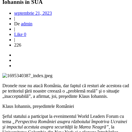
Iohannis în SUA
septembrie 21, 2023
|
De
admin
|
Like
0
|
226
Dronele ruse nu atacă România, dar faptul că resturi ale acestora cad
pe teritoriul ţării noastre creează o „problemă reală” şi o situaţie
„inacceptabilă”, a afirmat, joi, preşedinte Klaus Iohannis.
Klaus Iohannis, președintele României
Şeful statului a participat la evenimentul World Leaders Forum cu
tema
„Perspectiva României asupra războiului împotriva Ucrainei
şi impactul acestuia asupra securităţii la Marea Neagră”,
la