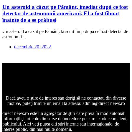
Un asteroid a căzut pe Pământ, imediat după ce fost
detectat de astronomii americani. El a fost filmat
înainte de a se prăbuşi
Un asteroid a căzut pe Pământ, la scurt timp după ce fost detectat de
astronomii...
decembrie 20, 2022
Dacă aveţi o ştire de interes sau doriţi să ne contactaţi din diverse
motive, puteţi trimite un email la adresa: admin@direct-news.ro
direct-news.ro este un agregator de ştiri care preia în mod automat
informaţii şi articole din surse de încredere pe care le aduce în atenţia
publicului. Aici veţi putea citi ştiri interne sau internaţionale, de
interes public, din mai multe domenii.