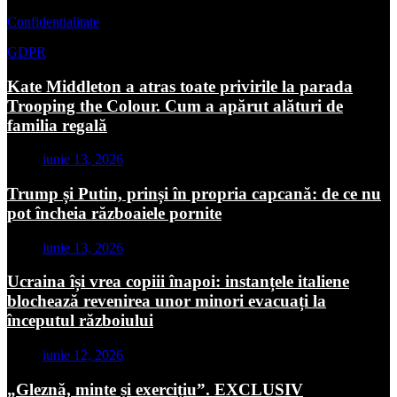
Confidentialitate
GDPR
Kate Middleton a atras toate privirile la parada
Trooping the Colour. Cum a apărut alături de
familia regală
iunie 13, 2026
Trump și Putin, prinși în propria capcană: de ce nu
pot încheia războaiele pornite
iunie 13, 2026
Ucraina își vrea copiii înapoi: instanțele italiene
blochează revenirea unor minori evacuați la
începutul războiului
iunie 12, 2026
„Gleznă, minte și exercițiu”. EXCLUSIV