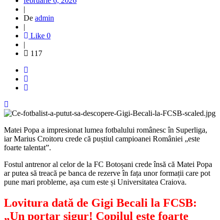
februarie 6, 2026
|
De
admin
|
Like
0
|
117
Matei Popa a impresionat lumea fotbalului românesc în Superliga,
iar Marius Croitoru crede că puștiul campioanei României „este
foarte talentat”.
Fostul antrenor al celor de la FC Botoșani crede însă că Matei Popa
ar putea să treacă pe banca de rezerve în fața unor formații care pot
pune mari probleme, așa cum este și Universitatea Craiova.
Lovitura dată de Gigi Becali la FCSB:
„Un portar sigur! Copilul este foarte