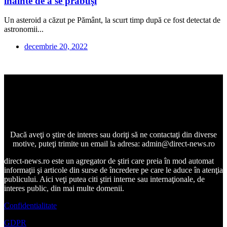
înainte de a se prăbuşi
Un asteroid a căzut pe Pământ, la scurt timp după ce fost detectat de
astronomii...
decembrie 20, 2022
Dacă aveţi o ştire de interes sau doriţi să ne contactaţi din diverse
motive, puteţi trimite un email la adresa: admin@direct-news.ro
direct-news.ro este un agregator de ştiri care preia în mod automat
informaţii şi articole din surse de încredere pe care le aduce în atenţia
publicului. Aici veţi putea citi ştiri interne sau internaţionale, de
interes public, din mai multe domenii.
Confidentialitate
GDPR