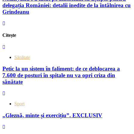
delegația României: detalii inedite de la întâlnirea cu
Grindeanu
Citește
Sănătate
Petic la un sistem în faliment: de ce deblocarea a
7.600 de posturi în spitale nu va opri criza din
sănătate
Sport
„Gleznă, minte și exercițiu”. EXCLUSIV