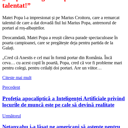
talentat!”
Matei Popa l-a impresionat și pe Marius Croitoru, care a remarcat
talentul de care a dat dovadă fiul lui Marius Popa, antrenorul de
portari al roș-albaștrilor.
Deocamdată, Matei Popa a reușit câteva parade spectaculoase în
poarta campioanei, care se pregătește deja pentru partida de la
Galați.
„Cred că Anestis e cel mai în formă portar din România. Încă
ceva… cu acest copil în poartă, Popa, cred că vor fi probleme mari
pentru colegi, pentru ceilalți doi portari. Are un viitor…
Citeste mai mult
Precedent
Profeția apocaliptică a Inteligenței Artificiale privind
locurile de muncă este pe cale să devină realitate
Următorul
Netanyahu i-a lăsat pe americani să aștepte pentru