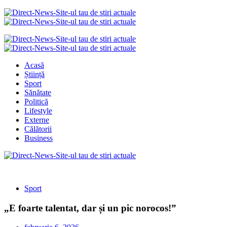
Acasă
Știință
Sport
Sănătate
Politică
Lifestyle
Externe
Călătorii
Business
Sport
„E foarte talentat, dar și un pic norocos!”