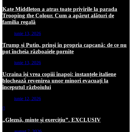
Kate Middleton a atras toate privirile la parada
Trooping the Colour. Cum a apărut alături de
familia regală
iunie 13, 2026
Trump și Putin, prinși în propria capcană: de ce nu
pot încheia războaiele pornite
iunie 13, 2026
Ucraina își vrea copiii înapoi: instanțele italiene
blochează revenirea unor minori evacuați la
începutul războiului
iunie 12, 2026
„Gleznă, minte și exercițiu”. EXCLUSIV
august 7, 2026