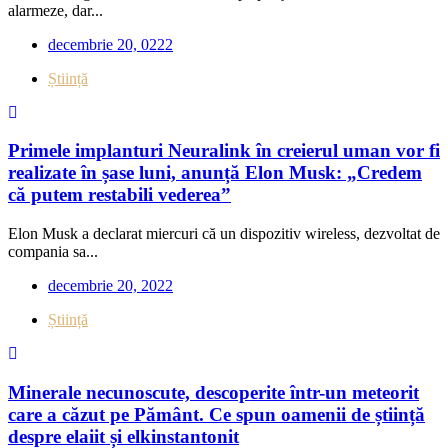
alarmeze, dar...
decembrie 20, 0222
Știință
Primele implanturi Neuralink în creierul uman vor fi
realizate în șase luni, anunță Elon Musk: „Credem
că putem restabili vederea”
Elon Musk a declarat miercuri că un dispozitiv wireless, dezvoltat de
compania sa...
decembrie 20, 2022
Știință
Minerale necunoscute, descoperite într-un meteorit
care a căzut pe Pământ. Ce spun oamenii de știință
despre elaiit și elkinstantonit