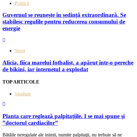
Politică
Guvernul se reunește în ședință extraordinară. Se
stabilesc regulile pentru reducerea consumului de
energie
Sport
Alicia, fiica marelui fotbalist, a apărut într-o pereche
de bikini, iar internetul a explodat
TOP ARTICOLE
Sănătate
Planta care reglează palpitațiile. I se mai spune şi
”doctorul cardiacilor”
Bătăile neregulate ale inimii, numite palpitaţii, nu trebuie să ne