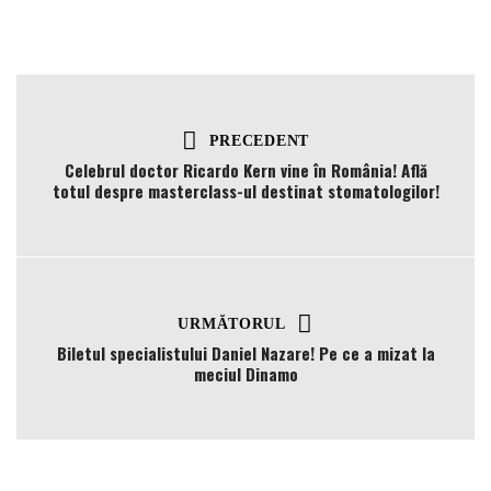
PRECEDENT
Celebrul doctor Ricardo Kern vine în România! Află
totul despre masterclass-ul destinat stomatologilor!
URMĂTORUL
Biletul specialistului Daniel Nazare! Pe ce a mizat la
meciul Dinamo