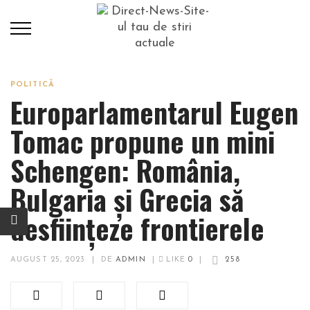
POLITICĂ
Europarlamentarul Eugen
Tomac propune un mini
Schengen: România,
Bulgaria și Grecia să
desființeze frontierele
AUGUST 25, 2023
|
DE
ADMIN
|
LIKE
0
|
258