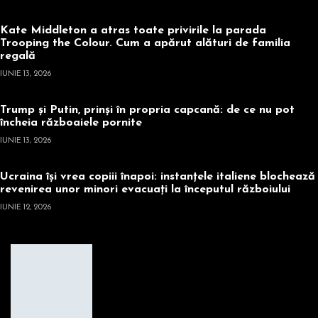
Kate Middleton a atras toate privirile la parada
Trooping the Colour. Cum a apărut alături de familia
regală
IUNIE 13, 2026
Trump și Putin, prinși în propria capcană: de ce nu pot
încheia războaiele pornite
IUNIE 13, 2026
Ucraina își vrea copiii înapoi: instanțele italiene blochează
revenirea unor minori evacuați la începutul războiului
IUNIE 12, 2026