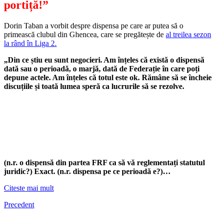
portiță!”
Dorin Taban a vorbit despre dispensa pe care ar putea să o
primească clubul din Ghencea, care se pregătește de
al treilea sezon
la rând în Liga 2.
„Din ce știu eu sunt negocieri. Am înțeles că există o dispensă
dată sau o perioadă, o marjă, dată de Federație în care poți
depune actele. Am înțeles că totul este ok. Rămâne să se încheie
discuțiile și toată lumea speră ca lucrurile să se rezolve.
(n.r. o dispensă din partea FRF ca să vă reglementați statutul
juridic?) Exact. (n.r. dispensa pe ce perioadă e?)…
Citeste mai mult
Precedent