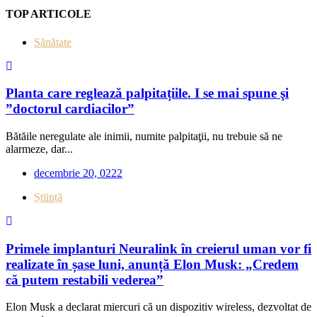
TOP ARTICOLE
Sănătate
Planta care reglează palpitațiile. I se mai spune şi
”doctorul cardiacilor”
Bătăile neregulate ale inimii, numite palpitaţii, nu trebuie să ne
alarmeze, dar...
decembrie 20, 0222
Știință
Primele implanturi Neuralink în creierul uman vor fi
realizate în șase luni, anunță Elon Musk: „Credem
că putem restabili vederea”
Elon Musk a declarat miercuri că un dispozitiv wireless, dezvoltat de