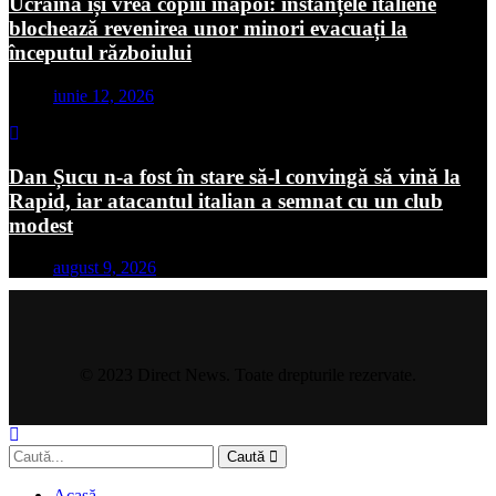
Ucraina își vrea copiii înapoi: instanțele italiene
blochează revenirea unor minori evacuați la
începutul războiului
iunie 12, 2026
Dan Șucu n-a fost în stare să-l convingă să vină la
Rapid, iar atacantul italian a semnat cu un club
modest
august 9, 2026
© 2023 Direct News. Toate drepturile rezervate.
Caută
Acasă