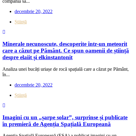
compania sa...
decembrie 20, 2022
Știință
Minerale necunoscute, descoperite într-un meteorit
care a căzut pe Pământ. Ce spun oamenii de știință
despre elaiit și elkinstantonit
Analiza unei bucăți uriașe de rocă spațială care a căzut pe Pământ,
în...
decembrie 20, 2022
Știință
Imagini cu un „șarpe solar”, surprinse și publicate
în premieră de Agenția Spațială Europeană
Agenția Spațială Europeană (ESA) a publicat imagini cu un