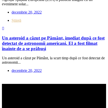
eveniment solar...
decembrie 20, 2022
Știință
Un asteroid a căzut pe Pământ, imediat după ce fost
detectat de astronomii americani. El a fost filmat
înainte de a se prăbuşi
Un asteroid a căzut pe Pământ, la scurt timp după ce fost detectat de
astronomii...
decembrie 20, 2022