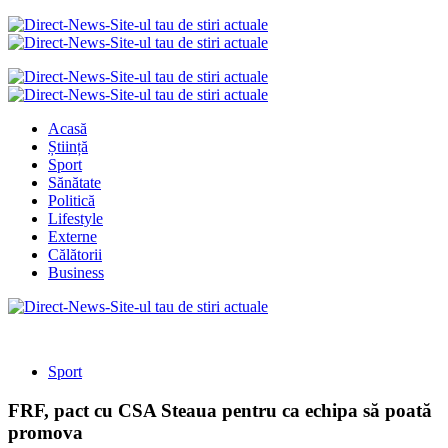
Acasă
Știință
Sport
Sănătate
Politică
Lifestyle
Externe
Călătorii
Business
Sport
FRF, pact cu CSA Steaua pentru ca echipa să poată
promova