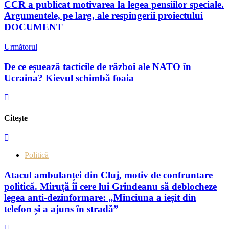
CCR a publicat motivarea la legea pensiilor speciale.
Argumentele, pe larg, ale respingerii proiectului
DOCUMENT
Următorul
De ce eșuează tacticile de război ale NATO în
Ucraina? Kievul schimbă foaia
Citește
Politică
Atacul ambulanței din Cluj, motiv de confruntare
politică. Miruță îi cere lui Grindeanu să deblocheze
legea anti-dezinformare: „Minciuna a ieșit din
telefon și a ajuns în stradă”