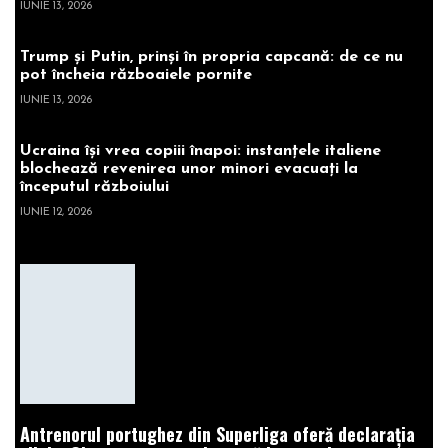
IUNIE 13, 2026
Trump și Putin, prinși în propria capcană: de ce nu
pot încheia războaiele pornite
IUNIE 13, 2026
Ucraina își vrea copiii înapoi: instanțele italiene
blochează revenirea unor minori evacuați la
începutul războiului
IUNIE 12, 2026
Antrenorul portughez din Superliga oferă declarația