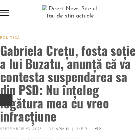
POLITICĂ
Gabriela Crețu, fosta soție
a lui Buzatu, anunță că va
contesta suspendarea sa
din PSD: Nu înțeleg
legătura mea cu vreo
infracțiune
SEPTEMBRIE 23, 2023
|
DE
ADMIN
|
LIKE
0
|
212