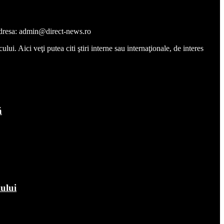
a adresa: admin@direct-news.ro
ui. Aici veţi putea citi ştiri interne sau internaţionale, de interes
ă
iului