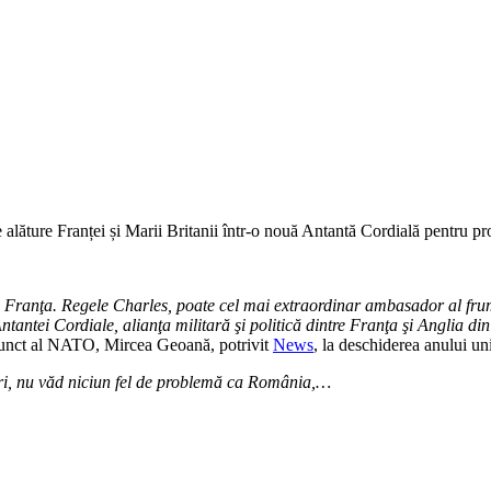
lăture Franței și Marii Britanii într-o nouă Antantă Cordială pentru prote
 în Franţa. Regele Charles, poate cel mai extraordinar ambasador al frum
Antantei Cordiale, alianţa militară şi politică dintre Franţa şi Anglia
adjunct al NATO, Mircea Geoană, potrivit
News
, la deschiderea anului un
deri, nu văd niciun fel de problemă ca România,…