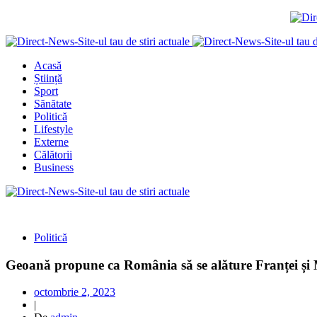
Acasă
Știință
Sport
Sănătate
Politică
Lifestyle
Externe
Călătorii
Business
Politică
Geoană propune ca România să se alăture Franței și 
octombrie 2, 2023
|