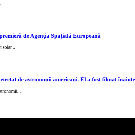
.
în premieră de Agenția Spațială Europeană
solar...
tectat de astronomii americani. El a fost filmat înainte
stronomii...