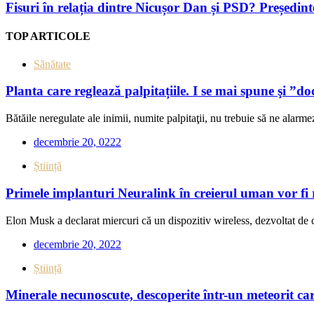
Fisuri în relația dintre Nicușor Dan și PSD? Președin
TOP ARTICOLE
Sănătate
Planta care reglează palpitațiile. I se mai spune şi ”do
Bătăile neregulate ale inimii, numite palpitaţii, nu trebuie să ne alarmez
decembrie 20, 0222
Știință
Primele implanturi Neuralink în creierul uman vor fi 
Elon Musk a declarat miercuri că un dispozitiv wireless, dezvoltat de 
decembrie 20, 2022
Știință
Minerale necunoscute, descoperite într-un meteorit car