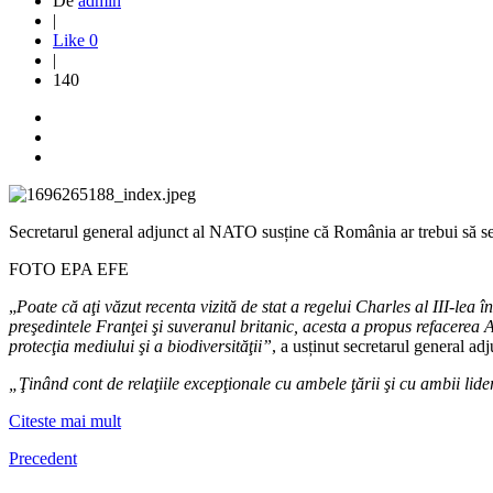
De
admin
|
Like
0
|
140
Secretarul general adjunct al NATO susține că România ar trebui să se a
FOTO EPA EFE
„
Poate că aţi văzut recenta vizită de stat a regelui Charles al III-lea
preşedintele Franţei şi suveranul britanic, acesta a propus refacerea 
protecţia mediului şi a biodiversităţii”
, a usținut secretarul general 
„Ţinând cont de relaţiile excepţionale cu ambele ţării şi cu ambii li
Citeste mai mult
Precedent