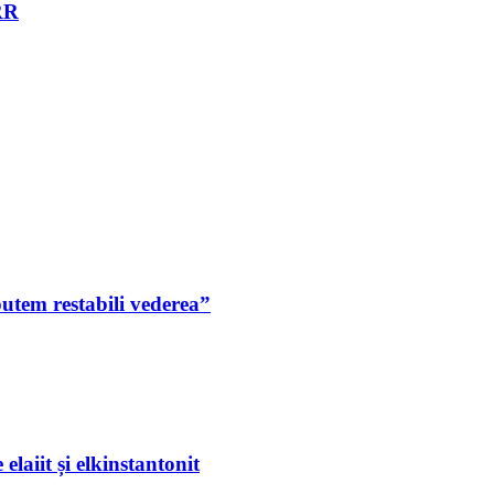
NRR
putem restabili vederea”
laiit și elkinstantonit