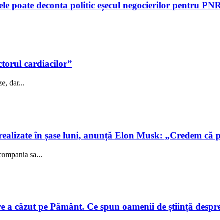
tele poate deconta politic eșecul negocierilor pentru P
ctorul cardiacilor”
e, dar...
realizate în șase luni, anunță Elon Musk: „Credem că 
compania sa...
e a căzut pe Pământ. Ce spun oamenii de știință despre e