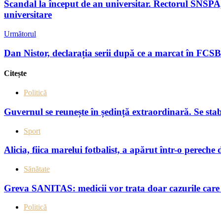
Scandal la început de an universitar. Rectorul SNSPA, 
universitare
Următorul
Dan Nistor, declarația serii după ce a marcat în FCSB
Citește
Politică
Guvernul se reunește în ședință extraordinară. Se sta
Sport
Alicia, fiica marelui fotbalist, a apărut într-o pereche 
Sănătate
Greva SANITAS: medicii vor trata doar cazurile care 
Politică