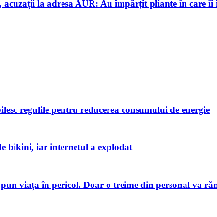
acuzații la adresa AUR: Au împărțit pliante în care îi 
bilesc regulile pentru reducerea consumului de energie
de bikini, iar internetul a explodat
pun viața în pericol. Doar o treime din personal va ră