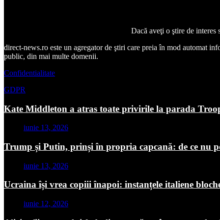
Dacă aveţi o ştire de interes
direct-news.ro este un agregator de ştiri care preia în mod automat inform
public, din mai multe domenii.
Confidentialitate
GDPR
Kate Middleton a atras toate privirile la parada Troo
iunie 13, 2026
Trump și Putin, prinși în propria capcană: de ce nu p
iunie 13, 2026
Ucraina își vrea copiii înapoi: instanțele italiene blo
iunie 12, 2026