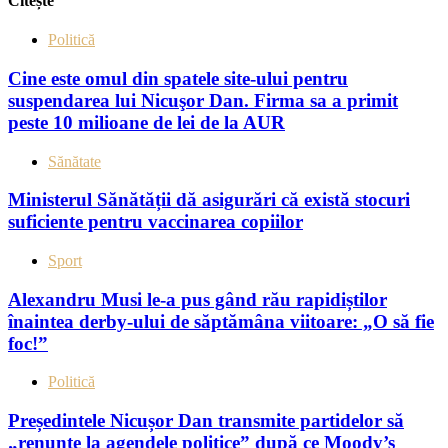
Citește
Politică
Cine este omul din spatele site-ului pentru
suspendarea lui Nicuşor Dan. Firma sa a primit
peste 10 milioane de lei de la AUR
Sănătate
Ministerul Sănătății dă asigurări că există stocuri
suficiente pentru vaccinarea copiilor
Sport
Alexandru Musi le-a pus gând rău rapidiștilor
înaintea derby-ului de săptămâna viitoare: „O să fie
foc!”
Politică
Președintele Nicușor Dan transmite partidelor să
„renunțe la agendele politice” după ce Moody’s