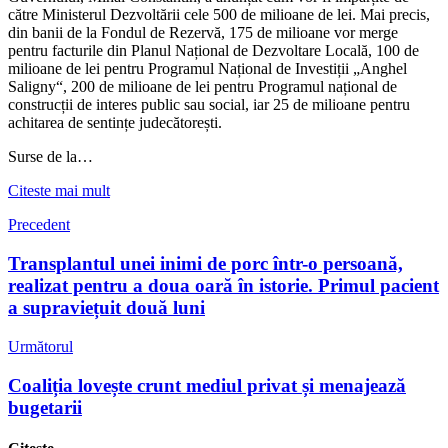
către Ministerul Dezvoltării cele 500 de milioane de lei. Mai precis,
din banii de la Fondul de Rezervă, 175 de milioane vor merge
pentru facturile din Planul Național de Dezvoltare Locală, 100 de
milioane de lei pentru Programul Național de Investiții „Anghel
Saligny“, 200 de milioane de lei pentru Programul național de
construcții de interes public sau social, iar 25 de milioane pentru
achitarea de sentințe judecătorești.
Surse de la…
Citeste mai mult
Precedent
Transplantul unei inimi de porc într-o persoană,
realizat pentru a doua oară în istorie. Primul pacient
a supraviețuit două luni
Următorul
Coaliția lovește crunt mediul privat și menajează
bugetarii