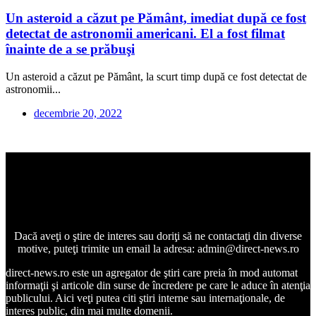
Un asteroid a căzut pe Pământ, imediat după ce fost
detectat de astronomii americani. El a fost filmat
înainte de a se prăbuşi
Un asteroid a căzut pe Pământ, la scurt timp după ce fost detectat de
astronomii...
decembrie 20, 2022
Dacă aveţi o ştire de interes sau doriţi să ne contactaţi din diverse
motive, puteţi trimite un email la adresa: admin@direct-news.ro
direct-news.ro este un agregator de ştiri care preia în mod automat
informaţii şi articole din surse de încredere pe care le aduce în atenţia
publicului. Aici veţi putea citi ştiri interne sau internaţionale, de
interes public, din mai multe domenii.