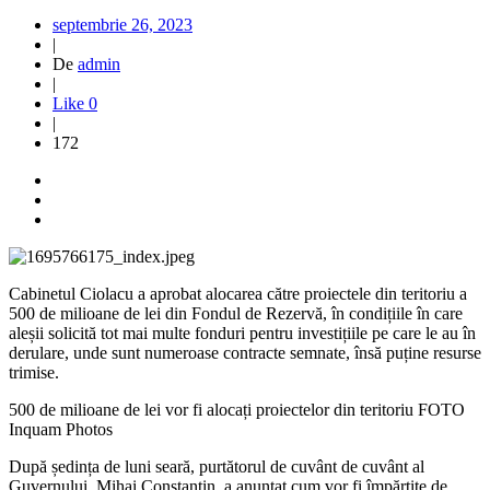
septembrie 26, 2023
|
De
admin
|
Like
0
|
172
Cabinetul Ciolacu a aprobat alocarea către proiectele din teritoriu a
500 de milioane de lei din Fondul de Rezervă, în condițiile în care
aleșii solicită tot mai multe fonduri pentru investițiile pe care le au în
derulare, unde sunt numeroase contracte semnate, însă puține resurse
trimise.
500 de milioane de lei vor fi alocați proiectelor din teritoriu FOTO
Inquam Photos
După ședința de luni seară, purtătorul de cuvânt de cuvânt al
Guvernului, Mihai Constantin, a anunțat cum vor fi împărțite de