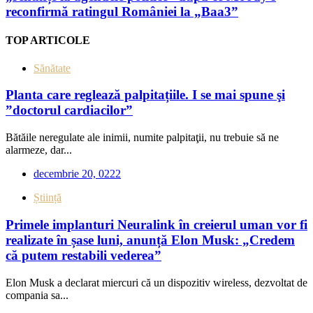
reconfirmă ratingul României la „Baa3”
TOP ARTICOLE
Sănătate
Planta care reglează palpitațiile. I se mai spune şi
”doctorul cardiacilor”
Bătăile neregulate ale inimii, numite palpitaţii, nu trebuie să ne
alarmeze, dar...
decembrie 20, 0222
Știință
Primele implanturi Neuralink în creierul uman vor fi
realizate în șase luni, anunță Elon Musk: „Credem
că putem restabili vederea”
Elon Musk a declarat miercuri că un dispozitiv wireless, dezvoltat de
compania sa...