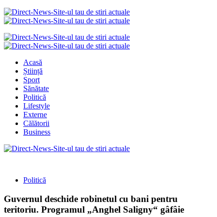
Acasă
Știință
Sport
Sănătate
Politică
Lifestyle
Externe
Călătorii
Business
Politică
Guvernul deschide robinetul cu bani pentru
teritoriu. Programul „Anghel Saligny“ gâfâie