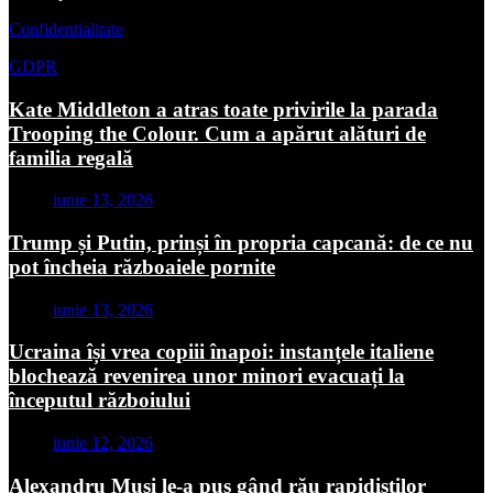
Confidentialitate
GDPR
Kate Middleton a atras toate privirile la parada
Trooping the Colour. Cum a apărut alături de
familia regală
iunie 13, 2026
Trump și Putin, prinși în propria capcană: de ce nu
pot încheia războaiele pornite
iunie 13, 2026
Ucraina își vrea copiii înapoi: instanțele italiene
blochează revenirea unor minori evacuați la
începutul războiului
iunie 12, 2026
Alexandru Musi le-a pus gând rău rapidiștilor