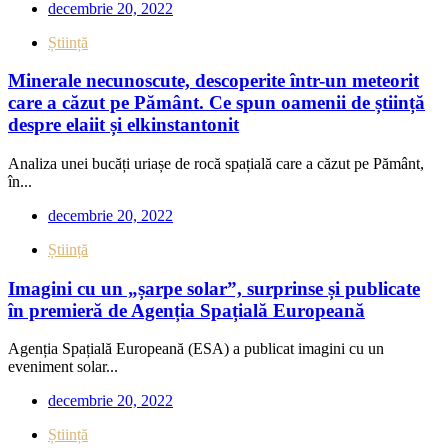
decembrie 20, 2022
Știință
Minerale necunoscute, descoperite într-un meteorit
care a căzut pe Pământ. Ce spun oamenii de știință
despre elaiit și elkinstantonit
Analiza unei bucăți uriașe de rocă spațială care a căzut pe Pământ,
în...
decembrie 20, 2022
Știință
Imagini cu un „șarpe solar”, surprinse și publicate
în premieră de Agenția Spațială Europeană
Agenția Spațială Europeană (ESA) a publicat imagini cu un
eveniment solar...
decembrie 20, 2022
Știință