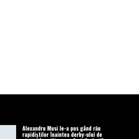
după ce fost
detectat de
astronomii
americani. El a
fost filmat
înainte de a se
prăbuşi
DECEMBRIE 20, 2022
Alexandru Musi le-a pus gând rău
rapidiștilor înaintea derby-ului de