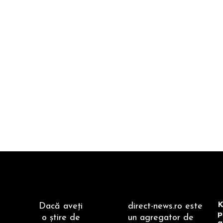
K
Dacă aveţi
direct-news.ro este
p
o ştire de
un agregator de