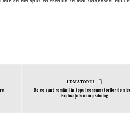
l mie că am spus că trebuie să mai slăbească. Nu-i n
URMĂTORUL
tre
De ce sunt românii în topul consumatorilor de alco
Explicațiile unui psiholog