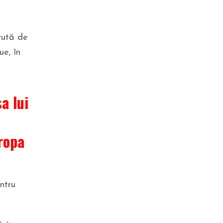
Cine este omul din spatele site-
ului pentru suspendarea lui
Nicuşor Dan. Firma sa a primit
vută de
peste 10 milioane de lei de la
AUR
ue, în
a lui
uropa
SĂNĂTATE
Ministerul Sănătății dă asigurări
ntru
că există stocuri suficiente
pentru vaccinarea copiilor