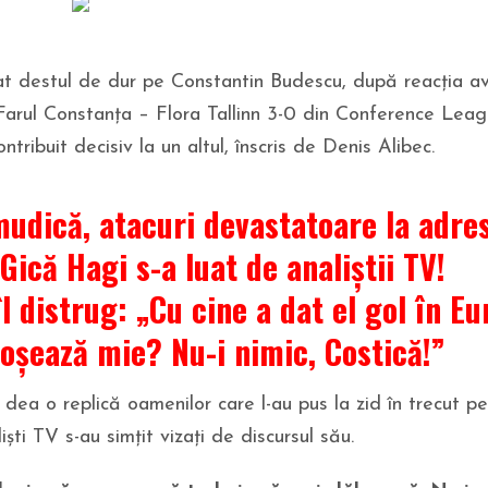
icat destul de dur pe Constantin Budescu, după reacția a
ui Farul Constanța – Flora Tallinn 3-0 din Conference Leag
ntribuit decisiv la un altul, înscris de Denis Alibec.
udică, atacuri devastatoare la adres
ică Hagi s-a luat de analiștii TV!
îl distrug: „Cu cine a dat el gol în E
roșează mie? Nu-i nimic, Costică!”
 dea o replică oamenilor care l-au pus la zid în trecut pe
ști TV s-au simțit vizați de discursul său.