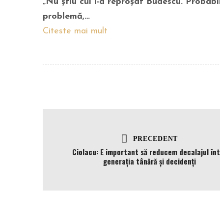
„Nu știu cui i-a reproșat Budescu. Probabi
problemă,…
Citeste mai mult
PRECEDENT
Ciolacu: E important să reducem decalajul în
generația tânără și decidenți