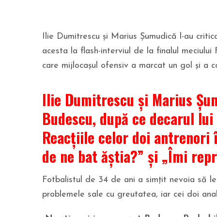
Ilie Dumitrescu și Marius Șumudică l-au crit
acesta la flash-interviul de la finalul meciul
care mijlocașul ofensiv a marcat un gol și a co
Ilie Dumitrescu și Marius Șum
Budescu, după ce decarul lui G
Reacțiile celor doi antrenori 
de ne bat ăștia?” și „Îmi rep
Fotbalistul de 34 de ani a simțit nevoia să le
problemele sale cu greutatea, iar cei doi anali