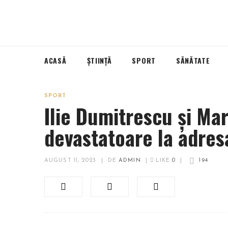
ACASĂ
ȘTIINȚĂ
SPORT
SĂNĂTATE
SPORT
Ilie Dumitrescu și Ma
devastatoare la adres
AUGUST 11, 2023
|
DE
ADMIN
|
LIKE
0
|
194