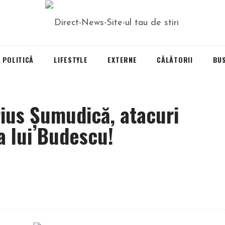
POLITICĂ
LIFESTYLE
EXTERNE
CĂLĂTORII
BU
rius Șumudică, atacuri
a lui Budescu!