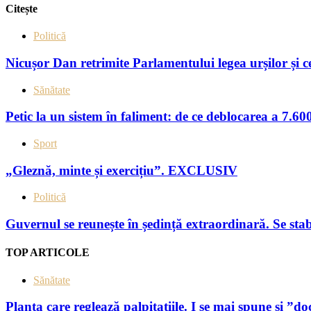
Citește
Politică
Nicușor Dan retrimite Parlamentului legea urșilor și ce
Sănătate
Petic la un sistem în faliment: de ce deblocarea a 7.600
Sport
„Gleznă, minte și exercițiu”. EXCLUSIV
Politică
Guvernul se reunește în ședință extraordinară. Se sta
TOP ARTICOLE
Sănătate
Planta care reglează palpitațiile. I se mai spune şi ”do