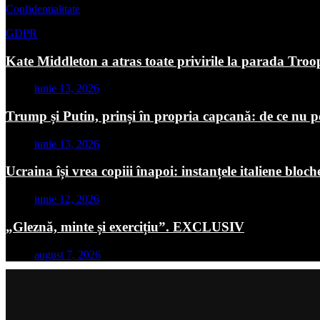
Confidentialitate
GDPR
Kate Middleton a atras toate privirile la parada Troo
iunie 13, 2026
Trump și Putin, prinși în propria capcană: de ce nu p
iunie 13, 2026
Ucraina își vrea copiii înapoi: instanțele italiene blo
iunie 12, 2026
„Gleznă, minte și exercițiu”. EXCLUSIV
august 7, 2026