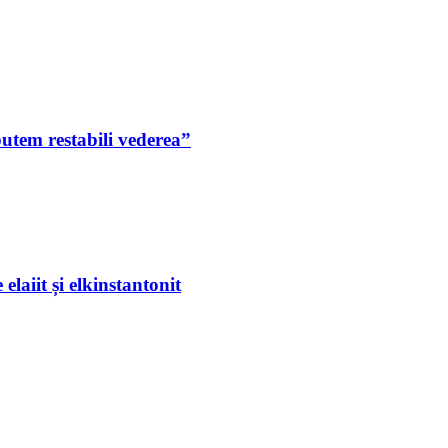
putem restabili vederea”
laiit și elkinstantonit