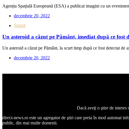
Agenția Spațială Europeană (ESA) a publicat imagini cu un eveniment 
decembrie 20, 2022
Știință
Un asteroid a căzut pe Pământ, imediat după ce fost de
Un asteroid a căzut pe Pământ, la scurt timp după ce fost detectat de a
decembrie 20, 2022
Dacă aveţi o ştire de interes
direct-news.ro este un agregator de ştiri care preia în mod automat inform
public, din mai multe domenii.