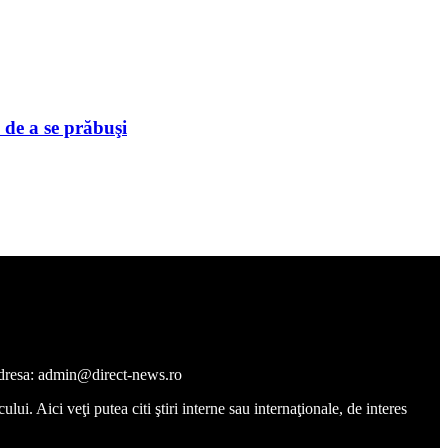
 de a se prăbuşi
a adresa: admin@direct-news.ro
ui. Aici veţi putea citi ştiri interne sau internaţionale, de interes