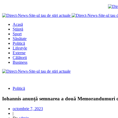
Acasă
Știință
Sport
Sănătate
Politică
Lifestyle
Externe
Călătorii
Business
Politică
Iohannis anunță semnarea a două Memorandumuri de c
octombrie 7, 2023
|