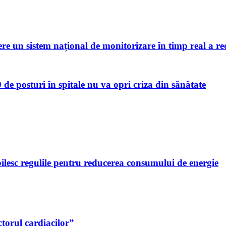
re un sistem național de monitorizare în timp real a rec
 de posturi în spitale nu va opri criza din sănătate
bilesc regulile pentru reducerea consumului de energie
ctorul cardiacilor”