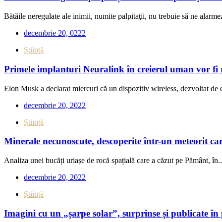
Bătăile neregulate ale inimii, numite palpitaţii, nu trebuie să ne alarmez
decembrie 20, 0222
Știință
Primele implanturi Neuralink în creierul uman vor fi 
Elon Musk a declarat miercuri că un dispozitiv wireless, dezvoltat de 
decembrie 20, 2022
Știință
Minerale necunoscute, descoperite într-un meteorit car
Analiza unei bucăți uriașe de rocă spațială care a căzut pe Pământ, în..
decembrie 20, 2022
Știință
Imagini cu un „șarpe solar”, surprinse și publicate 