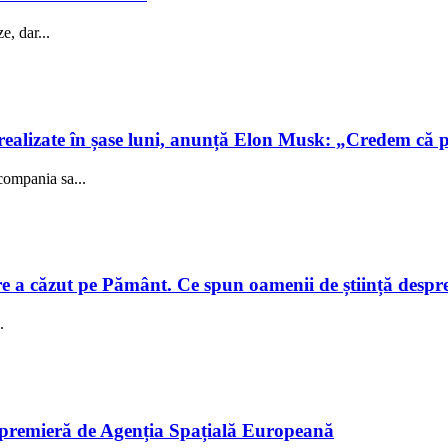
e, dar...
realizate în șase luni, anunță Elon Musk: „Credem că 
compania sa...
e a căzut pe Pământ. Ce spun oamenii de știință despre e
.
în premieră de Agenția Spațială Europeană