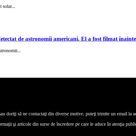
solar...
tectat de astronomii americani. El a fost filmat înainte
stronomii...
 sau doriţi să ne contactaţi din diverse motive, puteţi trimite un email l
aţii şi articole din surse de încredere pe care le aduce în atenţia publicul