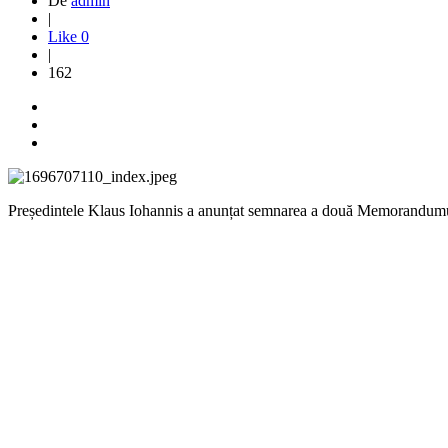
De
admin
|
Like
0
|
162
Președintele Klaus Iohannis a anunțat semnarea a două Memorandumu