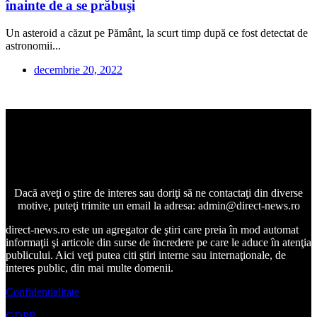
înainte de a se prăbuşi
Un asteroid a căzut pe Pământ, la scurt timp după ce fost detectat de
astronomii...
decembrie 20, 2022
Dacă aveţi o ştire de interes sau doriţi să ne contactaţi din diverse
motive, puteţi trimite un email la adresa: admin@direct-news.ro
direct-news.ro este un agregator de ştiri care preia în mod automat
informaţii şi articole din surse de încredere pe care le aduce în atenţia
publicului. Aici veţi putea citi ştiri interne sau internaţionale, de
interes public, din mai multe domenii.
Confidentialitate
GDPR