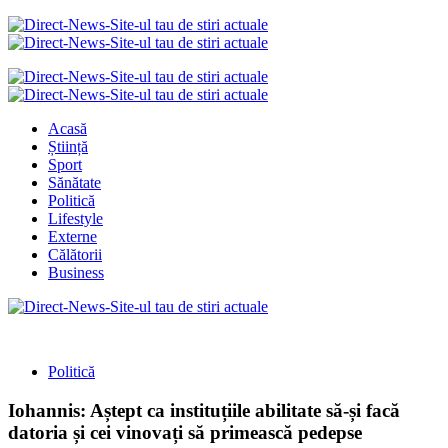
Acasă
Știință
Sport
Sănătate
Politică
Lifestyle
Externe
Călătorii
Business
Politică
Iohannis: Aștept ca instituțiile abilitate să-și facă
datoria și cei vinovați să primească pedepse