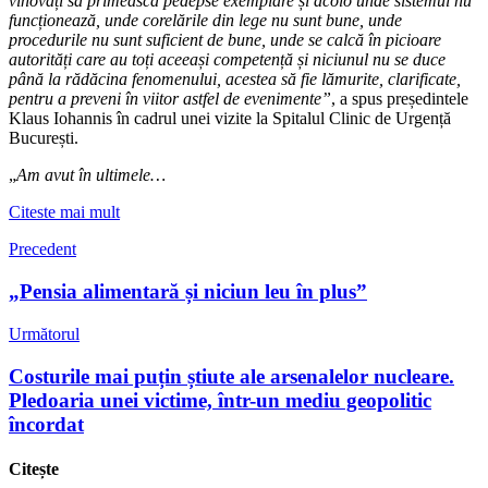
vinovați să primească pedepse exemplare și acolo unde sistemul nu
funcționează, unde corelările din lege nu sunt bune, unde
procedurile nu sunt suficient de bune, unde se calcă în picioare
autorități care au toți aceeași competență și niciunul nu se duce
până la rădăcina fenomenului, acestea să fie lămurite, clarificate,
pentru a preveni în viitor astfel de evenimente”
, a spus președintele
Klaus Iohannis în cadrul unei vizite la Spitalul Clinic de Urgență
București.
„
Am avut în ultimele…
Citeste mai mult
Precedent
„Pensia alimentară și niciun leu în plus”
Următorul
Costurile mai puțin știute ale arsenalelor nucleare.
Pledoaria unei victime, într-un mediu geopolitic
încordat
Citește