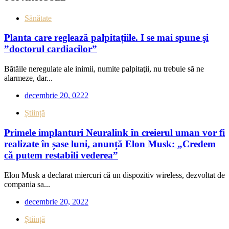
Sănătate
Planta care reglează palpitațiile. I se mai spune şi
”doctorul cardiacilor”
Bătăile neregulate ale inimii, numite palpitaţii, nu trebuie să ne
alarmeze, dar...
decembrie 20, 0222
Știință
Primele implanturi Neuralink în creierul uman vor fi
realizate în șase luni, anunță Elon Musk: „Credem
că putem restabili vederea”
Elon Musk a declarat miercuri că un dispozitiv wireless, dezvoltat de
compania sa...
decembrie 20, 2022
Știință