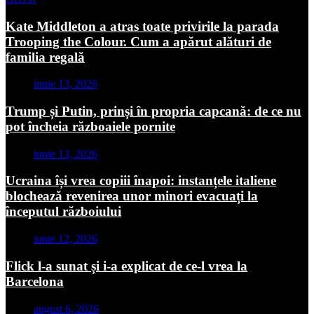
Kate Middleton a atras toate privirile la parada
Trooping the Colour. Cum a apărut alături de
familia regală
iunie 13, 2026
Trump și Putin, prinși în propria capcană: de ce nu
pot încheia războaiele pornite
iunie 13, 2026
Ucraina își vrea copiii înapoi: instanțele italiene
blochează revenirea unor minori evacuați la
începutul războiului
iunie 12, 2026
Flick l-a sunat și i-a explicat de ce-l vrea la
Barcelona
august 6, 2026