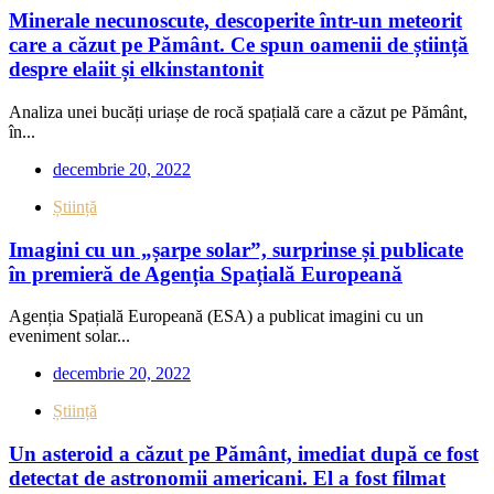
Minerale necunoscute, descoperite într-un meteorit
care a căzut pe Pământ. Ce spun oamenii de știință
despre elaiit și elkinstantonit
Analiza unei bucăți uriașe de rocă spațială care a căzut pe Pământ,
în...
decembrie 20, 2022
Știință
Imagini cu un „șarpe solar”, surprinse și publicate
în premieră de Agenția Spațială Europeană
Agenția Spațială Europeană (ESA) a publicat imagini cu un
eveniment solar...
decembrie 20, 2022
Știință
Un asteroid a căzut pe Pământ, imediat după ce fost
detectat de astronomii americani. El a fost filmat