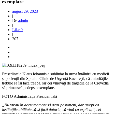
exemplare
august 29, 2023
|
De
admin
|
Like
0
|
207
Președintele Klaus Iohannis a subliniat în urma întâlnirii cu medicii
și pacienții din Spitalul Clinic de Urgență București, că autoritățile
trebuie să își facă treabă, iar cei vinovați de tragedia de la Crevedia
să primească pedepse exemplare.
FOTO Administrația Prezidențială
„Nu vreau în acest moment să acuz pe nimeni, dar aștept ca
instituțiile abilitate să-și facă datoria, să vină cu explicații, cei