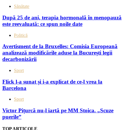
Sănătate
După 25 de ani, terapia hormonală în menopauză
este reevaluată: ce spun noile date
Politică
Avertisment de la Bruxelles: Comisia Europeană
analizează modificările aduse la București legii
decarbonizării
Sport
Flick l-a sunat și i-a explicat de ce-l vrea la
Barcelona
Sport
Victor Pițurcă nu-l iartă pe MM Stoica. „Scuze
puerile”
TOP ARTICOLE