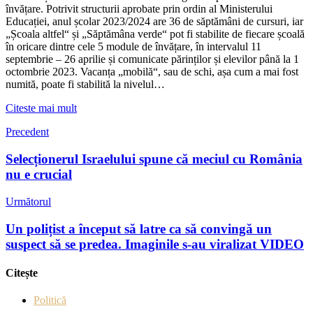
învățare. Potrivit structurii aprobate prin ordin al Ministerului
Educației, anul școlar 2023/2024 are 36 de săptămâni de cursuri, iar
„Școala altfel“ și „Săptămâna verde“ pot fi stabilite de fiecare școală
în oricare dintre cele 5 module de învățare, în intervalul 11
septembrie – 26 aprilie și comunicate părinților și elevilor până la 1
octombrie 2023. Vacanța „mobilă“, sau de schi, așa cum a mai fost
numită, poate fi stabilită la nivelul…
Citeste mai mult
Precedent
Selecționerul Israelului spune că meciul cu România
nu e crucial
Următorul
Un polițist a început să latre ca să convingă un
suspect să se predea. Imaginile s-au viralizat VIDEO
Citește
Politică