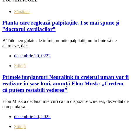
Sănătate
Planta care reglează palpitațiile. I se mai spune şi
”doctorul cardiacilor”
Bătăile neregulate ale inimii, numite palpitaţii, nu trebuie să ne
alarmeze, dar...
decembrie 20, 0222
Știință
Primele implanturi Neuralink în creierul uman vor fi
realizate în șase luni, anunță Elon Musk: „Credem
că putem restabili vederea”
Elon Musk a declarat miercuri că un dispozitiv wireless, dezvoltat de
compania sa...
decembrie 20, 2022
Știință