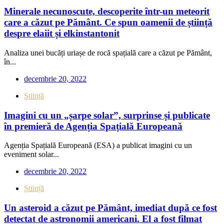
Minerale necunoscute, descoperite într-un meteorit
care a căzut pe Pământ. Ce spun oamenii de știință
despre elaiit și elkinstantonit
Analiza unei bucăți uriașe de rocă spațială care a căzut pe Pământ,
în...
decembrie 20, 2022
Știință
Imagini cu un „șarpe solar”, surprinse și publicate
în premieră de Agenția Spațială Europeană
Agenția Spațială Europeană (ESA) a publicat imagini cu un
eveniment solar...
decembrie 20, 2022
Știință
Un asteroid a căzut pe Pământ, imediat după ce fost
detectat de astronomii americani. El a fost filmat