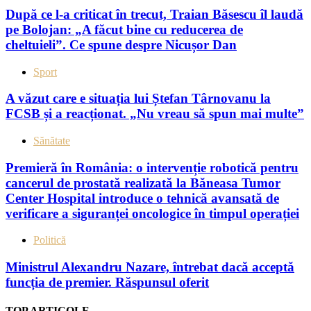
După ce l-a criticat în trecut, Traian Băsescu îl laudă
pe Bolojan: „A făcut bine cu reducerea de
cheltuieli”. Ce spune despre Nicușor Dan
Sport
A văzut care e situația lui Ștefan Târnovanu la
FCSB și a reacționat. „Nu vreau să spun mai multe”
Sănătate
Premieră în România: o intervenție robotică pentru
cancerul de prostată realizată la Băneasa Tumor
Center Hospital introduce o tehnică avansată de
verificare a siguranței oncologice în timpul operației
Politică
Ministrul Alexandru Nazare, întrebat dacă acceptă
funcția de premier. Răspunsul oferit
TOP ARTICOLE