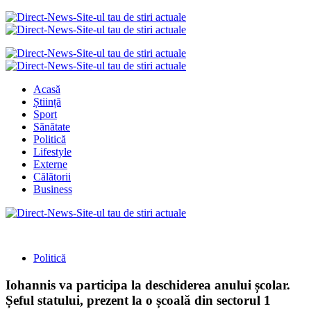
Acasă
Știință
Sport
Sănătate
Politică
Lifestyle
Externe
Călătorii
Business
Politică
Iohannis va participa la deschiderea anului școlar.
Șeful statului, prezent la o școală din sectorul 1