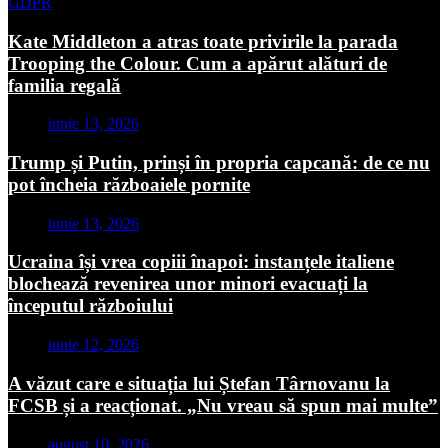
GDPR
Kate Middleton a atras toate privirile la parada
Trooping the Colour. Cum a apărut alături de
familia regală
iunie 13, 2026
Trump și Putin, prinși în propria capcană: de ce nu
pot încheia războaiele pornite
iunie 13, 2026
Ucraina își vrea copiii înapoi: instanțele italiene
blochează revenirea unor minori evacuați la
începutul războiului
iunie 12, 2026
A văzut care e situația lui Ștefan Târnovanu la
FCSB și a reacționat. „Nu vreau să spun mai multe”
august 10, 2026