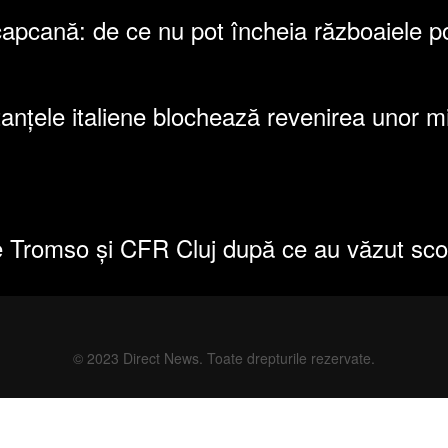
 capcană: de ce nu pot încheia războaiele p
stanțele italiene blochează revenirea unor m
re Tromso și CFR Cluj după ce au văzut scor
© 2023 Direct News. Toate drepturile rezervate.