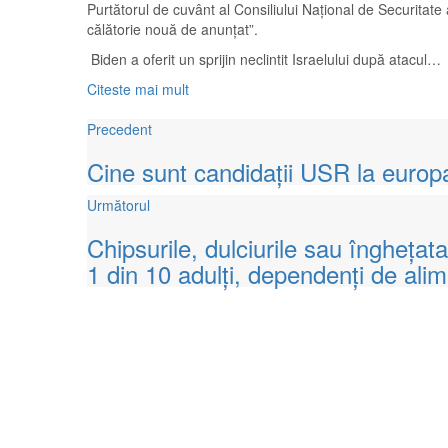
Purtătorul de cuvânt al Consiliului Național de Securitat
călătorie nouă de anunțat”.
Biden a oferit un sprijin neclintit Israelului după atacul…
Citeste mai mult
Precedent
Cine sunt candidații USR la europ
Următorul
Chipsurile, dulciurile sau înghețat
1 din 10 adulți, dependenți de ali