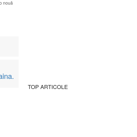
Europeană analizează
io nouă
modificările aduse la
București legii
decarbonizării
Sport
Flick l-a sunat și i-a
explicat de ce-l vrea la
Barcelona
aina.
TOP ARTICOLE
Sănătate
Planta care reglează
palpitațiile. I se mai
spune şi ”doctorul