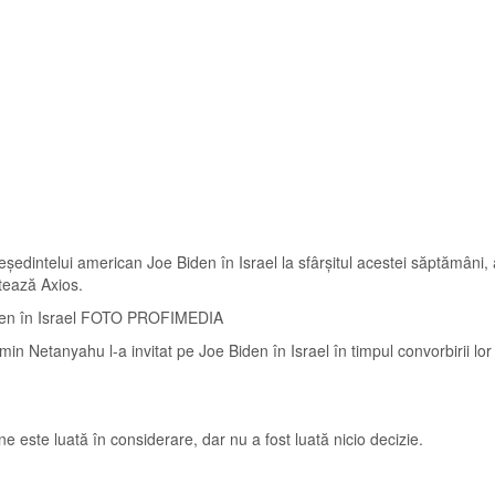
președintelui american Joe Biden în Israel la sfârșitul acestei săptămâni,
atează Axios.
Biden în Israel FOTO PROFIMEDIA
amin Netanyahu l-a invitat pe Joe Biden în Israel în timpul convorbirii lor
ne este luată în considerare, dar nu a fost luată nicio decizie.