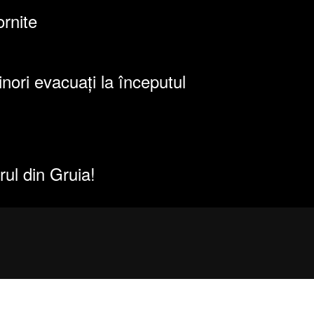
ornite
inori evacuați la începutul
ul din Gruia!