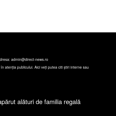
decembrie 20, 2022
la adresa: admin@direct-news.ro
atenţia publicului. Aici veţi putea citi ştiri interne sau
părut alături de familia regală