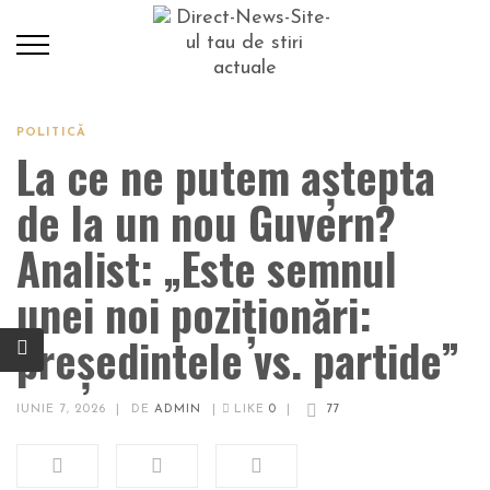
POLITICĂ
La ce ne putem aştepta
de la un nou Guvern?
Analist: „Este semnul
unei noi poziționări:
președintele vs. partide”
IUNIE 7, 2026
|
DE
ADMIN
|
LIKE
0
|
77