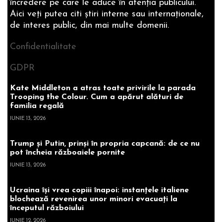
încredere pe care le aduce în atenţia publicului.
Aici veţi putea citi ştiri interne sau internaţionale,
de interes public, din mai multe domenii.
Confidentialitate
GDPR
Kate Middleton a atras toate privirile la parada
Trooping the Colour. Cum a apărut alături de
familia regală
IUNIE 13, 2026
Trump și Putin, prinși în propria capcană: de ce nu
pot încheia războaiele pornite
IUNIE 13, 2026
Ucraina își vrea copiii înapoi: instanțele italiene
blochează revenirea unor minori evacuați la
începutul războiului
IUNIE 12, 2026