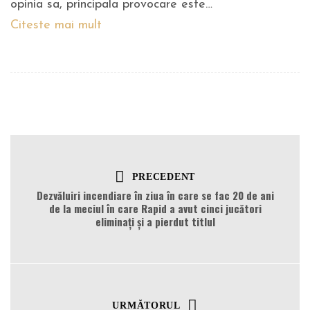
opinia sa, principala provocare este…
Citeste mai mult
PRECEDENT
Dezvăluiri incendiare în ziua în care se fac 20 de ani
de la meciul în care Rapid a avut cinci jucători
eliminați și a pierdut titlul
URMĂTORUL