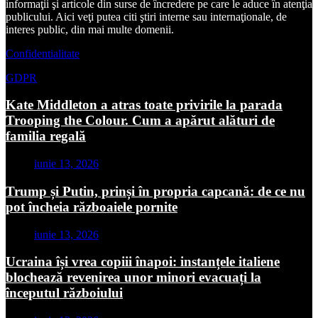
informaţii şi articole din surse de încredere pe care le aduce în atenţia
publicului. Aici veţi putea citi ştiri interne sau internaţionale, de
interes public, din mai multe domenii.
Confidentialitate
GDPR
Kate Middleton a atras toate privirile la parada
Trooping the Colour. Cum a apărut alături de
familia regală
iunie 13, 2026
Trump și Putin, prinși în propria capcană: de ce nu
pot încheia războaiele pornite
iunie 13, 2026
Ucraina își vrea copiii înapoi: instanțele italiene
blochează revenirea unor minori evacuați la
începutul războiului