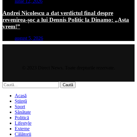
iunie 12, 2026
Andrei Nicolescu a dat verdictul final despre
revenirea-șoc a lui Dennis Politic la Dinamo: „Asta
vrem!”
august 5, 2026
© 2023 Direct News. Toate drepturile rezervate.
Caută
Acasă
Știință
Sport
Sănătate
Politică
Lifestyle
Externe
Călătorii