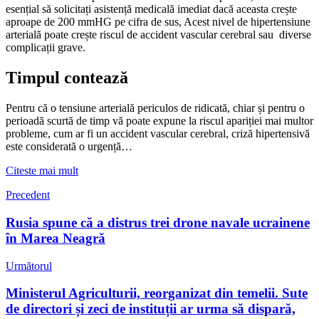
esențial să solicitați asistență medicală imediat dacă aceasta crește
aproape de 200 mmHG pe cifra de sus, Acest nivel de hipertensiune
arterială poate crește riscul de accident vascular cerebral sau diverse
complicații grave.
Timpul contează
Pentru că o tensiune arterială periculos de ridicată, chiar și pentru o
perioadă scurtă de timp vă poate expune la riscul apariției mai multor
probleme, cum ar fi un accident vascular cerebral, criză hipertensivă
este considerată o urgență…
Citeste mai mult
Precedent
Rusia spune că a distrus trei drone navale ucrainene
în Marea Neagră
Următorul
Ministerul Agriculturii, reorganizat din temelii. Sute
de directori și zeci de instituții ar urma să dispară,