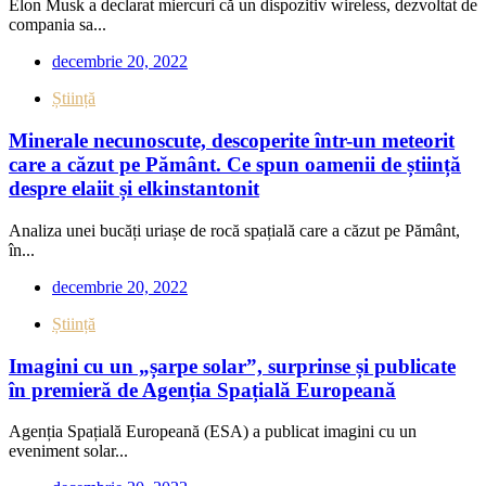
Elon Musk a declarat miercuri că un dispozitiv wireless, dezvoltat de
compania sa...
decembrie 20, 2022
Știință
Minerale necunoscute, descoperite într-un meteorit
care a căzut pe Pământ. Ce spun oamenii de știință
despre elaiit și elkinstantonit
Analiza unei bucăți uriașe de rocă spațială care a căzut pe Pământ,
în...
decembrie 20, 2022
Știință
Imagini cu un „șarpe solar”, surprinse și publicate
în premieră de Agenția Spațială Europeană
Agenția Spațială Europeană (ESA) a publicat imagini cu un
eveniment solar...