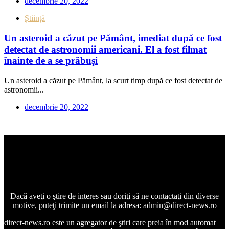
decembrie 20, 2022
Știință
Un asteroid a căzut pe Pământ, imediat după ce fost
detectat de astronomii americani. El a fost filmat
înainte de a se prăbuşi
Un asteroid a căzut pe Pământ, la scurt timp după ce fost detectat de
astronomii...
decembrie 20, 2022
Dacă aveţi o ştire de interes sau doriţi să ne contactaţi din diverse
motive, puteţi trimite un email la adresa: admin@direct-news.ro
direct-news.ro este un agregator de ştiri care preia în mod automat