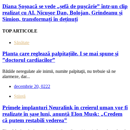
Diana Șoșoacă se vede „șefă de pușcărie” într-un clip
realizat cu AI. Nicușor Dan, Bolojan, Grindeanu și
Simion, transformați în deținuți
TOP ARTICOLE
Sănătate
Planta care reglează palpitațiile. I se mai spune şi
”doctorul cardiacilor”
Bătăile neregulate ale inimii, numite palpitaţii, nu trebuie să ne
alarmeze, dar...
decembrie 20, 0222
Știință
Primele implanturi Neuralink în creierul uman vor fi
realizate în șase luni, anunță Elon Musk: „Credem
că putem restabili vederea”