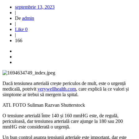
septembrie 13, 2023
|
De
admin
|
Like
0
|
166
Dacă tensiunea arterială crește periculos de mult, este o urgență
medicală, potrivit
verywellhealth.com
, care explică la ce valori și
simptome ar trebui să mergem la spital.
ATI. FOTO Suliman Razvan Shutterstock
O tensiune arterială între 140 și 160 mmHG este, de regulă,
periculoasă, dar tensiunea arterială care ajunge la 180 sau 200
mmHG este considerată o urgență.
Un bun control asupra tensiunii arteriale este important, dar este