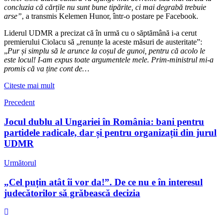
concluzia că cărțile nu sunt bune tipărite, ci mai degrabă trebuie
arse”
, a transmis Kelemen Hunor, într-o postare pe Facebook.
Liderul UDMR a precizat că în urmă cu o săptămână i-a cerut
premierului Ciolacu să „renunțe la aceste măsuri de austeritate”:
„
Pur și simplu să le arunce la coșul de gunoi, pentru că acolo le
este locul! I-am expus toate argumentele mele. Prim-ministrul mi-a
promis că va ține cont de…
Citeste mai mult
Precedent
Jocul dublu al Ungariei în România: bani pentru
partidele radicale, dar și pentru organizații din jurul
UDMR
Următorul
„Cel puțin atât îi vor da!”. De ce nu e în interesul
judecătorilor să grăbească decizia