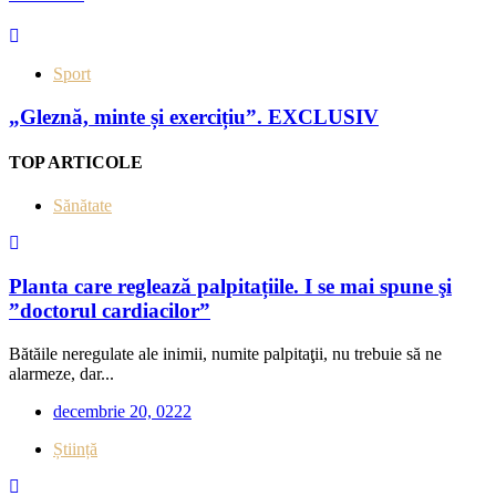
Sport
„Gleznă, minte și exercițiu”. EXCLUSIV
TOP ARTICOLE
Sănătate
Planta care reglează palpitațiile. I se mai spune şi
”doctorul cardiacilor”
Bătăile neregulate ale inimii, numite palpitaţii, nu trebuie să ne
alarmeze, dar...
decembrie 20, 0222
Știință