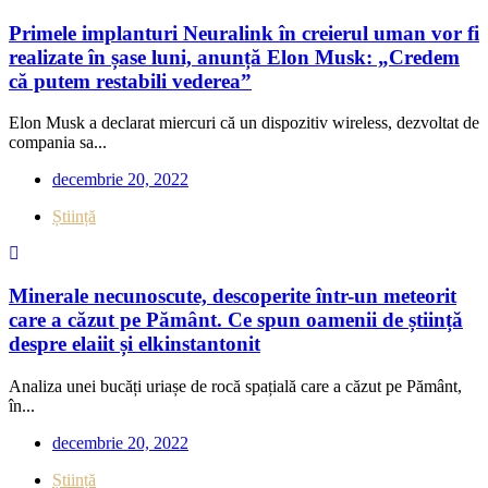
Primele implanturi Neuralink în creierul uman vor fi
realizate în șase luni, anunță Elon Musk: „Credem
că putem restabili vederea”
Elon Musk a declarat miercuri că un dispozitiv wireless, dezvoltat de
compania sa...
decembrie 20, 2022
Știință
Minerale necunoscute, descoperite într-un meteorit
care a căzut pe Pământ. Ce spun oamenii de știință
despre elaiit și elkinstantonit
Analiza unei bucăți uriașe de rocă spațială care a căzut pe Pământ,
în...
decembrie 20, 2022
Știință