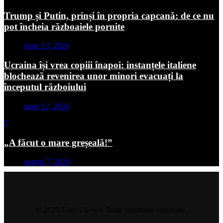
Trump și Putin, prinși în propria capcană: de ce nu
pot încheia războaiele pornite
iunie 13, 2026
Ucraina își vrea copiii înapoi: instanțele italiene
blochează revenirea unor minori evacuați la
începutul războiului
iunie 12, 2026
„A făcut o mare greșeală!”
august 7, 2026
© 2023 Direct News. Toate drepturile rezervate.