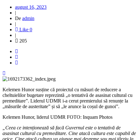
august 16, 2023
|
De
admin
|
Like
0
|
205
Kelemen Hunor susține că proiectul cu măsuri de reducere a
cheltuielilor bugetare reprezintă „o tentativă de asasinat cultural cu
premeditare”. Liderul UDMR i-a cerut premierului să renunțe la
„măsurile de austeritate” și să „le arunce la coșul de gunoi”.
Kelemen Hunor, liderul UDMR FOTO: Inquam Photos
„Ceea ce intenționează să facă Guvernul este o tentativă de
asasinat cultural cu premeditare. Cine atacă cultura este capabil de
orice. Cine atacă cultura va ajunge mai devreme sau mai târziu la