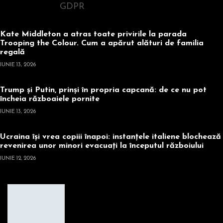
GDPR
Kate Middleton a atras toate privirile la parada
Trooping the Colour. Cum a apărut alături de familia
regală
IUNIE 13, 2026
Trump și Putin, prinși în propria capcană: de ce nu pot
încheia războaiele pornite
IUNIE 13, 2026
Ucraina își vrea copiii înapoi: instanțele italiene blochează
revenirea unor minori evacuați la începutul războiului
IUNIE 12, 2026