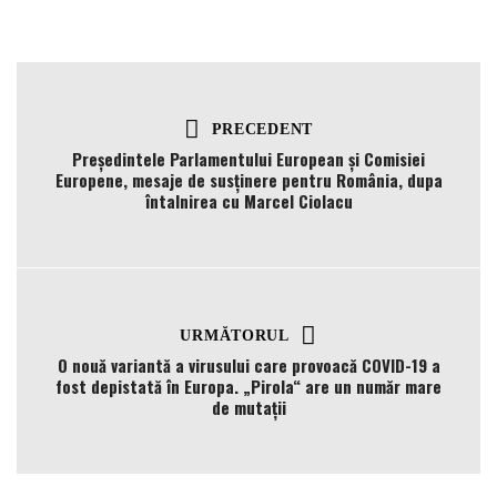
PRECEDENT
Președintele Parlamentului European și Comisiei
Europene, mesaje de susținere pentru România, dupa
întalnirea cu Marcel Ciolacu
URMĂTORUL
O nouă variantă a virusului care provoacă COVID-19 a
fost depistată în Europa. „Pirola“ are un număr mare
de mutații