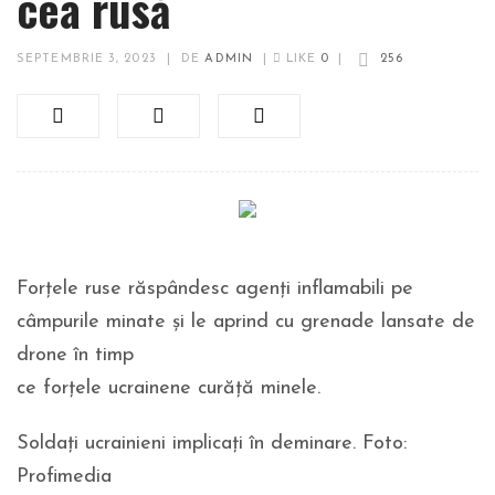
cea rusă
SEPTEMBRIE 3, 2023
|
DE
ADMIN
|
LIKE
0
|
256
Forțele ruse răspândesc agenți inflamabili pe
câmpurile minate și le aprind cu grenade lansate de
drone în timp
ce forțele ucrainene curăță minele.
Soldați ucrainieni implicați în deminare. Foto:
Profimedia