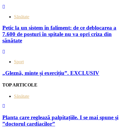
Sănătate
Petic la un sistem în faliment: de ce deblocarea a
7.600 de posturi în spitale nu va opri criza din
sănătate
Sport
„Gleznă, minte și exercițiu”. EXCLUSIV
TOP ARTICOLE
Sănătate
Planta care reglează palpitațiile. I se mai spune şi
”doctorul cardiacilor”