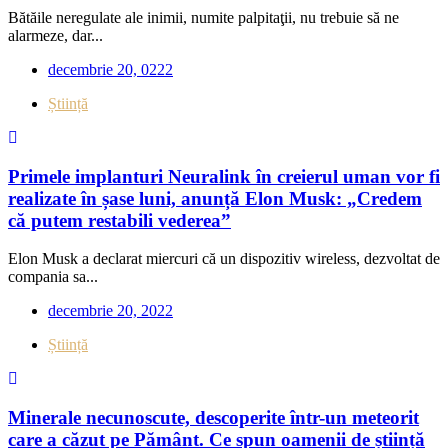
Bătăile neregulate ale inimii, numite palpitaţii, nu trebuie să ne
alarmeze, dar...
decembrie 20, 0222
Știință
Primele implanturi Neuralink în creierul uman vor fi
realizate în șase luni, anunță Elon Musk: „Credem
că putem restabili vederea”
Elon Musk a declarat miercuri că un dispozitiv wireless, dezvoltat de
compania sa...
decembrie 20, 2022
Știință
Minerale necunoscute, descoperite într-un meteorit
care a căzut pe Pământ. Ce spun oamenii de știință