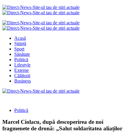
Acasă
Știință
Sport
Sănătate
Politică
Lifestyle
Externe
Călătorii
Business
Politică
Marcel Ciolacu, după descoperirea de noi
fragmenete de dronă: „Salut soldaritatea aliaților