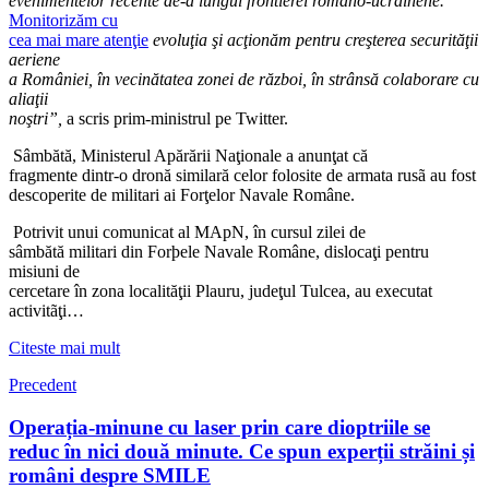
evenimentelor recente de-a lungul frontierei româno-ucrainene.
Monitorizăm cu
cea mai mare atenţie
evoluţia şi acţionăm pentru creşterea securităţii
aeriene
a României, în vecinătatea zonei de război, în strânsă colaborare cu
aliaţii
noştri”,
a scris prim-ministrul pe Twitter.
Sâmbătă, Ministerul Apărării Naţionale a anunţat că
fragmente dintr-o dronă similară celor folosite de armata rusã au fost
descoperite de militari ai Forţelor Navale Române.
Potrivit unui comunicat al MApN, în cursul zilei de
sâmbătă militari din Forþele Navale Române, dislocaţi pentru
misiuni de
cercetare în zona localităţii Plauru, judeţul Tulcea, au executat
activitãţi…
Citeste mai mult
Precedent
Operația-minune cu laser prin care dioptriile se
reduc în nici două minute. Ce spun experții străini și
români despre SMILE