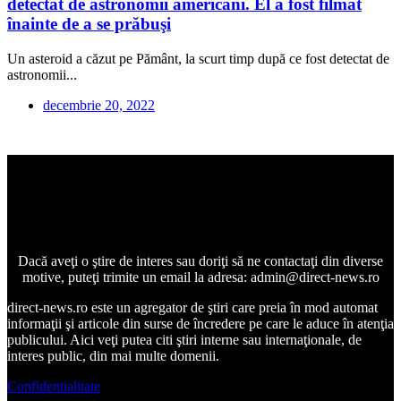
detectat de astronomii americani. El a fost filmat
înainte de a se prăbuşi
Un asteroid a căzut pe Pământ, la scurt timp după ce fost detectat de
astronomii...
decembrie 20, 2022
Dacă aveţi o ştire de interes sau doriţi să ne contactaţi din diverse
motive, puteţi trimite un email la adresa: admin@direct-news.ro
direct-news.ro este un agregator de ştiri care preia în mod automat
informaţii şi articole din surse de încredere pe care le aduce în atenţia
publicului. Aici veţi putea citi ştiri interne sau internaţionale, de
interes public, din mai multe domenii.
Confidentialitate