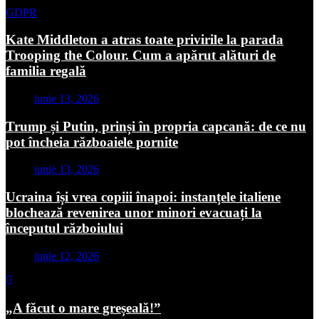
GDPR
Kate Middleton a atras toate privirile la parada
Trooping the Colour. Cum a apărut alături de
familia regală
iunie 13, 2026
Trump și Putin, prinși în propria capcană: de ce nu
pot încheia războaiele pornite
iunie 13, 2026
Ucraina își vrea copiii înapoi: instanțele italiene
blochează revenirea unor minori evacuați la
începutul războiului
iunie 12, 2026
„A făcut o mare greșeală!”