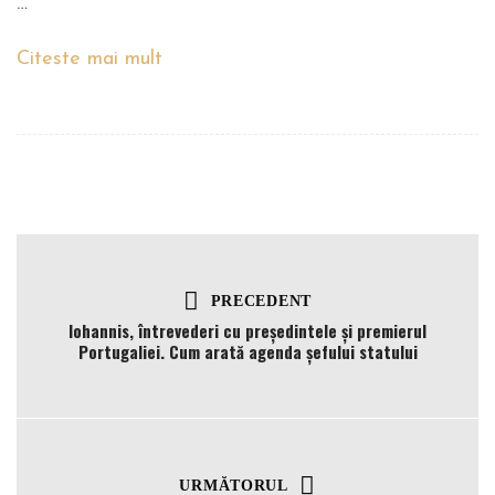
…
Citeste mai mult
PRECEDENT
Iohannis, întrevederi cu președintele și premierul
Portugaliei. Cum arată agenda șefului statului
URMĂTORUL