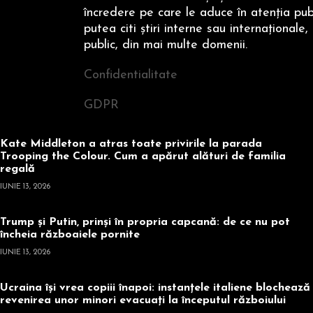
încredere pe care le aduce în atenţia publi
putea citi ştiri interne sau internaţionale,
public, din mai multe domenii.
Confidentialitate
GDPR
Kate Middleton a atras toate privirile la parada
Trooping the Colour. Cum a apărut alături de familia
regală
IUNIE 13, 2026
Trump și Putin, prinși în propria capcană: de ce nu pot
încheia războaiele pornite
IUNIE 13, 2026
Ucraina își vrea copiii înapoi: instanțele italiene blochează
revenirea unor minori evacuați la începutul războiului