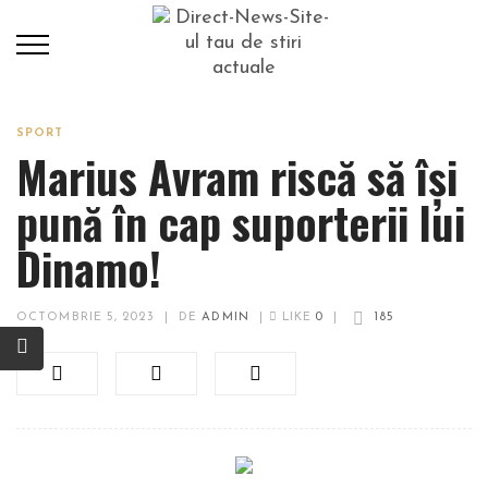
SPORT
Marius Avram riscă să își
pună în cap suporterii lui
Dinamo!
OCTOMBRIE 5, 2023
|
DE
ADMIN
|
LIKE
0
|
185