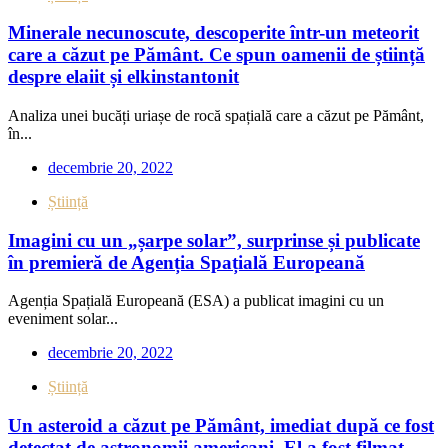
Minerale necunoscute, descoperite într-un meteorit
care a căzut pe Pământ. Ce spun oamenii de știință
despre elaiit și elkinstantonit
Analiza unei bucăți uriașe de rocă spațială care a căzut pe Pământ,
în...
decembrie 20, 2022
Știință
Imagini cu un „șarpe solar”, surprinse și publicate
în premieră de Agenția Spațială Europeană
Agenția Spațială Europeană (ESA) a publicat imagini cu un
eveniment solar...
decembrie 20, 2022
Știință
Un asteroid a căzut pe Pământ, imediat după ce fost
detectat de astronomii americani. El a fost filmat