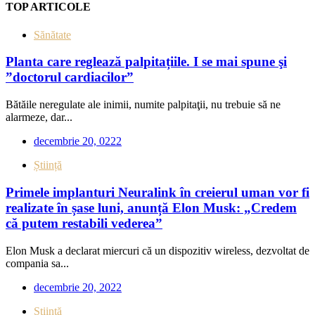
TOP ARTICOLE
Sănătate
Planta care reglează palpitațiile. I se mai spune şi
”doctorul cardiacilor”
Bătăile neregulate ale inimii, numite palpitaţii, nu trebuie să ne
alarmeze, dar...
decembrie 20, 0222
Știință
Primele implanturi Neuralink în creierul uman vor fi
realizate în șase luni, anunță Elon Musk: „Credem
că putem restabili vederea”
Elon Musk a declarat miercuri că un dispozitiv wireless, dezvoltat de
compania sa...
decembrie 20, 2022
Știință