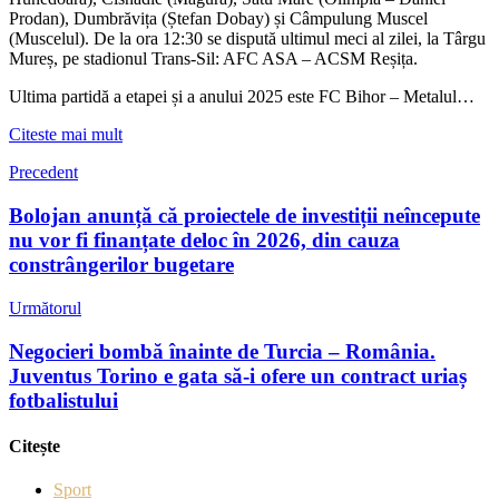
Prodan), Dumbrăvița (Ștefan Dobay) și C
â
mpulung Muscel
(Muscelul). De la ora 12:30 se disput
ă ultimul meci al zilei, la T
â
rgu
Mure
ș, pe stadionul Trans-Sil: AFC ASA – ACSM Reșița.
Ultima partid
ă a etapei și a anului 2025 este FC Bihor – Metalul…
Citeste mai mult
Precedent
Bolojan anunță că proiectele de investiții neîncepute
nu vor fi finanțate deloc în 2026, din cauza
constrângerilor bugetare
Următorul
Negocieri bombă înainte de Turcia – România.
Juventus Torino e gata să-i ofere un contract uriaș
fotbalistului
Citește
Sport