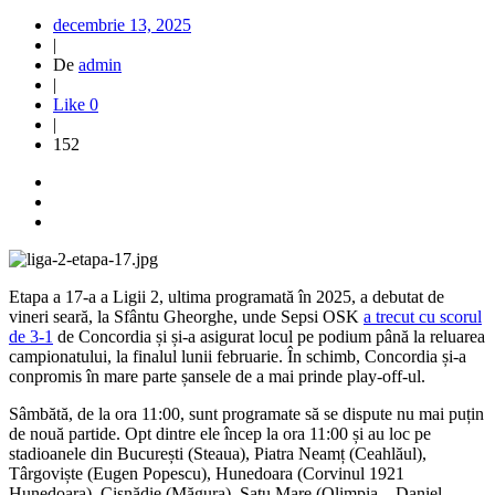
decembrie 13, 2025
|
De
admin
|
Like
0
|
152
Etapa a 17-a a Ligii 2, ultima programată în 2025, a debutat de
vineri seară, la Sfântu Gheorghe, unde Sepsi OSK
a trecut cu scorul
de 3-1
de Concordia și și-a asigurat locul pe podium până la reluarea
campionatului, la finalul lunii februarie. În schimb, Concordia și-a
conpromis în mare parte șansele de a mai prinde play-off-ul.
S
â
mb
ătă, de la ora 11:00, sunt programate să se dispute nu mai puțin
de nouă partide. Opt dintre ele
î
ncep la ora 11:00
și au loc pe
stadioanele din București (Steaua), Piatra Neamț (Ceahlăul),
T
â
rgovi
ște (Eugen Popescu), Hunedoara (Corvinul 1921
Hunedoara), Cisnădie (Măgura), Satu Mare (Olimpia – Daniel