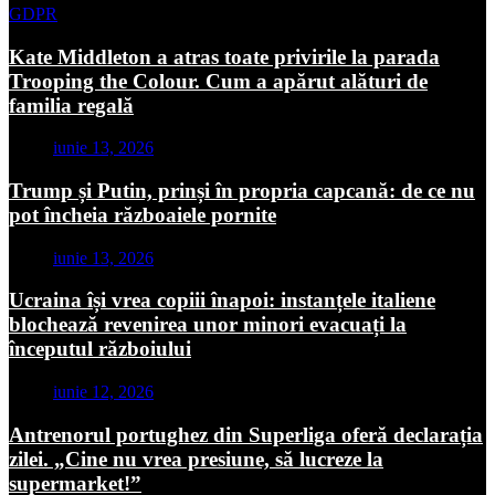
GDPR
Kate Middleton a atras toate privirile la parada
Trooping the Colour. Cum a apărut alături de
familia regală
iunie 13, 2026
Trump și Putin, prinși în propria capcană: de ce nu
pot încheia războaiele pornite
iunie 13, 2026
Ucraina își vrea copiii înapoi: instanțele italiene
blochează revenirea unor minori evacuați la
începutul războiului
iunie 12, 2026
Antrenorul portughez din Superliga oferă declarația
zilei. „Cine nu vrea presiune, să lucreze la
supermarket!”