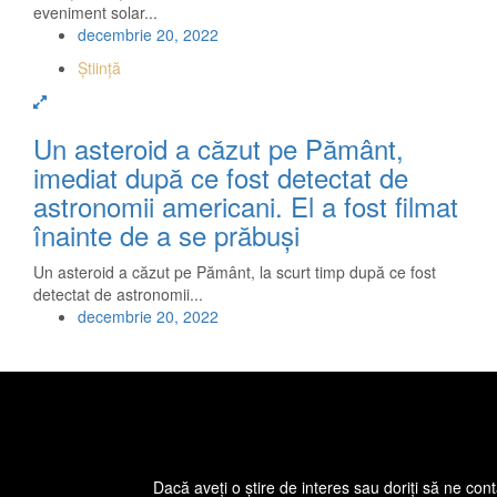
eveniment solar...
decembrie 20, 2022
Știință
Un asteroid a căzut pe Pământ,
imediat după ce fost detectat de
astronomii americani. El a fost filmat
înainte de a se prăbuşi
Un asteroid a căzut pe Pământ, la scurt timp după ce fost
detectat de astronomii...
decembrie 20, 2022
Dacă aveţi o ştire de interes sau doriţi să ne cont