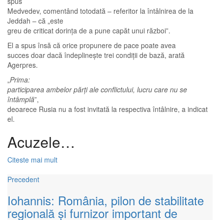
spus
Medvedev, comentând totodată – referitor la întâlnirea de la
Jeddah – că „este
greu de criticat dorinţa de a pune capăt unui război”.
El a spus însă că orice propunere de pace poate avea
succes doar dacă îndeplineşte trei condiţii de bază, arată
Agerpres.
„
Prima:
participarea ambelor părţi ale conflictului, lucru care nu se
întâmplă
”,
deoarece Rusia nu a fost invitată la respectiva întâlnire, a indicat
el.
Acuzele…
Citeste mai mult
Precedent
Iohannis: România, pilon de stabilitate
regională şi furnizor important de