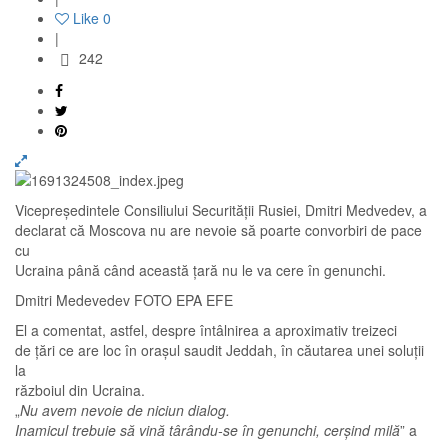
Like
0
|
242
Vicepreşedintele Consiliului Securităţii Rusiei, Dmitri Medvedev, a
declarat că Moscova nu are nevoie să poarte convorbiri de pace
cu
Ucraina până când această ţară nu le va cere în genunchi.
Dmitri Medevedev FOTO EPA EFE
El a comentat, astfel, despre întâlnirea a aproximativ treizeci
de ţări ce are loc în oraşul saudit Jeddah, în căutarea unei soluţii
la
războiul din Ucraina.
„
Nu avem nevoie de niciun dialog.
Inamicul trebuie să vină târându-se în genunchi, cerşind milă
” a