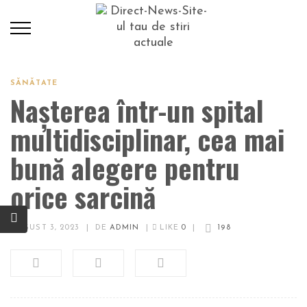
SĂNĂTATE
Nașterea într-un spital
multidisciplinar, cea mai
bună alegere pentru
orice sarcină
AUGUST 3, 2023
|
DE
ADMIN
|
LIKE
0
|
198