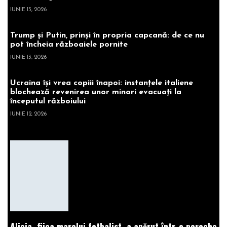
IUNIE 13, 2026
Trump și Putin, prinși în propria capcană: de ce nu
pot încheia războaiele pornite
IUNIE 13, 2026
Ucraina își vrea copiii înapoi: instanțele italiene
blochează revenirea unor minori evacuați la
începutul războiului
IUNIE 12, 2026
Alicia, fiica marelui fotbalist, a apărut într-o pereche